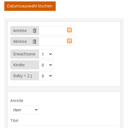
Datumsauswahl löschen
Anreise
Abreise
Erwachsene
Kinder
Baby < 2 J.
Anrede
Titel