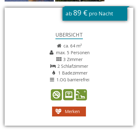
G
89 €
ab
pro Nacht
ÜBERSICHT
ca. 64 m²
max. 5 Personen
3 Zimmer
2 Schlafzimmer
1 Badezimmer
1.OG barrierefrei
Merken