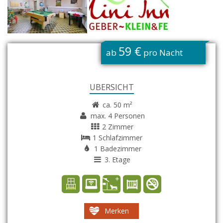
G
59 €
ab
pro Nacht
ÜBERSICHT
ca. 50 m²
max. 4 Personen
2 Zimmer
1 Schlafzimmer
1 Badezimmer
3. Etage
Merken