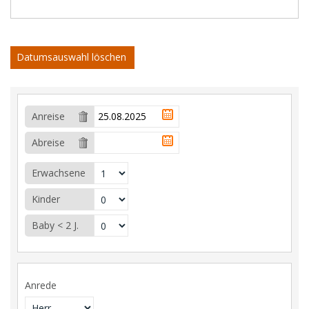
Datumsauswahl löschen
Anreise
Abreise
Erwachsene
Kinder
Baby < 2 J.
Anrede