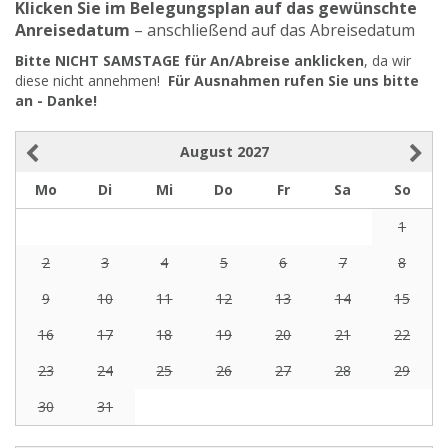
Klicken Sie im Belegungsplan auf das gewünschte
Anreisedatum
– anschließend auf das Abreisedatum
Bitte NICHT SAMSTAGE für An/Abreise anklicken
, da wir
diese nicht annehmen!
Für Ausnahmen rufen Sie uns bitte
an - Danke!
August
2027
Mo
Di
Mi
Do
Fr
Sa
So
1
2
3
4
5
6
7
8
9
10
11
12
13
14
15
16
17
18
19
20
21
22
23
24
25
26
27
28
29
30
31