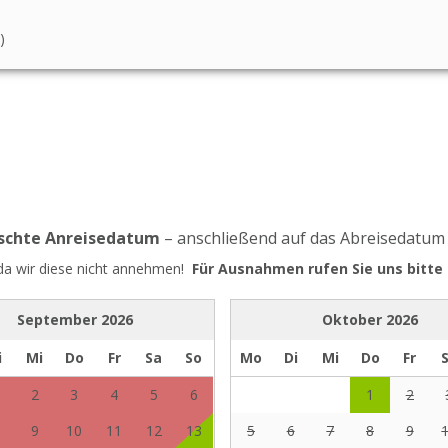
)
nschte Anreisedatum
– anschließend auf das Abreisedatum
 da wir diese nicht annehmen!
Für Ausnahmen rufen Sie uns bitte 
September
2026
Oktober
2026
i
Mi
Do
Fr
Sa
So
Mo
Di
Mi
Do
Fr
2
3
4
5
6
1
2
9
10
11
12
13
5
6
7
8
9