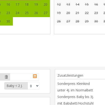
5
16
17
18
19
20
12
13
14
15
16
2
23
24
25
26
27
19
20
21
22
23
9
30
26
27
28
29
30
Zusatzleistungen
Sonderpreis Kleinkind
Baby < 2 J.
unter 4J. im Normalbett
Sonderpreis Baby bis 3J.
mit Babybett/Hochstuhl