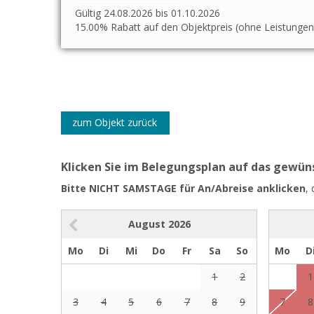
Gültig 24.08.2026 bis 01.10.2026
15.00% Rabatt auf den Objektpreis (ohne Leistungen
zum Objekt zurück
Klicken Sie im Belegungsplan auf das gewü
Bitte NICHT SAMSTAGE für An/Abreise anklicken
,
August
2026
Mo
Di
Mi
Do
Fr
Sa
So
Mo
D
1
2
1
3
4
5
6
7
8
9
7
8