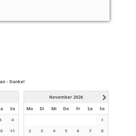
an - Danke!
November
2026
Sa
So
Mo
Di
Mi
Do
Fr
Sa
So
3
4
1
10
11
2
3
4
5
6
7
8