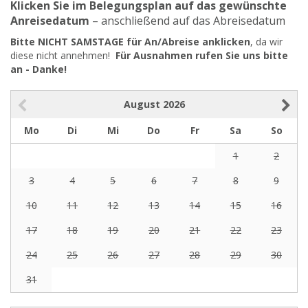
Klicken Sie im Belegungsplan auf das gewünschte
Anreisedatum
– anschließend auf das Abreisedatum
Bitte NICHT SAMSTAGE für An/Abreise anklicken
, da wir
diese nicht annehmen!
Für Ausnahmen rufen Sie uns bitte
an - Danke!
August
2026
Mo
Di
Mi
Do
Fr
Sa
So
1
2
3
4
5
6
7
8
9
10
11
12
13
14
15
16
17
18
19
20
21
22
23
24
25
26
27
28
29
30
31