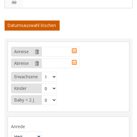
30
Datumsauswahl löschen
Anreise
Abreise
Erwachsene
Kinder
Baby < 2 J.
Anrede