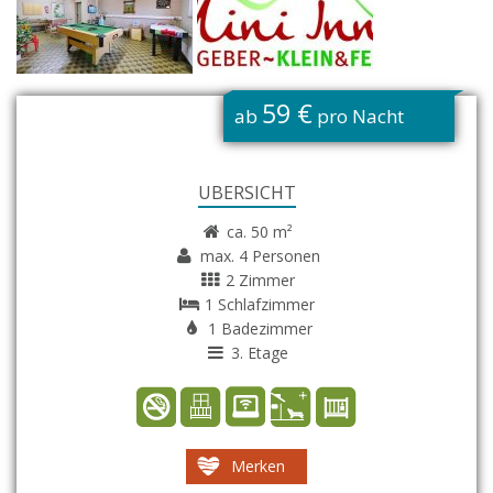
G
59 €
ab
pro Nacht
ÜBERSICHT
ca. 50 m²
max. 4 Personen
2 Zimmer
1 Schlafzimmer
1 Badezimmer
3. Etage
Merken