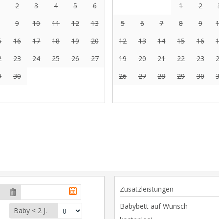
2
3
4
5
6
1
2
9
10
11
12
13
5
6
7
8
9
5
16
17
18
19
20
12
13
14
15
16
2
23
24
25
26
27
19
20
21
22
23
9
30
26
27
28
29
30
Zusatzleistungen
Babybett auf Wunsch
Baby < 2 J.