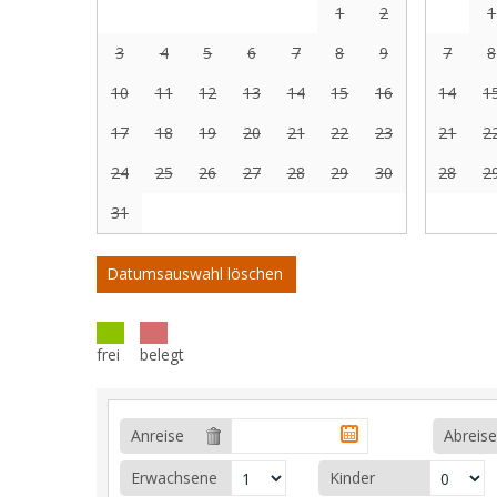
1
2
1
3
4
5
6
7
8
9
7
8
10
11
12
13
14
15
16
14
1
17
18
19
20
21
22
23
21
2
24
25
26
27
28
29
30
28
2
31
Datumsauswahl löschen
frei
belegt
Anreise
Abreise
Erwachsene
Kinder