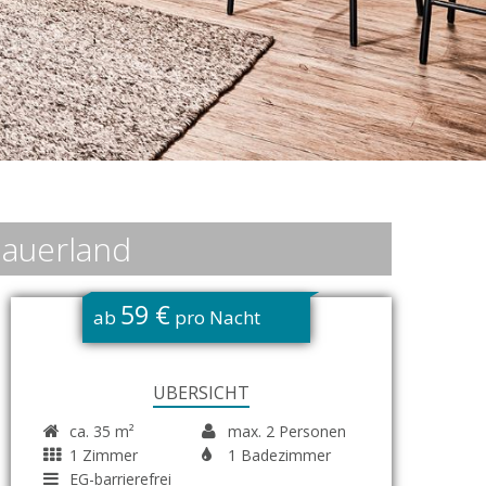
 Sauerland
59 €
ab
pro Nacht
ÜBERSICHT
ca. 35 m²
max. 2 Personen
1 Zimmer
1 Badezimmer
EG-barrierefrei