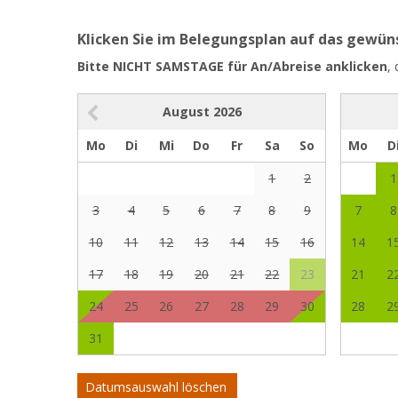
Klicken Sie im Belegungsplan auf das gewü
Bitte NICHT SAMSTAGE für An/Abreise anklicken
,
August
2026
Mo
Di
Mi
Do
Fr
Sa
So
Mo
D
1
2
1
3
4
5
6
7
8
9
7
8
10
11
12
13
14
15
16
14
1
17
18
19
20
21
22
23
21
2
24
25
26
27
28
29
30
28
2
31
Datumsauswahl löschen