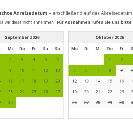
nschte Anreisedatum
– anschließend auf das Abreisedatum
 da wir diese nicht annehmen!
Für Ausnahmen rufen Sie uns bitte 
September
2026
Oktober
2026
i
Mi
Do
Fr
Sa
So
Mo
Di
Mi
Do
Fr
2
3
4
5
6
1
2
9
10
11
12
13
5
6
7
8
9
5
16
17
18
19
20
12
13
14
15
16
2
23
24
25
26
27
19
20
21
22
23
9
30
26
27
28
29
30