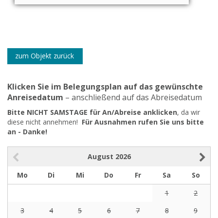
zum Objekt zurück
Klicken Sie im Belegungsplan auf das gewünschte
Anreisedatum
– anschließend auf das Abreisedatum
Bitte NICHT SAMSTAGE für An/Abreise anklicken
, da wir
diese nicht annehmen!
Für Ausnahmen rufen Sie uns bitte
an - Danke!
August
2026
Mo
Di
Mi
Do
Fr
Sa
So
1
2
3
4
5
6
7
8
9