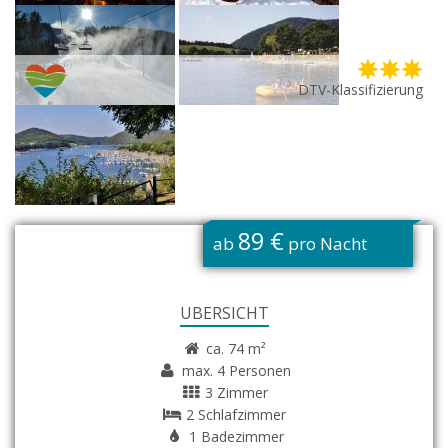
DTV-Klassifizierung
G
89 €
ab
pro Nacht
ÜBERSICHT
ca. 74 m²
max. 4 Personen
3 Zimmer
2 Schlafzimmer
1 Badezimmer