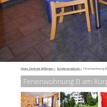
Fewo-Zentrale Willingen
Sonderangebote
Ferienwohnung B 
Ferienwohnung B am Kurpa