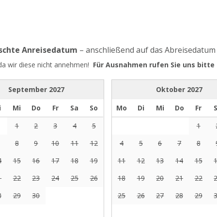
nschte Anreisedatum
– anschließend auf das Abreisedatum
 da wir diese nicht annehmen!
Für Ausnahmen rufen Sie uns bitte 
September
2027
Oktober
2027
i
Mi
Do
Fr
Sa
So
Mo
Di
Mi
Do
Fr
1
2
3
4
5
1
8
9
10
11
12
4
5
6
7
8
4
15
16
17
18
19
11
12
13
14
15
1
22
23
24
25
26
18
19
20
21
22
8
29
30
25
26
27
28
29