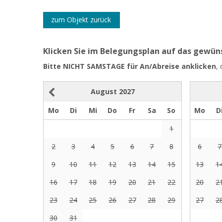
zum Objekt zurück
Klicken Sie im Belegungsplan auf das gewü
Bitte NICHT SAMSTAGE für An/Abreise anklicken
,
August
2027
Mo
Di
Mi
Do
Fr
Sa
So
Mo
D
1
2
3
4
5
6
7
8
6
7
9
10
11
12
13
14
15
13
1
16
17
18
19
20
21
22
20
2
23
24
25
26
27
28
29
27
2
30
31