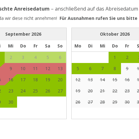
nschte Anreisedatum
– anschließend auf das Abreisedatum
 da wir diese nicht annehmen!
Für Ausnahmen rufen Sie uns bitte 
September
2026
Oktober
2026
i
Mi
Do
Fr
Sa
So
Mo
Di
Mi
Do
Fr
2
3
4
5
6
1
2
9
10
11
12
13
5
6
7
8
9
5
16
17
18
19
20
12
13
14
15
16
2
23
24
25
26
27
19
20
21
22
23
9
30
26
27
28
29
30