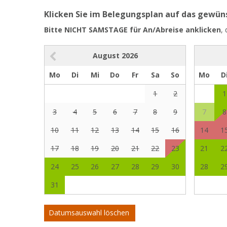
Klicken Sie im Belegungsplan auf das gewü
Bitte NICHT SAMSTAGE für An/Abreise anklicken
,
August
2026
Mo
Di
Mi
Do
Fr
Sa
So
Mo
D
1
2
1
3
4
5
6
7
8
9
7
8
10
11
12
13
14
15
16
14
1
17
18
19
20
21
22
23
21
2
24
25
26
27
28
29
30
28
2
31
Datumsauswahl löschen