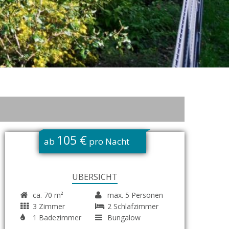
105 €
ab
pro Nacht
ÜBERSICHT
ca. 70 m²
max. 5 Personen
3 Zimmer
2 Schlafzimmer
1 Badezimmer
Bungalow