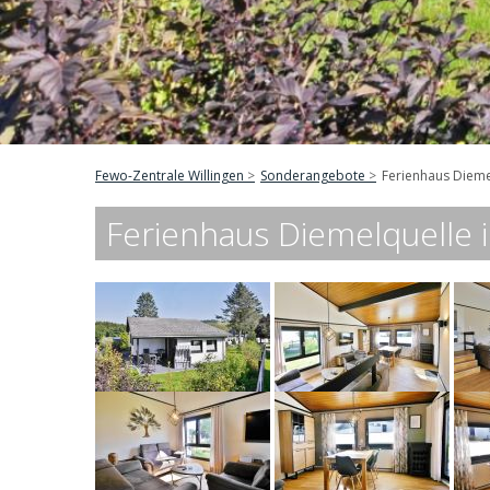
Fewo-Zentrale Willingen
Sonderangebote
Ferienhaus Diemel
Ferienhaus Diemelquelle i