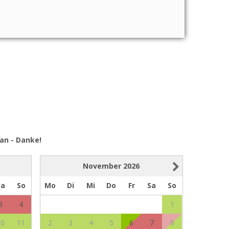
an - Danke!
November
2026
Sa
So
Mo
Di
Mi
Do
Fr
Sa
So
3
4
1
10
11
2
3
4
5
6
7
8