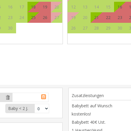
5
16
17
18
19
20
12
13
14
15
16
2
23
24
25
26
27
19
20
21
22
23
9
30
26
27
28
29
30
Zusatzleistungen
Babybett auf Wunsch
Baby < 2 J.
kostenlos!
Babybett 40€ Ust.
1 Haustier/Hund