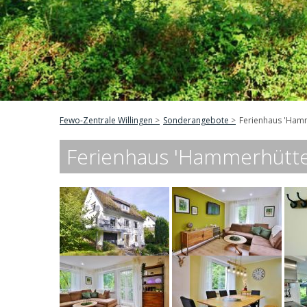
Fewo-Zentrale Willingen
Sonderangebote
Ferienhaus 'Hamme
Ferienhaus 'Hammerhütte' 