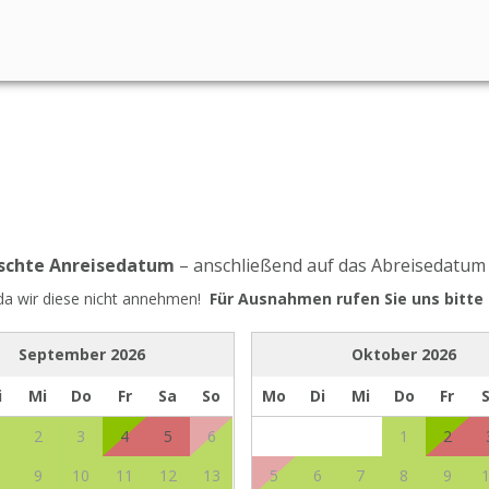
nschte Anreisedatum
– anschließend auf das Abreisedatum
 da wir diese nicht annehmen!
Für Ausnahmen rufen Sie uns bitte 
September
2026
Oktober
2026
i
Mi
Do
Fr
Sa
So
Mo
Di
Mi
Do
Fr
2
3
4
5
6
1
2
9
10
11
12
13
5
6
7
8
9