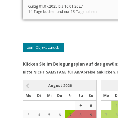
Gültig 01.07.2025 bis 10.01.2027
14 Tage buchen und nur 13 Tage zahlen
zum Objekt zurück
Klicken Sie im Belegungsplan auf das gewü
Bitte NICHT SAMSTAGE für An/Abreise anklicken
,
August
2026
Mo
Di
Mi
Do
Fr
Sa
So
Mo
D
1
2
1
3
4
5
6
7
8
9
7
8