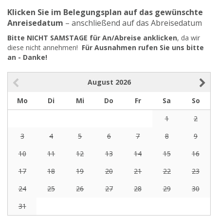
Klicken Sie im Belegungsplan auf das gewünschte
Anreisedatum
– anschließend auf das Abreisedatum
Bitte NICHT SAMSTAGE für An/Abreise anklicken
, da wir
diese nicht annehmen!
Für Ausnahmen rufen Sie uns bitte
an - Danke!
August
2026
Mo
Di
Mi
Do
Fr
Sa
So
1
2
3
4
5
6
7
8
9
10
11
12
13
14
15
16
17
18
19
20
21
22
23
24
25
26
27
28
29
30
31