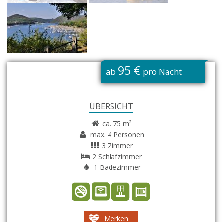
G
95 €
ab
pro Nacht
ÜBERSICHT
ca. 75 m²
max. 4 Personen
3 Zimmer
2 Schlafzimmer
1 Badezimmer
Merken