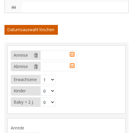
30
Datumsauswahl löschen
Anreise
Abreise
Erwachsene
Kinder
Baby < 2 J.
Anrede