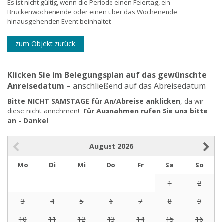
Es ist nicht gültig, wenn die Periode einen Feiertag, ein
Brückenwochenende oder einen über das Wochenende
hinausgehenden Event beinhaltet.
zum Objekt zurück
Klicken Sie im Belegungsplan auf das gewünschte
Anreisedatum
– anschließend auf das Abreisedatum
Bitte NICHT SAMSTAGE für An/Abreise anklicken
, da wir
diese nicht annehmen!
Für Ausnahmen rufen Sie uns bitte
an - Danke!
August
2026
Mo
Di
Mi
Do
Fr
Sa
So
1
2
3
4
5
6
7
8
9
10
11
12
13
14
15
16