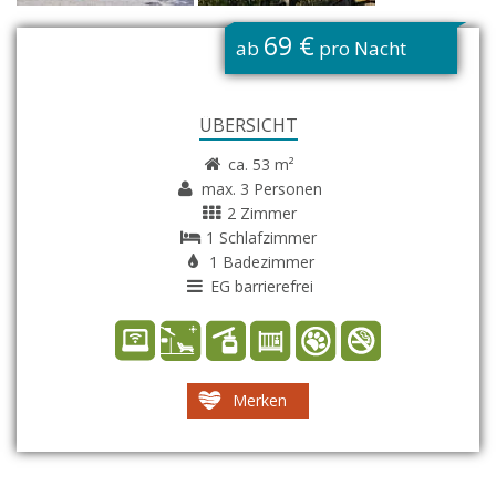
G
69 €
ab
pro Nacht
ÜBERSICHT
ca. 53 m²
max. 3 Personen
2 Zimmer
1 Schlafzimmer
1 Badezimmer
EG barrierefrei
Merken