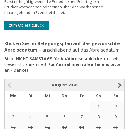
Es ist nicht gültig, wenn die Periode einen Feiertag, ein
Brückenwochenende oder einen über das Wochenende
hinausgehenden Event beinhaltet.
zum Objekt zurück
Klicken Sie im Belegungsplan auf das gewünschte
Anreisedatum
– anschließend auf das Abreisedatum
Bitte NICHT SAMSTAGE für An/Abreise anklicken
, da wir
diese nicht annehmen!
Für Ausnahmen rufen Sie uns bitte
an - Danke!
August
2026
Mo
Di
Mi
Do
Fr
Sa
So
1
2
3
4
5
6
7
8
9
10
11
12
13
14
15
16