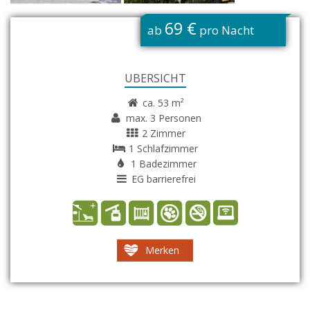
G
69 €
ab
pro Nacht
ÜBERSICHT
ca. 53 m²
max. 3 Personen
2 Zimmer
1 Schlafzimmer
1 Badezimmer
EG barrierefrei
Merken