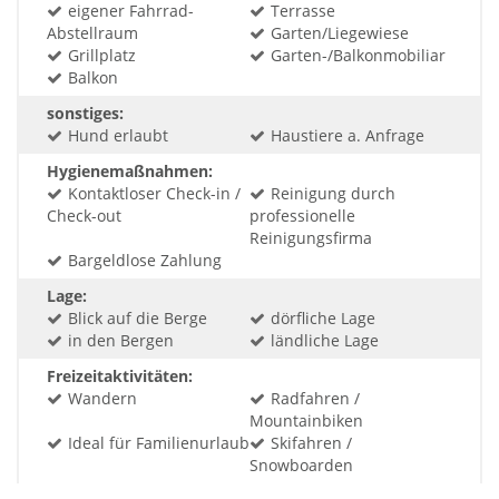
eigener Fahrrad-
Terrasse
Abstellraum
Garten/Liegewiese
Grillplatz
Garten-/Balkonmobiliar
Balkon
sonstiges:
Hund erlaubt
Haustiere a. Anfrage
Hygienemaßnahmen:
Kontaktloser Check-in /
Reinigung durch
Check-out
professionelle
Reinigungsfirma
Bargeldlose Zahlung
Lage:
Blick auf die Berge
dörfliche Lage
in den Bergen
ländliche Lage
Freizeitaktivitäten:
Wandern
Radfahren /
Mountainbiken
Ideal für Familienurlaub
Skifahren /
Snowboarden