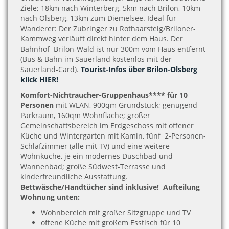
Ziele; 18km nach Winterberg, 5km nach Brilon, 10km
nach Olsberg, 13km zum Diemelsee. Ideal für
Wanderer: Der Zubringer zu Rothaarsteig/Briloner-
Kammweg verläuft direkt hinter dem Haus. Der
Bahnhof Brilon-Wald ist nur 300m vom Haus entfernt
(Bus & Bahn im Sauerland kostenlos mit der
Sauerland-Card).
Tourist-Infos über Brilon-Olsberg
klick HIER!
Komfort-Nichtraucher-Gruppenhaus**** für 10
Personen
mit WLAN, 900qm Grundstück; genügend
Parkraum, 160qm Wohnfläche; großer
Gemeinschaftsbereich im Erdgeschoss mit offener
Küche und Wintergarten mit Kamin, fünf 2-Personen-
Schlafzimmer (alle mit TV) und eine weitere
Wohnküche, je ein modernes Duschbad und
Wannenbad; große Südwest-Terrasse und
kinderfreundliche Ausstattung.
Bettwäsche/Handtücher sind inklusive!
Aufteilung
Wohnung unten:
Wohnbereich mit großer Sitzgruppe und TV
offene Küche mit großem Esstisch für 10