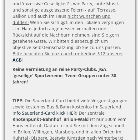
und 'exzessive Geselligkeit' - wie Party, laute Musik
und sonstige ausgelassene Feiern - auf Terrasse,
Balkon und auch im Haus
nicht wünschen und
dulden!
Wenn Sie sich ggf. in den Lokalen vergnügen
- im Haus jedoch angemessen verhalten und
Rücksicht auf die Nachbarn nehmen, sind Sie gern
gesehene Gäste. Wir bitten diesbezüglich um
objektive Selbsteinschätzung, ob Sie zu uns passen.
Bitte beachten Sie dazu auch unbedingt §12 unserer
AGB
!
Keine Vermietung an reine Party-Clubs, JGA,
'gesellige' Sportvereine, Twen-Gruppen unter 30
Jahren!
TIPP:
Die Sauerland-Card bietet viele Vergünstigungen
sowie kostenlos Bus & Bahn kostenlos im Sauerland.
Info Sauerland-Card klick HIER!
Der zentrale
Knotenpunkt-Bahnhof Brilon-Wald
ist nur 300m vom
Haus entfernt. Dadurch sind Sie mit dem Zug schnell
in Brilon, Willingen, Marsberg und in allen Orten im
Ruhrtal (Olsberg, Bestwig (Umstieg nach Winterberg)