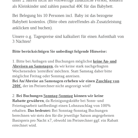
unter 2 Jahren nicht als vollwertige zusätzliche Person, sondern
als Kleinkinder und zahlen pauschal 40€ für das Babybett.
Bei Belegung bis 10 Personen incl. Baby ist das bezogene
Babybett kostenlos. (
Bitte oben zutreffendes als Zusatzleistung
anklicken und buchen).
Unsere o.g. Tagespreise sind kalkuliert für einen Aufenthalt von
3 Nächten!
Bitte berücksichtigen Sie unbedingt folgende Hinweise:
1. Bitte bei Anfragen und Buchungen möglichst
keine An- und
Abreisen an Samstagen
, da wir keine stark nachgefragten
Wochenenden 'zerreißen' möchten. Statt Samstag daher bitte
möglichst Freitag oder Sonntag anreisen.
Bei An/Abreise an Samstagen erheben wir einen
Zuschlag von
200€
, der im Preisrechner nicht angezeigt wird!
2.
Bei Buchungen
Sonntag-Sonntag
können wir keine
Rabatte gewähren
, da Reinigungskräfte bei Sonn- und
Feiertagsarbeit tarifbedingt einen Lohnzuschlag von 100%
erhalten.
Das bedeutet:
Bei Sonntag-Sonntag Buchungen
berechnen wir stets den für die jeweilige Saison angegebenen
Basispreis pro Nacht x7, obwohl im Preisrechner ggf. ein Rabatt
errechnet wird.