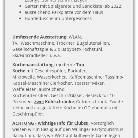
Garten mit Spielgeräte und Sandkiste (ab 2022)
ausreichend Parkplätze vor dem Haus
Hundedusche im Untergeschoss
Umfassende Ausstattung
: WLAN,
TV, Waschmaschine, Trockner, Bügelutensilien,
Gesellschaftsspiele, 2 x Babybett/Hochstuhl,
Ski/Fahrradkeller u.v.a.
Küchenausstattung:
moderne
Top-
Küche
mit Geschirrspüler; Backofen,
Mikrowelle, Wasserkocher, Kaffeemaschine; Tassimo-
Kapsel-Maschine; Eierkocher, Toaster; Mixer,
Waffeleisen, ausreichend
Küchenutensilien, Geschirr/Gläser, Besteck für 10
Personen;
zwei
Kühlschränke
, Gefrierschrank. Zweite
kleine voll ausgestattete Küche im OG ebenfalls mit
Geschirrspüler.
ACHTUNG - wichtige Info für Clubs!!!
Vorsorglich
weisen wir in Bezug auf den Willinger Partytourismus
darauf hin, dass wir Wert auf kultivierte Gäste legen