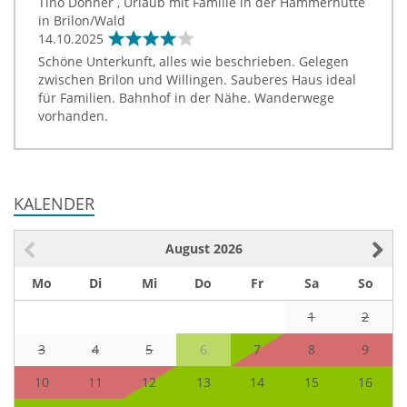
Tino Döhner , Urlaub mit Familie in der Hammerhütte
in Brilon/Wald
14.10.2025
Schöne Unterkunft, alles wie beschrieben. Gelegen
zwischen Brilon und Willingen. Sauberes Haus ideal
für Familien. Bahnhof in der Nähe. Wanderwege
vorhanden.
KALENDER
August
2026
Mo
Di
Mi
Do
Fr
Sa
So
1
2
3
4
5
6
7
8
9
10
11
12
13
14
15
16