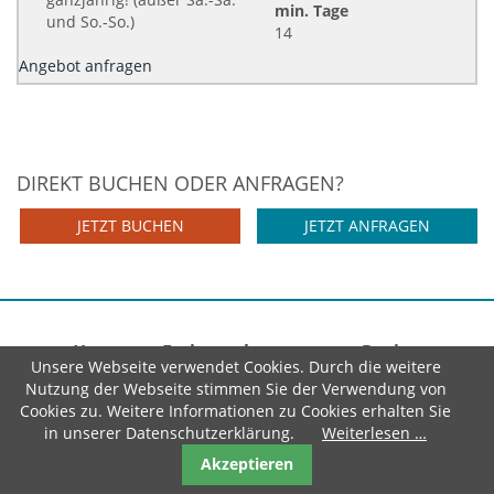
min. Tage
und So.-So.)
14
Angebot anfragen
DIREKT BUCHEN ODER ANFRAGEN?
JETZT BUCHEN
JETZT ANFRAGEN
Home
Ferienwohnungen
Region
Unsere Webseite verwendet Cookies. Durch die weitere
Service
Nutzung der Webseite stimmen Sie der Verwendung von
Datenschutz
Cookies zu. Weitere Informationen zu Cookies erhalten Sie
AGB
in unserer Datenschutzerklärung.
Weiterlesen …
Impressum
Akzeptieren
Reiseversicherung
MeineCardPlus