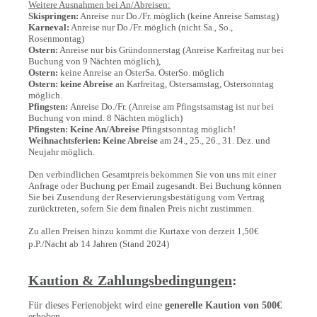
Weitere Ausnahmen bei An/Abreisen:
Skispringen:
Anreise nur Do./Fr. möglich (keine Anreise Samstag)
Karneval:
Anreise nur Do./Fr. möglich (nicht Sa., So.,
Rosenmontag)
Ostern:
Anreise nur bis Gründonnerstag (Anreise Karfreitag nur bei
Buchung von 9 Nächten möglich),
Ostern:
keine Anreise an OsterSa. OsterSo. möglich
Ostern:
keine Abreise
an Karfreitag, Ostersamstag, Ostersonntag
möglich.
Pfingsten:
Anreise Do./Fr. (Anreise am Pfingstsamstag ist nur bei
Buchung von mind. 8 Nächten möglich)
Pfingsten:
Keine An/Abreise
Pfingstsonntag möglich!
Weihnachtsferien:
Keine Abreise
am 24., 25., 26., 31. Dez. und
Neujahr möglich.
Den verbindlichen Gesamtpreis bekommen Sie von uns mit einer
Anfrage oder Buchung per Email zugesandt. Bei Buchung können
Sie bei Zusendung der Reservierungsbestätigung vom Vertrag
zurücktreten, sofern Sie dem finalen Preis nicht zustimmen.
Zu allen Preisen hinzu kommt die Kurtaxe von derzeit 1,50€
p.P./Nacht ab 14 Jahren (Stand 202
4)
Kaution & Zahlungsbedingungen
:
Für dieses Ferienobjekt wird eine
generelle Kaution von 500€
erhoben.