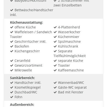
Babybett/Hochstuhl
2 Schlafzimmer mit
zwei Einzelbetten
Bettwäsche/Handtücher
inkl.
Küchenausstattung:
offene Küche
4-Plattenherd
Waffeleisen / Sandwich
Wasserkocher
Toaster
Küchenmixer
Geschirrtücher inkl.
Spülmaschine
Backofen
Kühlschrank
Küchengeschirr
Separate
Tielfkühlmöglichkeit
Ceranfeld
separate Küche
Gewürzsortiment
Toaster
Mikrowelle
Kaffeemaschine
Sanitärbereich:
Handtücher inkl.
Wannenbad/WC
Kosmetikspiegel
Gäste-WC separat
Duschbad/WC
Bad mit Fenster
Föhn
Außenbereich: