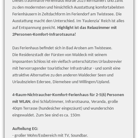
Dieses traumhafte Ferienhaus wurde 2025 kernsaniert und zählt
zu den modernsten und hinsichtlich Ausstattung komfortabelsten
Ferienhäusern in Zeltdachform im Feriendorf am Twistesee. Die
Ausstattung macht den Unterschied. Im 'Faulenzia' Reich ist alles
auf Entspannung geeicht.
Highlight ist das Relaxzimmer mit
2Personen-Komfort-Infrarotsauna!
Das Ferienhaus befindet sich in Bad Arolsen am Twistesee.
Die Residenzstadt der Fürsten von Waldeck mit seinem
imposanten Schloss ist ein vielfach unterschätztes Urlaubsrevier
mit hervorragender touristischer Infrastruktur - und somit eine
attraktive Alternative zu den anderen Waldecker Seen und
Urlaubszielen Edersee, Diemelsee und Willingen/Upland.
4-Raum-Nichtraucher-Komfort-Ferienhaus für 2-5(6) Personen
mit WLAN
, drei Schlafzimmer, Infrarotsauna, Veranda, große
40qm Terrasse (hundesicher eingezäunt) und wunderschön
eingewaldet. Zum See sind es ca. 150m
Aufteilung EG:
- großer
Wohn/Essbereich mit TV, Soundbar.