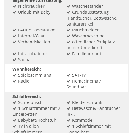
allgemeine Ausstattung:
Nichtraucher
Wäscheständer
Urlaub mit Baby
Grundausstattung
(Handtücher, Bettwäsche,
Sanitärartikel)
E-Auto Ladestation
Rauchmelder
Internet/Wlan
Waschmaschine
Verbandskasten
öffentlicher Parkplatz
an der Unterkunft
Infrarotkabine
Familienurlaub
Sauna
Wohnbereich:
Spielesammlung
SAT-TV
Radio
Homecinema /
Soundbar
Schlafbereich:
Schreibtisch
Kleiderschrank
1 Schlafzimmer mit 2
Bettwäsche/Handtücher
Einzelbetten
inkl.
Babybett/Hochstuhl
Kommode
TV in allen
1 Schlafzimmer mit
Schlafzimmern
Doppelbett