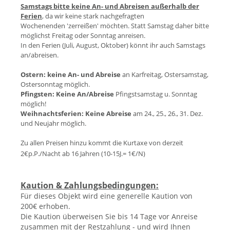
Samstags bitte keine An- und Abreisen außerhalb der
Ferien
, da wir keine stark nachgefragten
Wochenenden 'zerreißen' möchten. Statt Samstag daher bitte
möglichst Freitag oder Sonntag anreisen.
In den Ferien (Juli, August, Oktober) könnt ihr auch Samstags
an/abreisen.
Ostern:
keine An- und Abreise
an Karfreitag, Ostersamstag,
Ostersonntag möglich.
Pfingsten:
Keine An/Abreise
Pfingstsamstag u. Sonntag
möglich!
Weihnachtsferien:
Keine Abreise
am 24., 25., 26., 31. Dez.
und Neujahr möglich.
Zu allen Preisen hinzu kommt die Kurtaxe von derzeit
2€p.P./Nacht ab 16 Jahren (10-15J.= 1€/N
)
Kaution & Zahlungsbedingungen:
Für dieses Objekt wird eine generelle Kaution von
200€ erhoben.
Die Kaution überweisen Sie bis 14 Tage vor Anreise
zusammen mit der Restzahlung - und wird Ihnen