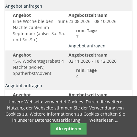
Angebot anfragen
Angebot
Angebotszeitraum
Eine Woche bleiben - nur 6
23.08.2026 - 08.10.2026
Nächte zahlen im
min. Tage
September (außer Sa.-Sa.
7
und So.-So.)
Angebot anfragen
Angebot
Angebotszeitraum
15% Wochentagsrabatt 4
02.11.2026 - 18.12.2026
Nächte (Mo-Fr.)
min. Tage
Spätherbst/Advent
4
Angebot anfragen
Angebot
Angebotszeitraum
Eine Woche bleiben - nur 6
01.11.2026 - 20.12.2026
Unsere Webseite verwendet Cookies. Durch die weitere
Nächte zahlen im
Nutzung der Webseite stimmen Sie der Verwendung von
min. Tage
Spätherbst / Advent (außer
Cookies zu. Weitere Informationen zu Cookies erhalten Sie
7
So.-So.)
in unserer Datenschutzerklärung.
Weiterlesen …
Angebot anfragen
Akzeptieren
Angebot
Angebotszeitraum