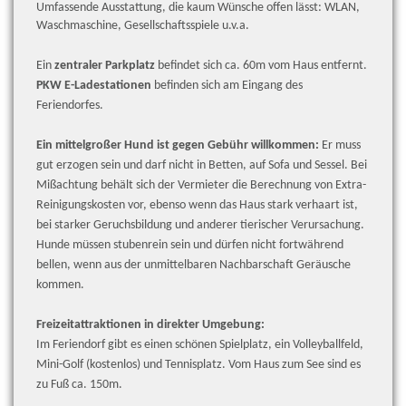
Umfassende Ausstattung, die kaum Wünsche offen lässt: WLAN,
Waschmaschine, Gesellschaftsspiele u.v.a.
Ein
zentraler Parkplatz
befindet sich ca. 60m vom Haus entfernt.
PKW E-Ladestationen
befinden sich am Eingang des
Feriendorfes.
Ein mittelgroßer Hund ist gegen Gebühr willkommen:
Er muss
gut erzogen sein und darf nicht in Betten, auf Sofa und Sessel. Bei
Mißachtung behält sich der Vermieter die Berechnung von Extra-
Reinigungskosten vor, ebenso wenn das Haus stark verhaart ist,
bei starker Geruchsbildung und anderer tierischer Verursachung.
Hunde müssen stubenrein sein und dürfen nicht fortwährend
bellen, wenn aus der unmittelbaren Nachbarschaft Geräusche
kommen.
Freizeitattraktionen in direkter Umgebung:
Im Feriendorf gibt es einen schönen Spielplatz, ein Volleyballfeld,
Mini-Golf (kostenlos) und Tennisplatz. Vom Haus zum See sind es
zu Fuß ca. 150m.