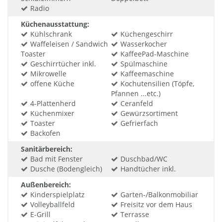
Radio
Küchenausstattung:
Kühlschrank
Küchengeschirr
Waffeleisen / Sandwich
Wasserkocher
Toaster
KaffeePad-Maschine
Geschirrtücher inkl.
Spülmaschine
Mikrowelle
Kaffeemaschine
offene Küche
Kochutensilien (Töpfe,
Pfannen ...etc.)
4-Plattenherd
Ceranfeld
Küchenmixer
Gewürzsortiment
Toaster
Gefrierfach
Backofen
Sanitärbereich:
Bad mit Fenster
Duschbad/WC
Dusche (Bodengleich)
Handtücher inkl.
Außenbereich:
Kinderspielplatz
Garten-/Balkonmobiliar
Volleyballfeld
Freisitz vor dem Haus
E-Grill
Terrasse