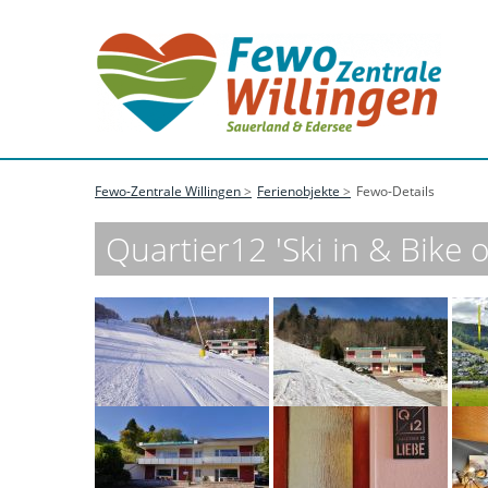
Fewo-Zentrale Willingen
Ferienobjekte
Fewo-Details
Quartier12 'Ski in & Bike