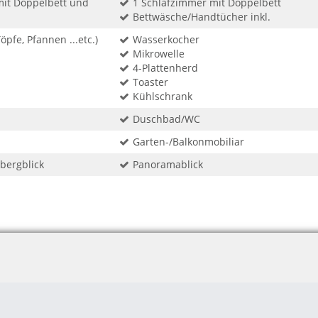
mit Doppelbett und
1 Schlafzimmer mit Doppelbett
Bettwäsche/Handtücher inkl.
öpfe, Pfannen ...etc.)
Wasserkocher
Mikrowelle
4-Plattenherd
Toaster
Kühlschrank
Duschbad/WC
Garten-/Balkonmobiliar
sbergblick
Panoramablick