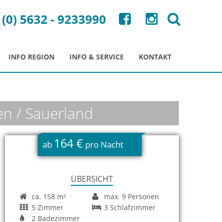
 (0) 5632 - 9233990
INFO REGION
INFO & SERVICE
KONTAKT
en / Sauerland
164 €
ab
pro Nacht
ÜBERSICHT
ca. 158 m²
max. 9 Personen
5 Zimmer
3 Schlafzimmer
2 Badezimmer