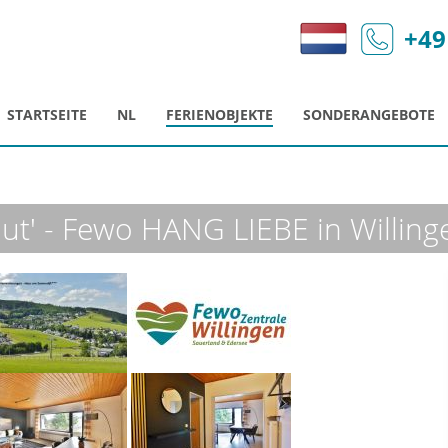
+49
STARTSEITE
NL
FERIENOBJEKTE
SONDERANGEBOTE
 out' - Fewo HANG LIEBE in Willing