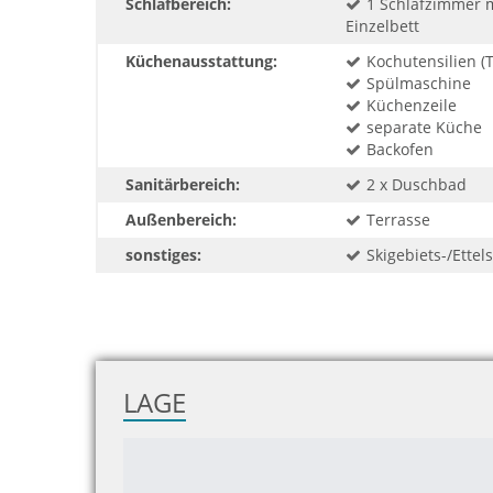
Schlafbereich:
1 Schlafzimmer 
Einzelbett
Küchenausstattung:
Kochutensilien (T
Spülmaschine
Küchenzeile
separate Küche
Backofen
Sanitärbereich:
2 x Duschbad
Außenbereich:
Terrasse
sonstiges:
Skigebiets-/Ettel
LAGE