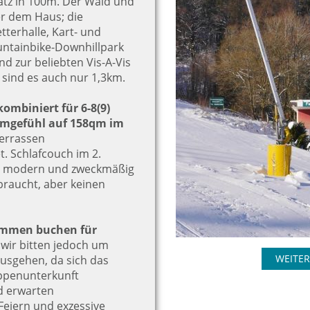
tz in 100m. Der Wald und
r dem Haus; die
terhalle, Kart- und
untainbike-Downhillpark
d zur beliebten Vis-A-Vis
 sind es auch nur 1,3km.
ombiniert für 6-8(9)
mgefühl auf 158qm im
Terrassen
t. Schlafcouch im 2.
d modern und zweckmäßig
 braucht, aber keinen
ammen buchen für
 wir bitten jedoch um
WEITER
ausgehen, da sich das
uppenunterkunft
nd erwarten
eiern und exzessive