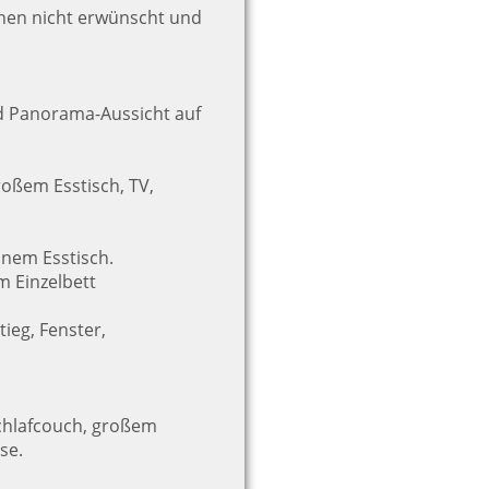
onen nicht erwünscht und
d Panorama-Aussicht auf
oßem Esstisch, TV,
inem Esstisch.
m Einzelbett
ieg, Fenster,
chlafcouch, großem
se.