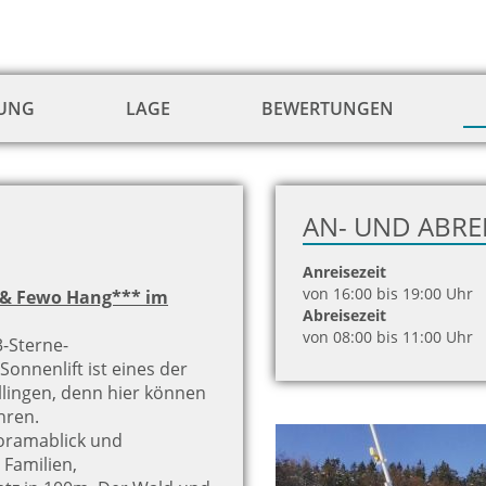
TUNG
LAGE
BEWERTUNGEN
AN- UND ABRE
Anreisezeit
von 16:00 bis 19:00 Uhr
be & Fewo Hang*** im
Abreisezeit
von 08:00 bis 11:00 Uhr
3-Sterne-
onnenlift ist eines der
llingen, denn hier können
ahren.
oramablick und
Familien,