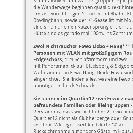
Mountainbiker und Wandergruppen. Spielpla
die Wanderwege beginnen quasi direkt hinte
Freizeiteinrichtungen Sommerrodelbahn, Klet
Bowlingbahn, sowie der K1-Sessellift mit Mo
sind sind nur einen Katzensprung entfernt un
Hütte sind es gerade mal 100m. Ins Zentrum
Zwei Nichtraucher-Fewo Liebe + Hang*** k
Personen mit WLAN mit großzügigem Rau
Erdgeschoss
, drei Schlafzimmern und zwei 
mit Panoramablick auf Ettelsberg & Skigebie
Wohnzimmer in Fewo Hang. Beide Fewo sin
eingerichtet. Sie finden alles, was eine Fewo
unnötigen Schnick-Schnack.
Sie können im Quartier12 zwei Fewo zus
befreundete Familien oder Kleingruppen
-
Verständnis, dass wir nicht über 2 Fewo hin
Quartier12 nicht als Clubherberge oder Gr
versteht. Wir legen wert kultivierte Gäste u
Rücksichtnahme auf andere Gäste im Haus. F