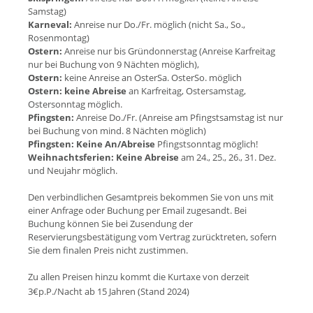
Samstag)
Karneval:
Anreise nur Do./Fr. möglich (nicht Sa., So.,
Rosenmontag)
Ostern:
Anreise nur bis Gründonnerstag (Anreise Karfreitag
nur bei Buchung von 9 Nächten möglich),
Ostern:
keine Anreise an OsterSa. OsterSo. möglich
Ostern:
keine Abreise
an Karfreitag, Ostersamstag,
Ostersonntag möglich.
Pfingsten:
Anreise Do./Fr. (Anreise am Pfingstsamstag ist nur
bei Buchung von mind. 8 Nächten möglich)
Pfingsten:
Keine An/Abreise
Pfingstsonntag möglich!
Weihnachtsferien:
Keine Abreise
am 24., 25., 26., 31. Dez.
und Neujahr möglich.
Den verbindlichen Gesamtpreis bekommen Sie von uns mit
einer Anfrage oder Buchung per Email zugesandt. Bei
Buchung können Sie bei Zusendung der
Reservierungsbestätigung vom Vertrag zurücktreten, sofern
Sie dem finalen Preis nicht zustimmen.
Zu allen Preisen hinzu kommt die Kurtaxe von derzeit
3€p.P./Nacht ab 15 Jahren (Stand 202
4)