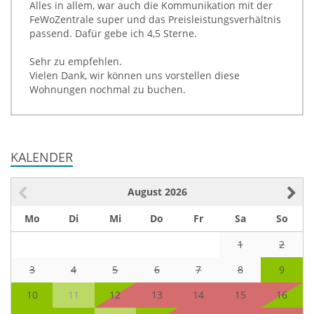
Alles in allem, war auch die Kommunikation mit der
FeWoZentrale super und das Preisleistungsverhältnis
passend. Dafür gebe ich 4,5 Sterne.
Sehr zu empfehlen.
Vielen Dank, wir können uns vorstellen diese
Wohnungen nochmal zu buchen.
KALENDER
August
2026
Mo
Di
Mi
Do
Fr
Sa
So
1
2
3
4
5
6
7
8
9
10
11
12
13
14
15
16