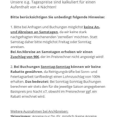
Unsere o.g. Tagespreise sind kalkuliert für einen
Aufenthalt von 4 Nächten!
Bitte berücksichtigen Sie unbedingt folgende Hinweise:
1. Bitte bei Anfragen und Buchungen möglichst
keine An-
und Abreisen an Samstagen
, da wir keine stark
nachgefragten Wochenenden 'zerreißen' möchten. Statt
Samstag daher bitte möglichst Freitag oder Sonntag
anreisen.
Bei An/Abreise an Samstagen erheben wir einen
Zuschlag von 90€
, der im Preisrechner nicht angezeigt wird!
2.
Bei Buchungen
Sonntag-Sonntag
können wir keine
Rabatte gewähren
, da Reinigungskräfte bei Sonn- und
Feiertagsarbeit tarifbedingt einen Lohnzuschlag von 100%
erhalten.
Das bedeutet:
Bei Sonntag-Sonntag Buchungen
berechnen wir stets den für die jeweilige Saison angegebenen
Basispreis pro Nacht x7, obwohl im Preisrechner ggf. ein
Rabatt errechnet wird.
Weitere Ausnahmen bei An/Abreisen:
Skispringen:
Anreise nur Do./Fr. möglich (keine Anreise