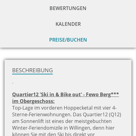
BEWERTUNGEN
KALENDER
PREISE/BUCHEN
zu
H
BESCHREIBUNG
.
Quartier12 'Ski in & Bike out' - Fewo Berg***
im Obergeschoss:
Top-Lage im vorderen Hoppecketal mit vier 4-
Sterne-Ferienwohnungen. Das Quartier12 (Q12)
am Sonnenlift ist eines der meistgebuchten
Winter-Feriendomizile in Willingen, denn hier
können Sie mit den Ski bis direkt vor