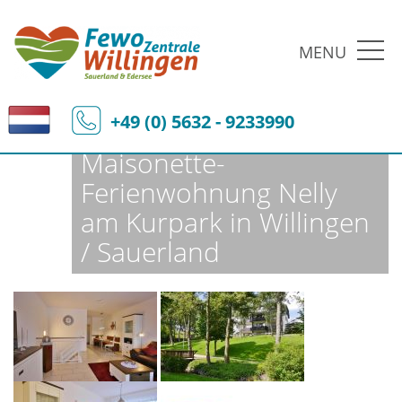
MENU
Fewo-Zentrale Willingen
Ferienobjekte
Fewo-Details
+49 (0) 5632 - 9233990
Maisonette-
Ferienwohnung Nelly
am Kurpark in Willingen
/ Sauerland