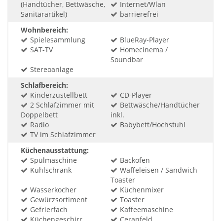
(Handtücher, Bettwäsche,
Internet/Wlan
Sanitärartikel)
barrierefrei
Wohnbereich:
Spielesammlung
BlueRay-Player
SAT-TV
Homecinema /
Soundbar
Stereoanlage
Schlafbereich:
Kinderzustellbett
CD-Player
2 Schlafzimmer mit
Bettwäsche/Handtücher
Doppelbett
inkl.
Radio
Babybett/Hochstuhl
TV im Schlafzimmer
Küchenausstattung:
Spülmaschine
Backofen
Kühlschrank
Waffeleisen / Sandwich
Toaster
Wasserkocher
Küchenmixer
Gewürzsortiment
Toaster
Gefrierfach
Kaffeemaschine
Küchengeschirr
Ceranfeld