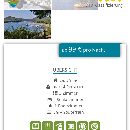
DTV-Klassifizierung
99 €
ab
pro Nacht
ÜBERSICHT
ca. 75 m²
max. 4 Personen
3 Zimmer
2 Schlafzimmer
1 Badezimmer
EG + Souterrain