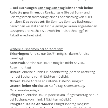
2.
Bei Buchungen
Sonntag-Sonntag
können wir keine
Rabatte gewähren
, da Reinigungskräfte bei Sonn- und
Feiertagsarbeit tarifbedingt einen Lohnzuschlag von 100%
erhalten.
Das bedeutet:
Bei Sonntag-Sonntag Buchungen
berechnen wir stets den für die jeweilige Saison angegebenen
Basispreis pro Nacht x7, obwohl im Preisrechner ggf. ein
Rabatt errechnet wird.
Weitere Ausnahmen bei An/Abreisen:
Skispringen:
Anreise nur Do./Fr. möglich (keine Anreise
Samstag)
Karneval:
Anreise nur Do./Fr. möglich (nicht Sa., So.,
Rosenmontag)
Ostern:
Anreise nur bis Gründonnerstag (Anreise Karfreitag
nur bei Buchung von 9 Nächten möglich),
Ostern:
keine Anreise an OsterSa. OsterSo. möglich
Ostern:
keine Abreise
an Karfreitag, Ostersamstag,
Ostersonntag möglich.
Pfingsten:
Anreise Do./Fr. (Anreise am Pfingstsamstag ist nur
bei Buchung von mind. 8 Nächten möglich)
Pfingsten:
Keine An/Abreise
Pfingstsonntag möglich!