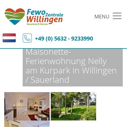
MENU
Fewo-Zentrale Willingen
Ferienobjekte
Fewo-Details
+49 (0) 5632 - 9233990
Maisonette-
Ferienwohnung Nelly
am Kurpark in Willingen
/ Sauerland