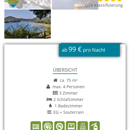
DTV-Klassifizierung
99 €
ab
pro Nacht
ÜBERSICHT
ca. 75 m²
max. 4 Personen
3 Zimmer
2 Schlafzimmer
1 Badezimmer
EG + Souterrain