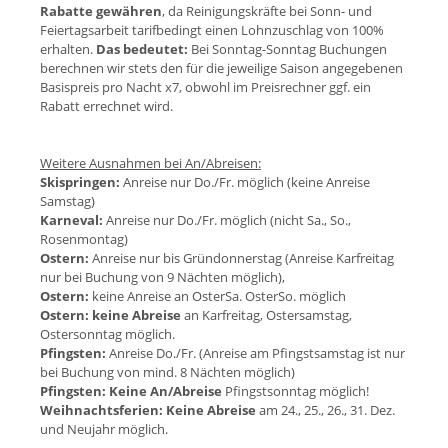
Rabatte gewähren
, da Reinigungskräfte bei Sonn- und
Feiertagsarbeit tarifbedingt einen Lohnzuschlag von 100%
erhalten.
Das bedeutet:
Bei Sonntag-Sonntag Buchungen
berechnen wir stets den für die jeweilige Saison angegebenen
Basispreis pro Nacht x7, obwohl im Preisrechner ggf. ein
Rabatt errechnet wird.
Weitere Ausnahmen bei An/Abreisen:
Skispringen:
Anreise nur Do./Fr. möglich (keine Anreise
Samstag)
Karneval:
Anreise nur Do./Fr. möglich (nicht Sa., So.,
Rosenmontag)
Ostern:
Anreise nur bis Gründonnerstag (Anreise Karfreitag
nur bei Buchung von 9 Nächten möglich),
Ostern:
keine Anreise an OsterSa. OsterSo. möglich
Ostern:
keine Abreise
an Karfreitag, Ostersamstag,
Ostersonntag möglich.
Pfingsten:
Anreise Do./Fr. (Anreise am Pfingstsamstag ist nur
bei Buchung von mind. 8 Nächten möglich)
Pfingsten:
Keine An/Abreise
Pfingstsonntag möglich!
Weihnachtsferien:
Keine Abreise
am 24., 25., 26., 31. Dez.
und Neujahr möglich.