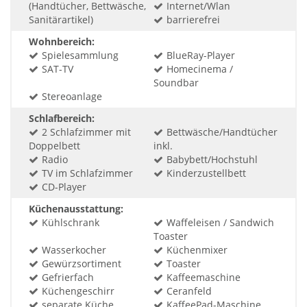
(Handtücher, Bettwäsche,
Internet/Wlan
Sanitärartikel)
barrierefrei
Wohnbereich:
Spielesammlung
BlueRay-Player
SAT-TV
Homecinema /
Soundbar
Stereoanlage
Schlafbereich:
2 Schlafzimmer mit
Bettwäsche/Handtücher
Doppelbett
inkl.
Radio
Babybett/Hochstuhl
TV im Schlafzimmer
Kinderzustellbett
CD-Player
Küchenausstattung:
Kühlschrank
Waffeleisen / Sandwich
Toaster
Wasserkocher
Küchenmixer
Gewürzsortiment
Toaster
Gefrierfach
Kaffeemaschine
Küchengeschirr
Ceranfeld
separate Küche
KaffeePad-Maschine