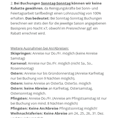
2.
Bei Buchungen
Sonntag-Sonntag
können wir keine
Rabatte gewähren
, da Reinigungskräfte bei Sonn- und
Feiertagsarbeit tarifbedingt einen Lohnzuschlag von 100%
erhalten.
Das bedeutet:
Bei Sonntag-Sonntag Buchungen
berechnen wir stets den für die jeweilige Saison angegebenen
Basispreis pro Nacht x7, obwohl im Preisrechner ggf. ein
Rabatt errechnet wird.
Weitere Ausnahmen bei An/Abreisen:
Skispringen:
Anreise nur Do./Fr. möglich (keine Anreise
Samstag)
Karneval:
Anreise nur Do./Fr. möglich (nicht Sa., So.,
Rosenmontag)
Ostern:
Anreise nur bis Gründonnerstag (Anreise Karfreitag
nur bei Buchung von 9 Nächten möglich),
Ostern:
keine Anreise an OsterSa. OsterSo. möglich
Ostern:
keine Abreise
an Karfreitag, Ostersamstag,
Ostersonntag möglich.
Pfingsten:
Anreise Do./Fr. (Anreise am Pfingstsamstag ist nur
bei Buchung von mind. 8 Nächten möglich)
Pfingsten:
Keine An/Abreise
Pfingstsonntag möglich!
Weihnachtsferien:
Keine Abreise
am 24., 25., 26., 31. Dez.