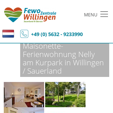
MENU
Fewo-Zentrale Willingen
Ferienobjekte
Fewo-Details
+49 (0) 5632 - 9233990
Maisonette-
Ferienwohnung Nelly
am Kurpark in Willingen
/ Sauerland