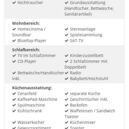
Nichtraucher
Grundausstattung
(Handtücher, Bettwäsche,
Sanitärartikel)
Wohnbereich:
Homecinema /
Stereoanlage
Soundbar
Spielesammlung
BlueRay-Player
SAT-TV
Schlafbereich:
TV im Schlafzimmer
Kinderzustellbett
CD-Player
2 Schlafzimmer mit
Doppelbett
Bettwäsche/Handtücher
Radio
inkl.
Babybett/Hochstuhl
Küchenausstattung:
Ceranfeld
separate Küche
KaffeePad-Maschine
Geschirrtücher inkl.
Spülmaschine
Backofen
Kühlschrank
Waffeleisen / Sandwich
Toaster
Wasserkocher
Küchenmixer
Gewürzsortiment
Toaster