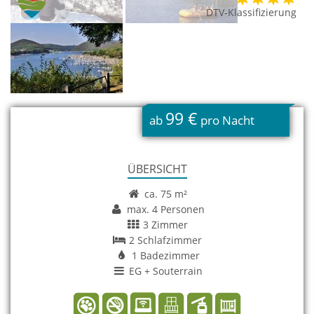
DTV-Klassifizierung
99 €
ab
pro Nacht
ÜBERSICHT
ca. 75 m²
max. 4 Personen
3 Zimmer
2 Schlafzimmer
1 Badezimmer
EG + Souterrain