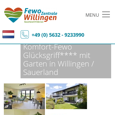
MENU
Fewo-Zentrale Willingen
Ferienobjekte
Fewo-Details
+49 (0) 5632 - 9233990
Komfort-Fewo
Glücksgriff**** mit
Garten in Willingen /
Sauerland