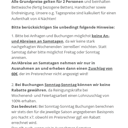
Alle Grundpreise gelten für 2 Personen
und beinhalten
Bettwäsche (fertig bezogene Betten), Handtücher sowie
Endreinigung.
Unsere o.g. Tagespreise sind kalkuliert für einen
Aufenthalt von 4 Nächten!
Bitte berücksichtigen Sie unbedingt folgende Hinweise:
1. Bitte bei Anfragen und Buchungen möglichst
keine An-
und Abreisen an Samstagen
, da wir keine stark
nachgefragten Wochenenden 'zerreißen' möchten. Statt
Samstag daher bitte möglichst Freitag oder Sonntag
anreisen.
An/Abreise an Samstagen nehmen wir nur in
Ausnahmen an und erheben dann einen
Zuschlag von
60€
, der im Preisrechner nicht angezeigt wird!
2.
Bei Buchungen
Sonntag-Sonntag
können wir keine
Rabatte gewähren
, da Reinigungskräfte bei
Wochenend- und Feiertagsarbeit einen Lohnzuschlag von
100% erhalten.
Das bedeutet:
Bei Sonntag-Sonntag Buchungen berechnen
wir stets den für die jeweilige Saison angegebenen Basispreis
pro Nacht x7, obwohl im Preisrechner ggf. ein Rabatt
errechnet wird.