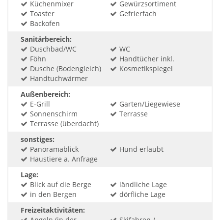
Küchenmixer
Gewürzsortiment
Toaster
Gefrierfach
Backofen
Sanitärbereich:
Duschbad/WC
WC
Föhn
Handtücher inkl.
Dusche (Bodengleich)
Kosmetikspiegel
Handtuchwärmer
Außenbereich:
E-Grill
Garten/Liegewiese
Sonnenschirm
Terrasse
Terrasse (überdacht)
sonstiges:
Panoramablick
Hund erlaubt
Haustiere a. Anfrage
Lage:
Blick auf die Berge
ländliche Lage
in den Bergen
dörfliche Lage
Freizeitaktivitäten:
Angeln (in der
Skifahren /