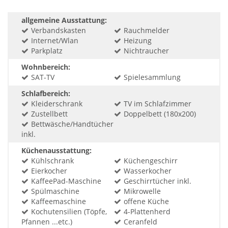
allgemeine Ausstattung:
Verbandskasten
Rauchmelder
Internet/Wlan
Heizung
Parkplatz
Nichtraucher
Wohnbereich:
SAT-TV
Spielesammlung
Schlafbereich:
Kleiderschrank
TV im Schlafzimmer
Zustellbett
Doppelbett (180x200)
Bettwäsche/Handtücher
inkl.
Küchenausstattung:
Kühlschrank
Küchengeschirr
Eierkocher
Wasserkocher
KaffeePad-Maschine
Geschirrtücher inkl.
Spülmaschine
Mikrowelle
Kaffeemaschine
offene Küche
Kochutensilien (Töpfe,
4-Plattenherd
Pfannen ...etc.)
Ceranfeld