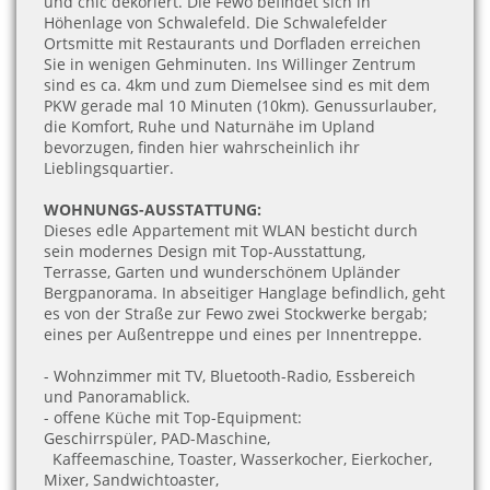
und chic dekoriert. Die Fewo befindet sich in
Höhenlage von Schwalefeld. Die Schwalefelder
Ortsmitte mit Restaurants und Dorfladen erreichen
Sie in wenigen Gehminuten. Ins Willinger Zentrum
sind es ca. 4km und zum Diemelsee sind es mit dem
PKW gerade mal 10 Minuten (10km). Genussurlauber,
die Komfort, Ruhe und Naturnähe im Upland
bevorzugen, finden hier wahrscheinlich ihr
Lieblingsquartier.
WOHNUNGS-AUSSTATTUNG:
Dieses edle Appartement mit WLAN besticht durch
sein
modernes
Design mit Top-Ausstattung,
Terrasse, Garten und wunderschönem Upländer
Bergpanorama. In abseitiger Hanglage befindlich, geht
es von der Straße zur Fewo zwei Stockwerke bergab;
eines per Außentreppe und eines per Innentreppe.
- Wohnzimmer mit TV, Bluetooth-Radio, Essbereich
und Panoramablick.
- offene Küche mit Top-Equipment:
Geschirrspüler, PAD-Maschine,
Kaffeemaschine, Toaster, Wasserkocher, Eierkocher,
Mixer, Sandwichtoaster,