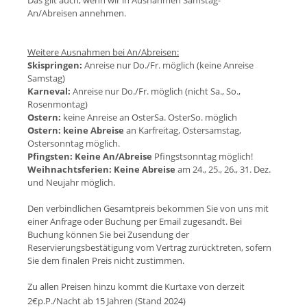
Das gilt auch, wenn wir in Ausnahmen Samstag-
An/Abreisen annehmen.
Weitere Ausnahmen bei An/Abreisen:
Skispringen:
Anreise nur Do./Fr. möglich (keine Anreise
Samstag)
Karneval:
Anreise nur Do./Fr. möglich (nicht Sa., So.,
Rosenmontag)
Ostern:
keine Anreise an OsterSa. OsterSo. möglich
Ostern:
keine Abreise
an Karfreitag, Ostersamstag,
Ostersonntag möglich.
Pfingsten:
Keine An/Abreise
Pfingstsonntag möglich!
Weihnachtsferien:
Keine Abreise
am 24., 25., 26., 31. Dez.
und Neujahr möglich.
Den verbindlichen Gesamtpreis bekommen Sie von uns mit
einer Anfrage oder Buchung per Email zugesandt. Bei
Buchung können Sie bei Zusendung der
Reservierungsbestätigung vom Vertrag zurücktreten, sofern
Sie dem finalen Preis nicht zustimmen.
Zu allen Preisen hinzu kommt die Kurtaxe von derzeit
2€p.P./Nacht ab 15 Jahren (Stand 202
4)