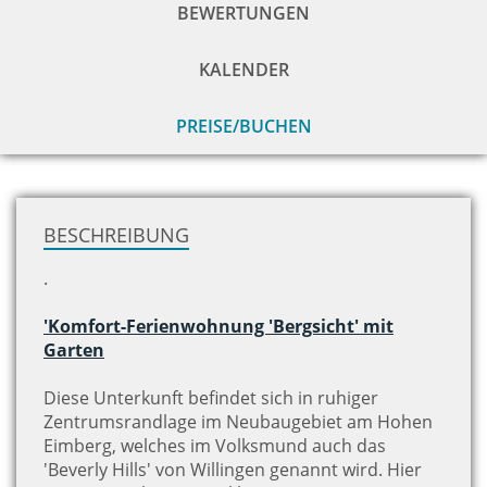
BEWERTUNGEN
KALENDER
PREISE/BUCHEN
zu
H
BESCHREIBUNG
.
'Komfort-Ferienwohnung 'Bergsicht' mit
Garten
Diese Unterkunft befindet sich in ruhiger
Zentrumsrandlage im Neubaugebiet am Hohen
Eimberg, welches im Volksmund auch das
'Beverly Hills' von Willingen genannt wird. Hier