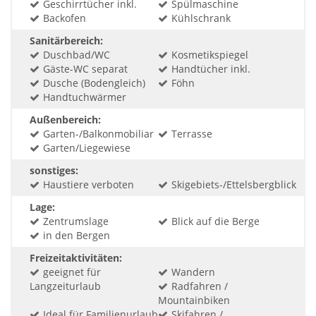
Geschirrtücher inkl.
Spülmaschine
Backofen
Kühlschrank
Sanitärbereich:
Duschbad/WC
Kosmetikspiegel
Gäste-WC separat
Handtücher inkl.
Dusche (Bodengleich)
Föhn
Handtuchwärmer
Außenbereich:
Garten-/Balkonmobiliar
Terrasse
Garten/Liegewiese
sonstiges:
Haustiere verboten
Skigebiets-/Ettelsbergblick
Lage:
Zentrumslage
Blick auf die Berge
in den Bergen
Freizeitaktivitäten:
geeignet für
Wandern
Langzeiturlaub
Radfahren /
Mountainbiken
Ideal für Familienurlaub
Skifahren /