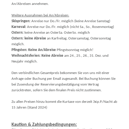
An/Abreisen annehmen.
Weitere Ausnahmen bei An/Abreisen:
Skispringen:
Anreise nur Do./Fr. möglich (keine Anreise Samstag)
Karneval:
Anreise nur Do./Fr. möglich (nicht Sa., So., Rosenmontag)
Ostern:
keine Anreise an OsterSa. OsterSo. möglich
Ostern:
keine Abreise
an Karfreitag, Ostersamstag, Ostersonntag
möglich.
Pfingsten:
Keine An/Abreise
Pfingstsonntag möglich!
Weihnachtsferien:
Keine Abreise
am 24., 25., 26., 31. Dez. und
Neujahr möglich.
Den verbindlichen Gesamtpreis bekommen Sie von uns mit einer
Anfrage oder Buchung per Email zugesandt. Bei Buchung können Sie
bei Zusendung der Reservierungsbestätigung vom Vertrag
zurücktreten, sofern Sie dem finalen Preis nicht zustimmen.
Zu allen Preisen hinzu kommt die Kurtaxe von derzeit 3€p.P./Nacht ab
15 Jahren (Stand 202
4)
Kaution & Zahlungsbedingungen: