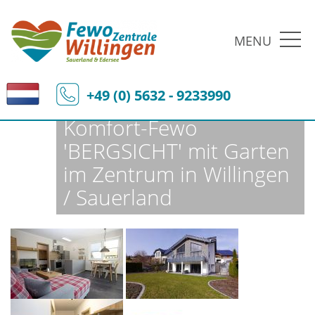
MENU
Fewo-Zentrale Willingen
Ferienobjekte
Fewo-Details
+49 (0) 5632 - 9233990
Komfort-Fewo
'BERGSICHT' mit Garten
im Zentrum in Willingen
/ Sauerland