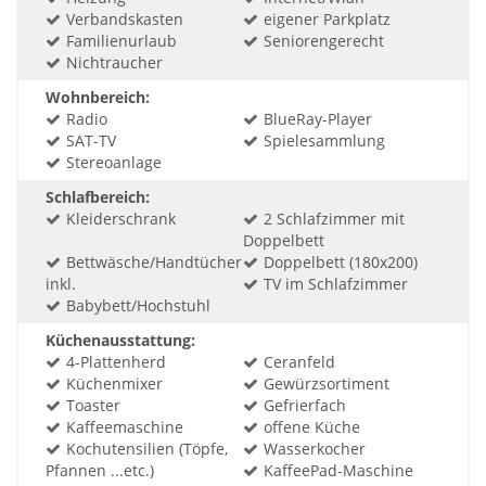
Verbandskasten
eigener Parkplatz
Familienurlaub
Seniorengerecht
Nichtraucher
Wohnbereich:
Radio
BlueRay-Player
SAT-TV
Spielesammlung
Stereoanlage
Schlafbereich:
Kleiderschrank
2 Schlafzimmer mit
Doppelbett
Bettwäsche/Handtücher
Doppelbett (180x200)
inkl.
TV im Schlafzimmer
Babybett/Hochstuhl
Küchenausstattung:
4-Plattenherd
Ceranfeld
Küchenmixer
Gewürzsortiment
Toaster
Gefrierfach
Kaffeemaschine
offene Küche
Kochutensilien (Töpfe,
Wasserkocher
Pfannen ...etc.)
KaffeePad-Maschine