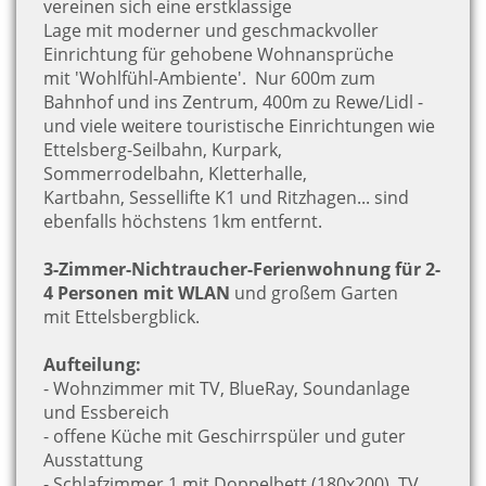
vereinen sich eine erstklassige
Lage mit moderner und geschmackvoller
Einrichtung für gehobene Wohnansprüche
mit 'Wohlfühl-Ambiente'.
N
ur 600m zum
Bahnhof und ins Zentrum, 400m zu Rewe/Lidl -
und viele weitere touristische Einrichtungen wie
Ettelsberg-Seilbahn, Kurpark,
Sommerrodelbahn, Kletterhalle,
Kartbahn, Sessellifte K1 und Ritzhagen... sind
ebenfalls höchstens 1km entfernt.
3-Zimmer-Nichtraucher-Ferienwohnung für 2-
4 Personen mit WLAN
und großem Garten
mit Ettelsbergblick.
Aufteilung:
- Wohnzimmer mit TV, BlueRay, Soundanlage
und
Essbereich
- offene Küche mit Geschirrspüler und guter
Ausstattung
- Schlafzimmer 1 mit Doppelbett (180x200), TV