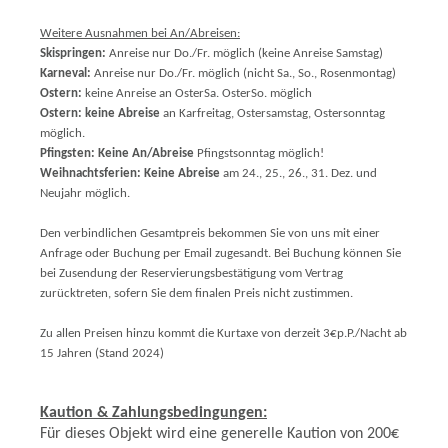
Weitere Ausnahmen bei An/Abreisen:
Skispringen:
Anreise nur Do./Fr. möglich (keine Anreise Samstag)
Karneval:
Anreise nur Do./Fr. möglich (nicht Sa., So., Rosenmontag)
Ostern:
keine Anreise an OsterSa. OsterSo. möglich
Ostern:
keine Abreise
an Karfreitag, Ostersamstag, Ostersonntag
möglich.
Pfingsten:
Keine An/Abreise
Pfingstsonntag möglich!
Weihnachtsferien:
Keine Abreise
am 24., 25., 26., 31. Dez. und
Neujahr möglich.
Den verbindlichen Gesamtpreis bekommen Sie von uns mit einer
Anfrage oder Buchung per Email zugesandt. Bei Buchung können Sie
bei Zusendung der Reservierungsbestätigung vom Vertrag
zurücktreten, sofern Sie dem finalen Preis nicht zustimmen.
Zu allen Preisen hinzu kommt die Kurtaxe von derzeit 3€p.P./Nacht ab
15 Jahren (Stand 202
4)
Kaution & Zahlungsbedingungen:
Für dieses Objekt wird eine generelle Kaution von 200€