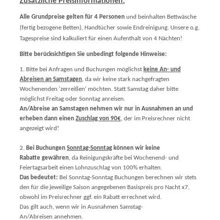
Zusätzliche Preisinformationen:
Alle Grundpreise gelten für 4 Personen
und beinhalten Bettwäsche
(fertig bezogene Betten), Handtücher sowie Endreinigung. Unsere o.g.
Tagespreise sind kalkuliert für einen Aufenthalt von 4 Nächten!
Bitte berücksichtigen Sie unbedingt folgende Hinweise:
1. Bitte bei Anfragen und Buchungen möglichst
keine An- und
Abreisen an Samstagen
, da wir keine stark nachgefragten
Wochenenden 'zerreißen' möchten. Statt Samstag daher bitte
möglichst Freitag oder Sonntag anreisen.
An/Abreise an Samstagen nehmen wir nur in Ausnahmen an und
erheben dann einen
Zuschlag von 90€
, der im Preisrechner nicht
angezeigt wird!
2.
Bei Buchungen
Sonntag-Sonntag
können wir keine
Rabatte gewähren
, da Reinigungskräfte bei Wochenend- und
Feiertagsarbeit einen Lohnzuschlag von 100% erhalten.
Das bedeutet:
Bei Sonntag-Sonntag Buchungen berechnen wir stets
den für die jeweilige Saison angegebenen Basispreis pro Nacht x7,
obwohl im Preisrechner ggf. ein Rabatt errechnet wird.
Das gilt auch, wenn wir in Ausnahmen Samstag-
An/Abreisen annehmen.