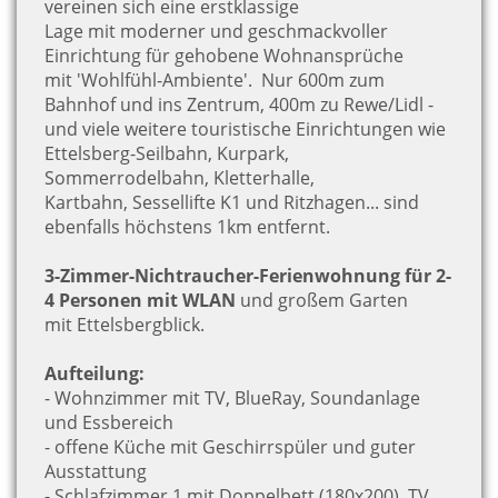
vereinen sich eine erstklassige
Lage mit moderner und geschmackvoller
Einrichtung für gehobene Wohnansprüche
mit 'Wohlfühl-Ambiente'.
N
ur 600m zum
Bahnhof und ins Zentrum, 400m zu Rewe/Lidl -
und viele weitere touristische Einrichtungen wie
Ettelsberg-Seilbahn, Kurpark,
Sommerrodelbahn, Kletterhalle,
Kartbahn, Sessellifte K1 und Ritzhagen... sind
ebenfalls höchstens 1km entfernt.
3-Zimmer-Nichtraucher-Ferienwohnung für 2-
4 Personen mit WLAN
und großem Garten
mit Ettelsbergblick.
Aufteilung:
- Wohnzimmer mit TV, BlueRay, Soundanlage
und
Essbereich
- offene Küche mit Geschirrspüler und guter
Ausstattung
- Schlafzimmer 1 mit Doppelbett (180x200), TV