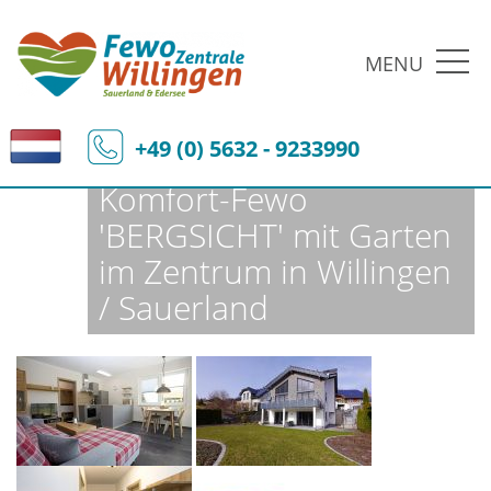
MENU
Fewo-Zentrale Willingen
Ferienobjekte
Fewo-Details
+49 (0) 5632 - 9233990
Komfort-Fewo
'BERGSICHT' mit Garten
im Zentrum in Willingen
/ Sauerland