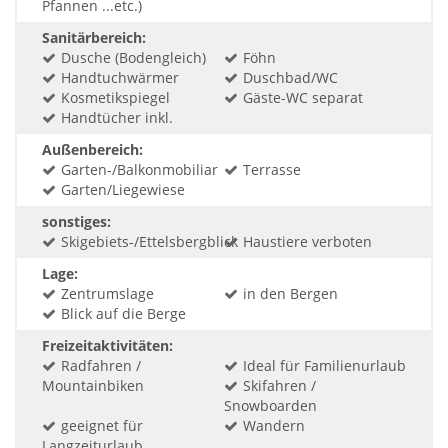
Pfannen ...etc.)
Sanitärbereich:
Dusche (Bodengleich)
Föhn
Handtuchwärmer
Duschbad/WC
Kosmetikspiegel
Gäste-WC separat
Handtücher inkl.
Außenbereich:
Garten-/Balkonmobiliar
Terrasse
Garten/Liegewiese
sonstiges:
Skigebiets-/Ettelsbergblick
Haustiere verboten
Lage:
Zentrumslage
in den Bergen
Blick auf die Berge
Freizeitaktivitäten:
Radfahren /
Ideal für Familienurlaub
Mountainbiken
Skifahren /
Snowboarden
geeignet für
Wandern
Langzeiturlaub