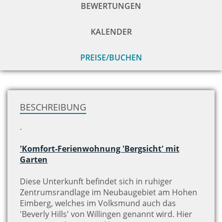
BEWERTUNGEN
KALENDER
PREISE/BUCHEN
zu
H
BESCHREIBUNG
.
'Komfort-Ferienwohnung 'Bergsicht' mit
Garten
Diese Unterkunft befindet sich in ruhiger
Zentrumsrandlage im Neubaugebiet am Hohen
Eimberg, welches im Volksmund auch das
'Beverly Hills' von Willingen genannt wird. Hier