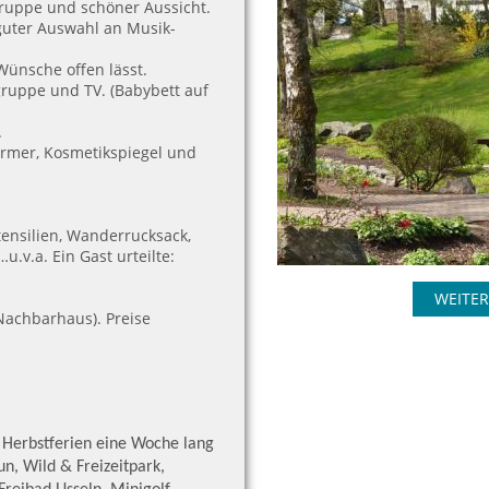
tzgruppe und schöner
Aussicht.
uter Auswahl an Musik-
Wünsche offen lässt.
gruppe und TV. (Babybett auf
.
rmer, Kosmetikspiegel und
ensilien, Wanderrucksack,
u.v.a. Ein Gast urteilte:
WEITER
 Nachbarhaus). Preise
Herbstferien eine Woche lang
Fun, Wild & Freizeitpark,