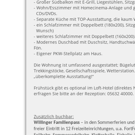
- Großer Südbalkon mit E-Grill, Liegestühlen, Si
- Wohn/Esszimmer mit Homecinema-Anlage und g
CDs/DVDs.
- Separate Küche mit TOP-Ausstattung, die kaum 
- ein Schlafzimmer mit Doppelbett (180x200), Sitz
Wunsch)
- weiteres Schlafzimmer mit Doppelbett (160x200)
- Modernes Duschbad mit Duschsitz, Handtuchwä
Fön.
- Eigener PKW-Stellplatz am Haus.
Die Wohnung ist umfassend ausgestattet; Bügelut
Trekkingstöcke, Gesellschaftsspiele, Wetterstation…
„überkomplette Ausstattung!“
Frühstück gibt es optional im Loft-Hotel (direktes
erfragen Sie bitte an der Rezeption: 05632 40000.
Zusätzlich buchbar:
Willinger Familienpass
– in den Sommerferien und 
freier Eintritt in 12 Freizeiteinrichtungen, u.a. Fort