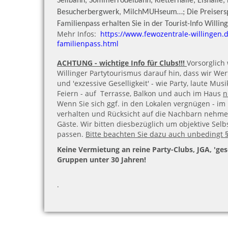
Seilbahn, Sommerrodelbahn, Kletterhalle, Eishalle, 
Besucherbergwerk, MilchMUHseum…; Die Preisersp
Familienpass erhalten Sie in der Tourist-Info Willin
Mehr Infos:
https://www.fewozentrale-willingen.d
familienpass.html
ACHTUNG - wichtige Info für Clubs!!!
Vorsorglich
Willinger Partytourismus darauf hin, dass wir Wert
und 'exzessive Geselligkeit' - wie Party, laute Mu
Feiern - auf Terrasse, Balkon und auch im Haus
n
Wenn Sie sich ggf. in den Lokalen vergnügen - i
verhalten und Rücksicht auf die Nachbarn nehme
Gäste. Wir bitten diesbezüglich um objektive Selb
passen.
Bitte beachten Sie dazu auch unbedingt 
Keine Vermietung an reine Party-Clubs, JGA, 'ges
Gruppen unter 30 Jahren!
.