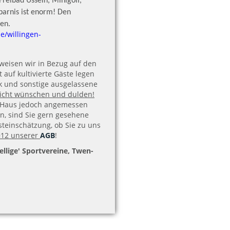
Freibad Usseln, Minigolf,
arnis ist enorm!
Den
gen.
e/willingen-
 weisen wir in Bezug auf den
 auf kultivierte Gäste legen
sik und sonstige ausgelassene
icht wünschen und dulden!
m Haus jedoch angemessen
n, sind Sie gern gesehene
steinschätzung, ob Sie zu uns
§12 unserer
AGB
!
ellige' Sportvereine, Twen-