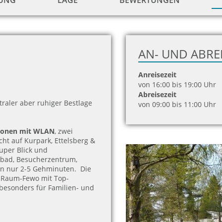
TUNG
LAGE
BEWERTUNGEN
AN- UND ABRE
Anreisezeit
von 16:00 bis 19:00 Uhr
Abreisezeit
traler aber ruhiger Bestlage
von 09:00 bis 11:00 Uhr
rsonen mit WLAN
, zwei
ht auf Kurpark, Ettelsberg &
uper Blick und
isbad, Besucherzentrum,
in nur 2-5 Gehminuten.
Die
3-Raum-Fewo mit Top-
 besonders für Familien- und