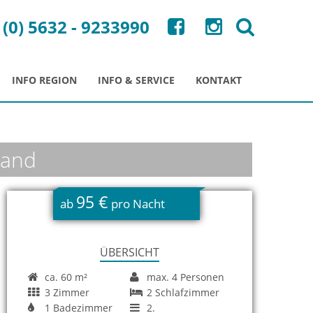
 (0) 5632 - 9233990
INFO REGION
INFO & SERVICE
KONTAKT
land
95 €
ab
pro Nacht
ÜBERSICHT
ca. 60 m²
max. 4 Personen
3 Zimmer
2 Schlafzimmer
1 Badezimmer
2.