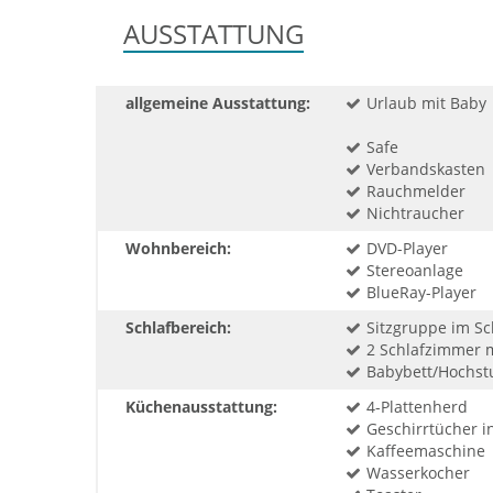
AUSSTATTUNG
allgemeine Ausstattung:
Urlaub mit Baby
Safe
Verbandskasten
Rauchmelder
Nichtraucher
Wohnbereich:
DVD-Player
Stereoanlage
BlueRay-Player
Schlafbereich:
Sitzgruppe im S
2 Schlafzimmer 
Babybett/Hochst
Küchenausstattung:
4-Plattenherd
Geschirrtücher in
Kaffeemaschine
Wasserkocher