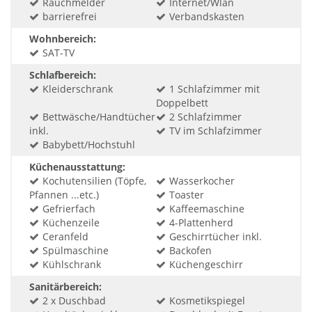
Rauchmelder
Internet/Wlan
barrierefrei
Verbandskasten
Wohnbereich:
SAT-TV
Schlafbereich:
Kleiderschrank
1 Schlafzimmer mit
Doppelbett
Bettwäsche/Handtücher
2 Schlafzimmer
inkl.
TV im Schlafzimmer
Babybett/Hochstuhl
Küchenausstattung:
Kochutensilien (Töpfe,
Wasserkocher
Pfannen ...etc.)
Toaster
Gefrierfach
Kaffeemaschine
Küchenzeile
4-Plattenherd
Ceranfeld
Geschirrtücher inkl.
Spülmaschine
Backofen
Kühlschrank
Küchengeschirr
Sanitärbereich:
2 x Duschbad
Kosmetikspiegel