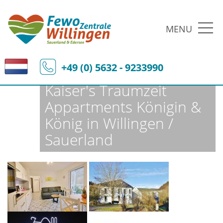
MENU
Fewo-Zentrale Willingen
Ferienobjekte
Fewo-Details
+49 (0) 5632 - 9233990
Kaiser's Traumzeit
Appartments Königin &
König in Willingen /
Sauerland