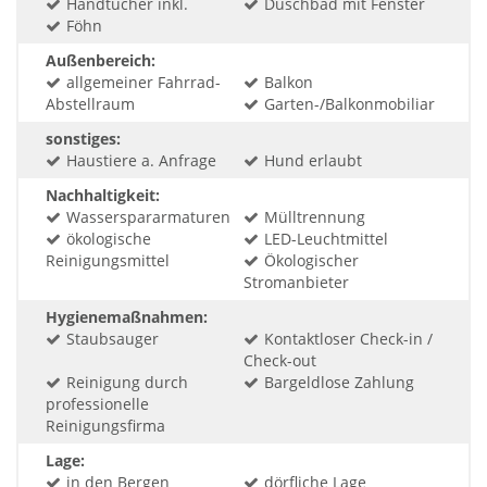
Handtücher inkl.
Duschbad mit Fenster
Föhn
Außenbereich:
allgemeiner Fahrrad-
Balkon
Abstellraum
Garten-/Balkonmobiliar
sonstiges:
Haustiere a. Anfrage
Hund erlaubt
Nachhaltigkeit:
Wasserspararmaturen
Mülltrennung
ökologische
LED-Leuchtmittel
Reinigungsmittel
Ökologischer
Stromanbieter
Hygienemaßnahmen:
Staubsauger
Kontaktloser Check-in /
Check-out
Reinigung durch
Bargeldlose Zahlung
professionelle
Reinigungsfirma
Lage:
in den Bergen
dörfliche Lage