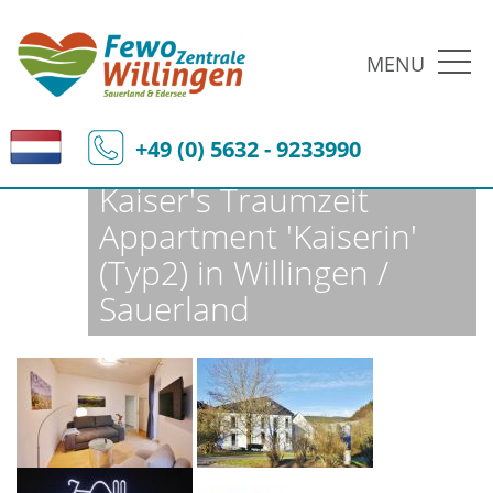
MENU
Fewo-Zentrale Willingen
Ferienobjekte
Fewo-Details
+49 (0) 5632 - 9233990
Kaiser's Traumzeit
Appartment 'Kaiserin'
(Typ2) in Willingen /
Sauerland