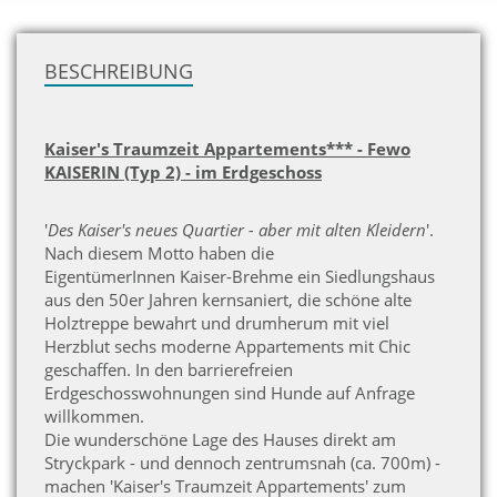
H
BESCHREIBUNG
Kaiser's Traumzeit Appartements*** - Fewo
KAISERIN (Typ 2) - im Erdgeschoss
'
Des Kaiser's neues Quartier - aber mit alten Kleidern
'.
Nach diesem Motto haben die
EigentümerInnen Kaiser-Brehme ein Siedlungshaus
aus den 50er Jahren kernsaniert, die schöne alte
Holztreppe bewahrt und drumherum mit viel
Herzblut sechs moderne Appartements mit Chic
geschaffen. In den barrierefreien
Erdgeschosswohnungen sind Hunde auf Anfrage
willkommen.
Die wunderschöne Lage des Hauses
direkt am
Stryckpark - und dennoch zentrumsnah (ca. 700m) -
machen 'Kaiser's Traumzeit Appartements' zum