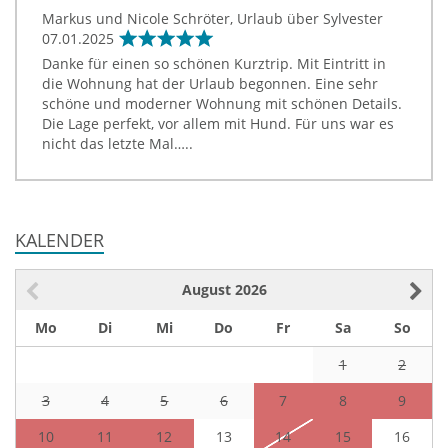
Markus und Nicole Schröter, Urlaub über Sylvester
07.01.2025
Danke für einen so schönen Kurztrip. Mit Eintritt in
die Wohnung hat der Urlaub begonnen. Eine sehr
schöne und moderner Wohnung mit schönen Details.
Die Lage perfekt, vor allem mit Hund. Für uns war es
nicht das letzte Mal…..
KALENDER
August
2026
Mo
Di
Mi
Do
Fr
Sa
So
1
2
3
4
5
6
7
8
9
10
11
12
13
14
15
16