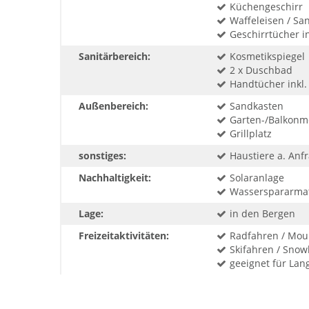
Küchengeschirr
Waffeleisen / Sa
Geschirrtücher in
Sanitärbereich:
Kosmetikspiegel
2 x Duschbad
Handtücher inkl.
Außenbereich:
Sandkasten
Garten-/Balkonmo
Grillplatz
sonstiges:
Haustiere a. Anf
Nachhaltigkeit:
Solaranlage
Wasserspararma
Lage:
in den Bergen
Freizeitaktivitäten:
Radfahren / Mou
Skifahren / Sno
geeignet für Lan