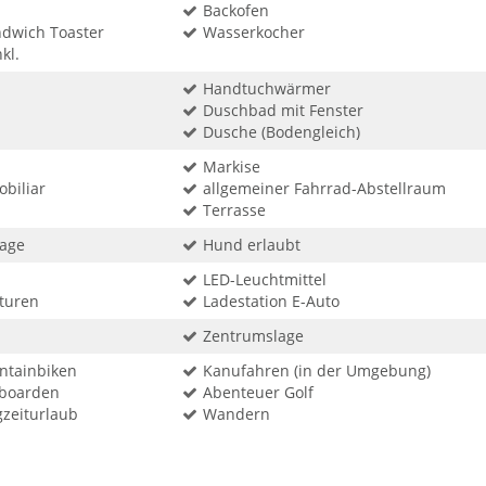
Backofen
ndwich Toaster
Wasserkocher
kl.
Handtuchwärmer
Duschbad mit Fenster
Dusche (Bodengleich)
Markise
biliar
allgemeiner Fahrrad-Abstellraum
Terrasse
rage
Hund erlaubt
LED-Leuchtmittel
turen
Ladestation E-Auto
Zentrumslage
ntainbiken
Kanufahren (in der Umgebung)
wboarden
Abenteuer Golf
gzeiturlaub
Wandern