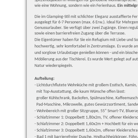
Spitzenobjekten in Willingen für gehobene Wohnansprüche. 
wie eine Wohnung, sondern wie ein Ferienhaus.
Ein mittel
Die im Glamping-Stil mit schlichter Eleganz ausstaffierte F
ausgelegt für 6-7 Personen (max. 6 Erw.). Ideal für Mehrge
Genussurlauber. Sie verfügt über zwei Zugänge. Einen reg
sowie einen barrierefreien Zugang über die Terrasse.
Die Eigentümer haben für Sie ein Refugium mit Liebe und So
hochwertig, sehr komfortabel in Zentrumslage. Es wurde an 
und sorglose Urlaubstage genießen können - und ein bissche
Möblierung aus der Tischlerei. Es wurde Wert gelegt auf aut
Natur wiederspiegeln.
Aufteilung:
- Lichtdurchflutete Wohnküche mit großem Esstisch, Kamin,
mit Top-Ausstattung, die kaum Wünsche offen lässt:
großer Kühlschrank,
Backofen, Spülmaschine, Kaffeemasch
Pad-Maschine, Mikrowelle, gutes Gewürzsortiment, Sandw
- Wohnbereich mit großer Sitzgruppe, 55“ Smart-TV,
Bluera
- Schlafzimmer 1: Doppelbett 1,80x2m, TV, offener
Kleiders
- Schlafzimmer 2: Doppelbett 1,60x2m + Hochbett für ein we
- Schlafzimmer 3: Doppelbett 1,60x2m, offener
Kleiderschr
- Bad 1 mit barrierefreier Dusche, Hndtuchheizkörper, Föhn