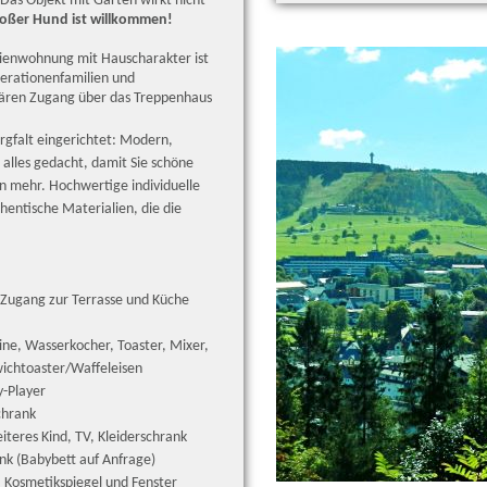
Das Objekt mit Garten wirkt nicht
großer Hund ist willkommen!
erienwohnung mit Hauscharakter ist
nerationenfamilien und
ulären Zugang über das Treppenhaus
rgfalt eingerichtet: Modern,
alles gedacht, damit Sie schöne
n mehr. Hochwertige individuelle
hentische Materialien, die die
 Zugang zur Terrasse und K
üche
ine,
Wasserkocher, Toaster, Mixer,
ichtoaster/Waffeleisen
y-Player
chrank
iteres Kind, TV,
Kleiderschrank
ank
(Babybett auf Anfrage)
, Kosmetikspiegel und Fenster