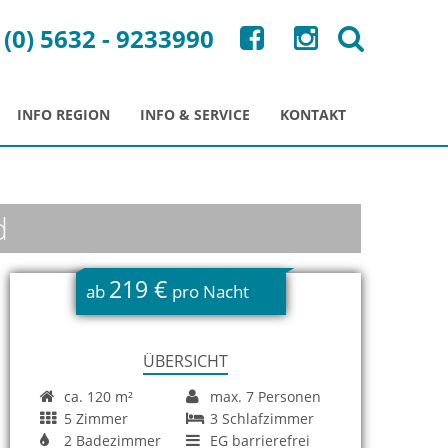
 (0) 5632 - 9233990
INFO REGION
INFO & SERVICE
KONTAKT
d
219 €
ab
pro Nacht
ÜBERSICHT
ca. 120 m²
max. 7 Personen
5 Zimmer
3 Schlafzimmer
2 Badezimmer
EG barrierefrei