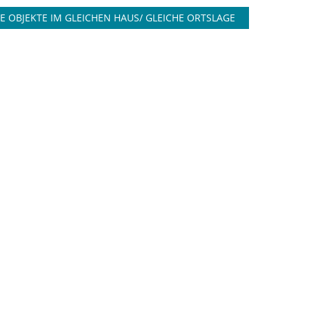
E OBJEKTE IM GLEICHEN HAUS/ GLEICHE ORTSLAGE