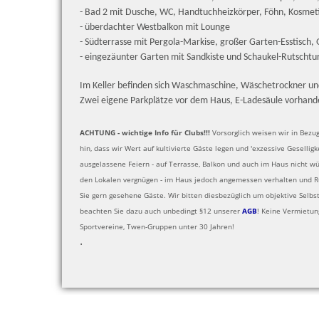
- Bad 2 mit Dusche, WC, Handtuchheizkörper, Föhn, Kosmeti
- überdachter Westbalkon mit Lounge
- Südterrasse mit Pergola-Markise, großer Garten-Ess
tisch, 
- eingezäunter Garten mit Sandkiste und Schaukel-Rutscht
Im Keller befinden sich Waschmaschine, Wäschetrockner un
Zwei
eigene Parkplätze vor dem Haus,
E-Ladesäule vorhand
ACHTUNG - wichtige Info für Clubs!!!
Vorsorglich weisen wir in Bezug
hin, dass wir Wert auf kultivierte Gäste legen und 'exzessive Geselligk
ausgelassene Feiern - auf Terrasse, Balkon und auch im Haus nicht wü
den Lokalen vergnügen - im Haus jedoch angemessen verhalten und R
Sie gern gesehene Gäste. Wir bitten diesbezüglich um objektive Selbst
beachten Sie dazu auch unbedingt §12 unserer
AGB
! Keine Vermietung
Sportvereine, Twen-Gruppen unter 30 Jahren!
.