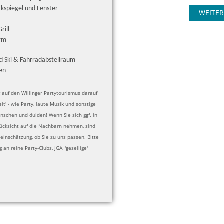
kspiegel und Fenster
WEITER
Grill
urm
d Ski & Fahrradabstellraum
en
 auf den Willinger Partytourismus darauf
eit' - wie Party, laute Musik und sonstige
nschen und dulden! Wenn Sie sich ggf. in
ücksicht auf die Nachbarn nehmen, sind
einschätzung, ob Sie zu uns passen. Bitte
 an reine Party-Clubs, JGA, 'gesellige'