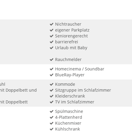
Nichtraucher
eigener Parkplatz
Seniorengerecht
barrierefrei
Urlaub mit Baby
Rauchmelder
Homecinema / Soundbar
BlueRay-Player
uhl
Kommode
mit Doppelbett und
Sitzgruppe im Schlafzimmer
Kleiderschrank
mit Doppelbett
TV im Schlafzimmer
Spülmaschine
4-Plattenherd
Küchenmixer
Kühlschrank