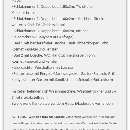
Player
- Schlafzimmer 1: Doppelbett 1,80x2m, TV, offener
Kleiderschrank
- Schlafzimmer 2: Doppelbett 1,60x2m + Hochbett für ein
weiteres Kind, TV,
Kleiderschrank
- Schlafzimmer 3: Doppelbett 1,60x2m, offener
Kleiderschrank
(Babybett auf Anfrage)
- Bad 1 mit barrierefreier Dusche, Hndtuchheizkörper, Föhn,
Kosmetikspiegel und Fenster
- Bad 2 mit Dusche, WC, Handtuchheizkörper, Föhn,
Kosmetikspiegel und Fenster
- überdachter Westbalkon mit Lounge
- Südterrasse mit Pergola-Markise, großer Garten-Ess
tisch, Grill
- eingezäunter Garten mit Sandkiste und Schaukel-Rutschturm
Im Keller befinden sich Waschmaschine, Wäschetrockner und Ski
& Fahrradabstellraum
Zwei
eigene Parkplätze vor dem Haus,
E-Ladesäule vorhanden
ACHTUNG - wichtige Info für Clubs!!!
Vorsorglich weisen wir in Bezug auf
den Willinger Partytourismus darauf hin, dass wir Wert auf kultivierte Gäste
legen und 'exzessive Geselligkeit' - wie Party, laute Musik und sonstige