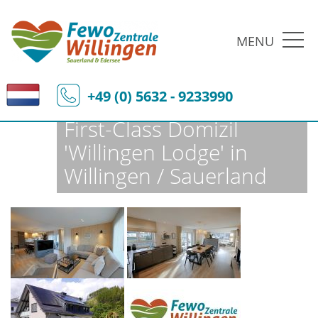
MENU
Fewo-Zentrale Willingen
Ferienobjekte
Fewo-Details
+49 (0) 5632 - 9233990
First-Class Domizil
'Willingen Lodge' in
Willingen / Sauerland