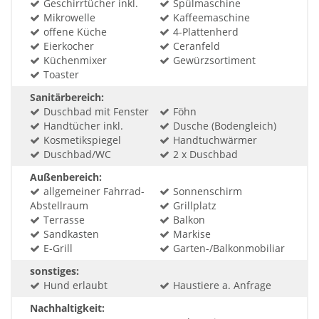
Geschirrtücher inkl.
Spülmaschine
Mikrowelle
Kaffeemaschine
offene Küche
4-Plattenherd
Eierkocher
Ceranfeld
Küchenmixer
Gewürzsortiment
Toaster
Sanitärbereich:
Duschbad mit Fenster
Föhn
Handtücher inkl.
Dusche (Bodengleich)
Kosmetikspiegel
Handtuchwärmer
Duschbad/WC
2 x Duschbad
Außenbereich:
allgemeiner Fahrrad-
Sonnenschirm
Abstellraum
Grillplatz
Terrasse
Balkon
Sandkasten
Markise
E-Grill
Garten-/Balkonmobiliar
sonstiges:
Hund erlaubt
Haustiere a. Anfrage
Nachhaltigkeit: