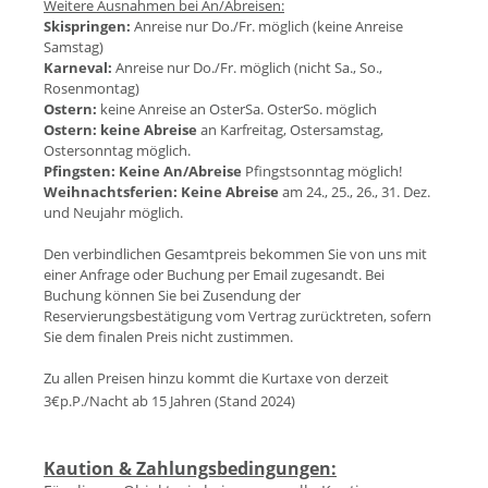
Weitere Ausnahmen bei An/Abreisen:
Skispringen:
Anreise nur Do./Fr. möglich (keine Anreise
Samstag)
Karneval:
Anreise nur Do./Fr. möglich (nicht Sa., So.,
Rosenmontag)
Ostern:
keine Anreise an OsterSa. OsterSo. möglich
Ostern:
keine Abreise
an Karfreitag, Ostersamstag,
Ostersonntag möglich.
Pfingsten:
Keine An/Abreise
Pfingstsonntag möglich!
Weihnachtsferien:
Keine Abreise
am 24., 25., 26., 31. Dez.
und Neujahr möglich.
Den verbindlichen Gesamtpreis bekommen Sie von uns mit
einer Anfrage oder Buchung per Email zugesandt. Bei
Buchung können Sie bei Zusendung der
Reservierungsbestätigung vom Vertrag zurücktreten, sofern
Sie dem finalen Preis nicht zustimmen.
Zu allen Preisen hinzu kommt die Kurtaxe von derzeit
3€p.P./Nacht ab 15 Jahren (Stand 202
4)
Kaution & Zahlungsbedingungen: