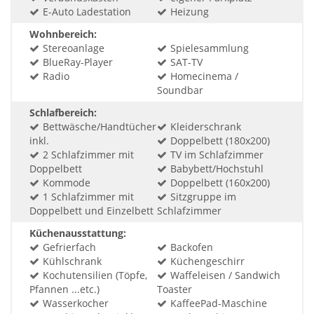
E-Auto Ladestation
Heizung
Wohnbereich:
Stereoanlage
Spielesammlung
BlueRay-Player
SAT-TV
Radio
Homecinema /
Soundbar
Schlafbereich:
Bettwäsche/Handtücher
Kleiderschrank
inkl.
Doppelbett (180x200)
2 Schlafzimmer mit
TV im Schlafzimmer
Doppelbett
Babybett/Hochstuhl
Kommode
Doppelbett (160x200)
1 Schlafzimmer mit
Sitzgruppe im
Doppelbett und Einzelbett
Schlafzimmer
Küchenausstattung:
Gefrierfach
Backofen
Kühlschrank
Küchengeschirr
Kochutensilien (Töpfe,
Waffeleisen / Sandwich
Pfannen ...etc.)
Toaster
Wasserkocher
KaffeePad-Maschine