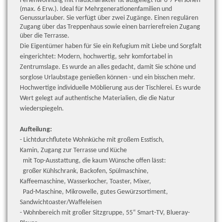
Ferienwohnung mit Hauscharakter ist ausgelegt für 6-7 Personen
(max. 6 Erw.). Ideal für Mehrgenerationenfamilien und
Genussurlauber. Sie verfügt über zwei Zugänge. Einen regulären
Zugang über das Treppenhaus sowie einen barrierefreien Zugang
über die Terrasse.
Die Eigentümer haben für Sie ein Refugium mit Liebe und Sorgfalt
eingerichtet: Modern, hochwertig, sehr komfortabel in
Zentrumslage. Es wurde an alles gedacht, damit Sie schöne und
sorglose Urlaubstage genießen können - und ein bisschen mehr.
Hochwertige individuelle Möblierung aus der Tischlerei. Es wurde
Wert gelegt auf authentische Materialien, die die Natur
wiederspiegeln.
Aufteilung:
- Lichtdurchflutete Wohnküche mit großem Esstisch,
Kamin, Zugang zur Terrasse und K
üche
mit Top-Ausstattung, die kaum Wünsche offen lässt:
großer Kühlschrank,
Backofen, Spülmaschine,
Kaffeemaschine,
Wasserkocher, Toaster, Mixer,
Pad-Maschine, Mikrowelle, gutes Gewürzsortiment,
Sandwichtoaster/Waffeleisen
- Wohnbereich mit großer Sitzgruppe, 55“ Smart-TV,
Blueray-