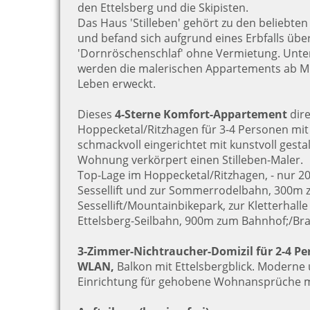
den Ettelsberg und die Skipisten.
Das Haus 'Stilleben' gehört zu den beliebten 
und befand sich aufgrund eines Erbfalls über
'Dornröschenschlaf' ohne Vermietung. Unt
werden die malerischen Appartements ab Mi
Leben erweckt.
Dieses
4-Sterne Komfort-Appartement
dir
Hoppecketal/Ritzhagen für 3-4 Personen mit
schmackvoll eingerichtet mit kunstvoll gest
Wohnung verkörpert einen Stilleben-Maler.
Top-Lage im Hoppecketal/Ritzhagen, - nur 2
Sessellift und zur Sommerrodelbahn, 300m 
Sessellift/Mountainbikepark, zur Kletterhal
Ettelsberg-Seilbahn, 900m zum Bahnhof;/B
3-Zimmer-Nichtraucher-Domizil für 2-4 Pe
WLAN,
Balkon mit Ettelsbergblick. Moderne
Einrichtung für gehobene Wohnansprüche mi