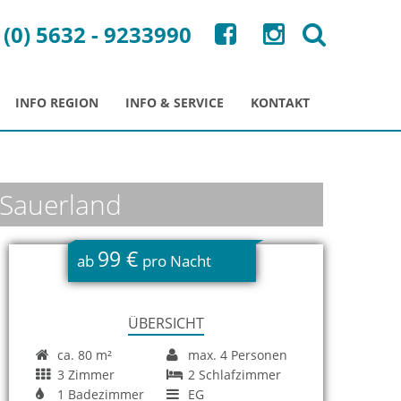
 (0) 5632 - 9233990
INFO REGION
INFO & SERVICE
KONTAKT
 Sauerland
99 €
ab
pro Nacht
ÜBERSICHT
ca. 80 m²
max. 4 Personen
3 Zimmer
2 Schlafzimmer
1 Badezimmer
EG