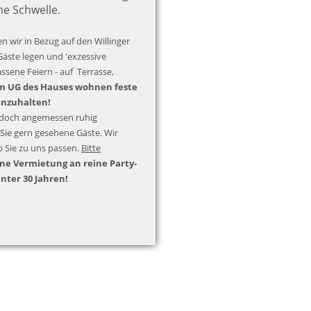
he Schwelle.
n wir in Bezug auf den Willinger
Gäste legen und 'exzessive
assene Feiern - auf Terrasse,
m UG des Hauses wohnen feste
inzuhalten!
jedoch angemessen ruhig
Sie gern gesehene Gäste. Wir
b Sie zu uns passen.
Bitte
ne Vermietung an reine Party-
unter 30 Jahren!