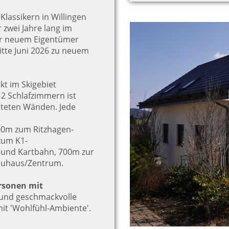
Klassikern in Willingen
 zwei Jahre lang im
er neuem Eigentümer
tte Juni 2026 zu neuem
ekt im Skigebiet
 2 Schlafzimmern ist
alteten Wänden. Jede
00m zum Ritzhagen-
zum K1-
le und Kartbahn, 700m zur
rauhaus/Zentrum.
rsonen mit
 und geschmackvolle
t 'Wohlfühl-Ambiente'.