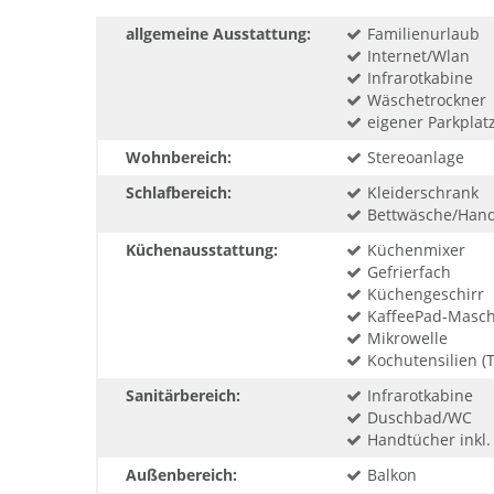
allgemeine Ausstattung:
Familienurlaub
Internet/Wlan
Infrarotkabine
Wäschetrockner
eigener Parkplat
Wohnbereich:
Stereoanlage
Schlafbereich:
Kleiderschrank
Bettwäsche/Handt
Küchenausstattung:
Küchenmixer
Gefrierfach
Küchengeschirr
KaffeePad-Masch
Mikrowelle
Kochutensilien (T
Sanitärbereich:
Infrarotkabine
Duschbad/WC
Handtücher inkl.
Außenbereich:
Balkon