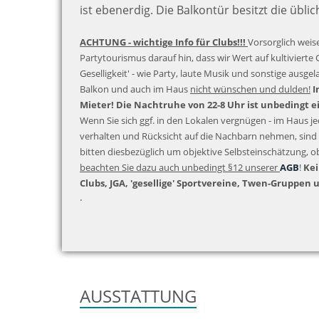
ist ebenerdig. Die Balkontür besitzt die üblic
ACHTUNG - wichtige Info für Clubs!!!
Vorsorglich weise
Partytourismus darauf hin, dass wir Wert auf kultivierte 
Geselligkeit' - wie Party, laute Musik und sonstige ausgel
Balkon und auch im Haus
nicht wünschen und dulden!
I
Mieter! Die Nachtruhe von 22-8 Uhr ist unbedingt e
Wenn Sie sich ggf. in den Lokalen vergnügen - im Haus 
verhalten und Rücksicht auf die Nachbarn nehmen, sind 
bitten diesbezüglich um objektive Selbsteinschätzung, o
beachten Sie dazu auch unbedingt §12 unserer
AGB
!
Kei
Clubs, JGA, 'gesellige' Sportvereine, Twen-Gruppen 
.
AUSSTATTUNG