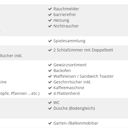
Rauchmelder
barrierefrei
Heizung
Nichtraucher
z
Spielesammlung
2 Schlafzimmer mit Doppelbett
ücher inkl.
Gewürzsortiment
Backofen
Waffeleisen / Sandwich Toaster
ine
Geschirrtücher inkl.
Kaffeemaschine
öpfe, Pfannen ...etc.)
4-Plattenherd
WC
Dusche (Bodengleich)
Garten-/Balkonmobiliar