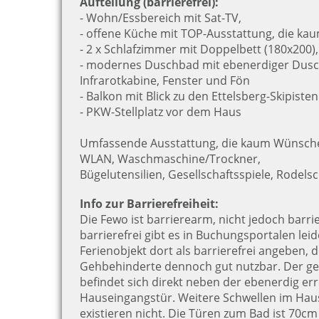
Aufteilung (barrierefrei):
- Wohn/Essbereich mit Sat-TV,
- offene Küche mit TOP-Ausstattung, die ka
- 2 x Schlafzimmer mit Doppelbett (180x200)
- modernes Duschbad mit ebenerdiger Dusc
Infrarotkabine, Fenster und Fön
- Balkon mit Blick zu den Ettelsberg-Skipiste
- PKW-Stellplatz vor dem Haus
Umfassende Ausstattung, die kaum Wünsche 
WLAN, Waschmaschine/Trockner,
Bügelutensilien, Gesellschaftsspiele, Rodelsc
Info zur Barrierefreiheit:
Die Fewo ist barrierearm, nicht jedoch barrie
barrierefrei gibt es in Buchungsportalen leid
Ferienobjekt dort als barrierefrei angeben, de
Gehbehinderte dennoch gut nutzbar. Der gep
befindet sich direkt neben der ebenerdig er
Hauseingangstür. Weitere Schwellen im Hau
existieren nicht. Die Türen zum Bad ist 70cm