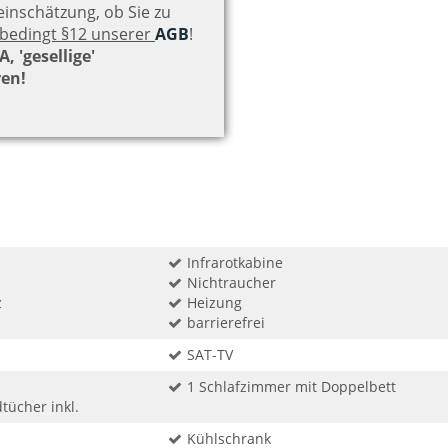
einschätzung, ob Sie zu
nbedingt §12 unserer
AGB
!
, 'gesellige'
ren!
Infrarotkabine
Nichtraucher
z
Heizung
barrierefrei
SAT-TV
1 Schlafzimmer mit Doppelbett
ücher inkl.
Kühlschrank