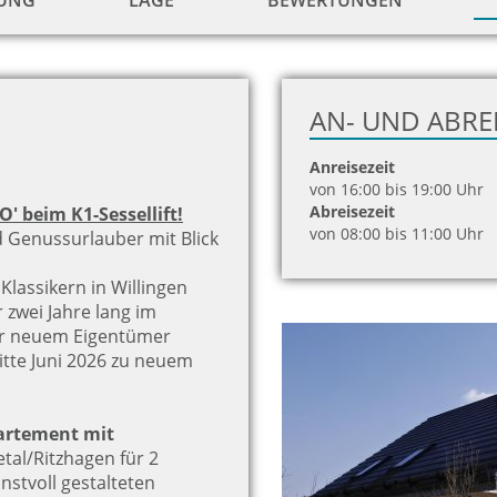
TUNG
LAGE
BEWERTUNGEN
AN- UND ABRE
Anreisezeit
von 16:00 bis 19:00 Uhr
Abreisezeit
' beim K1-Sessellift!
von 08:00 bis 11:00 Uhr
nd Genussurlauber mit Blick
Klassikern in Willingen
 zwei Jahre lang im
er neuem Eigentümer
tte Juni 2026 zu neuem
artement mit
tal/Ritzhagen für 2
nstvoll gestalteten