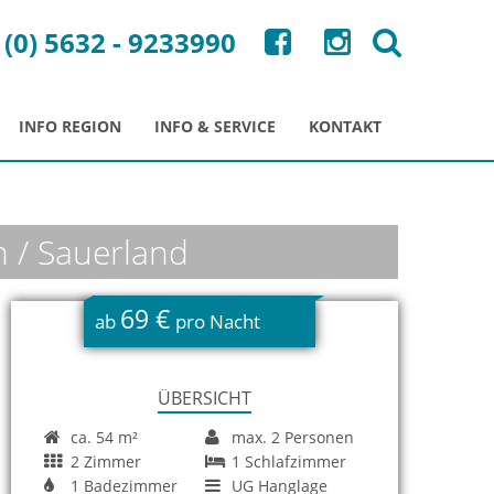
 (0) 5632 - 9233990
INFO REGION
INFO & SERVICE
KONTAKT
n / Sauerland
69 €
ab
pro Nacht
ÜBERSICHT
ca. 54 m²
max. 2 Personen
2 Zimmer
1 Schlafzimmer
1 Badezimmer
UG Hanglage