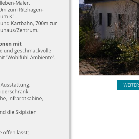
lleben-Maler.
00m zum Ritzhagen-
zum K1-
le und Kartbahn, 700m zur
rauhaus/Zentrum.
sonen mit
ne und geschmackvolle
t 'Wohlfühl-Ambiente'.
 Ausstattung.
WEITER
eiderschrank
e, Infrarotkabine,
und die Skipisten
offen lässt;