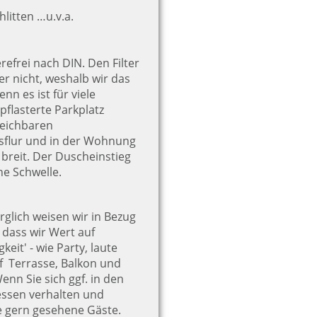
hlitten …u.v.a.
refrei nach DIN. Den Filter
er nicht, weshalb wir das
nn es ist für viele
flasterte Parkplatz
reichbaren
sflur und in der Wohnung
 breit. Der Duscheinstieg
he Schwelle.
rglich weisen wir in Bezug
 dass wir Wert auf
keit' - wie Party, laute
f Terrasse, Balkon und
enn Sie sich ggf. in den
ssen verhalten und
e gern gesehene Gäste.