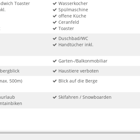
ndwich Toaster
Wasserkocher
kl.
Spülmaschine
offene Küche
Ceranfeld
t
Toaster
Duschbad/WC
Handtücher inkl.
Garten-/Balkonmobiliar
sbergblick
Haustiere verboten
max. 500m)
Blick auf die Berge
enurlaub
Skifahren / Snowboarden
ntainbiken