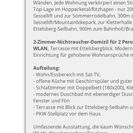
Wänden. Jede Wohnung verkörpert einen Sti
Top-Lage im Hoppecketal/Ritzhagen - nur 2
Sessellift und zur Sommerrodelbahn, 300m 
Sessellift/Mountainbikepark, zur Kletterhal
Ettelsberg-Seilbahn, 900m zum Bahnhof;/B
2-Zimmer-Nichtraucher-Domizil für 2 Per
WLAN,
Terrasse mit Ettelsbergblick. Moder
Einrichtung für gehobene Wohnansprüche mi
Aufteilung:
- Wohn/Essbereich mit Sat-TV,
- offene Küche mit Geschirrspüler und guter
- Schlafzimmer mit Doppelbett (180x200), Kl
- modernes Duschbad mit ebenerdiger Dusch
Fenster und Fön
- Terrasse mit Blick zur Ettelsberg-Seilbahn 
- PKW-Stellplatz vor dem Haus
Umfassende Ausstattung, die kaum Wünsche 