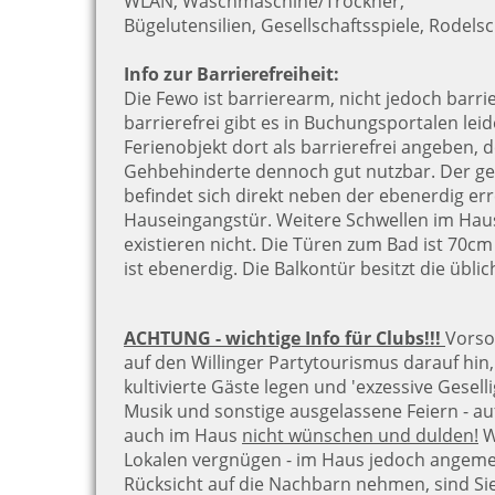
WLAN, Waschmaschine/Trockner,
Bügelutensilien, Gesellschaftsspiele, Rodelsc
Info zur Barrierefreiheit:
Die Fewo ist barrierearm, nicht jedoch barrie
barrierefrei gibt es in Buchungsportalen leid
Ferienobjekt dort als barrierefrei angeben, de
Gehbehinderte dennoch gut nutzbar. Der gep
befindet sich direkt neben der ebenerdig er
Hauseingangstür. Weitere Schwellen im Hau
existieren nicht. Die Türen zum Bad ist 70cm
ist ebenerdig. Die Balkontür besitzt die üblic
ACHTUNG - wichtige Info für Clubs!!!
Vorso
auf den Willinger Partytourismus darauf hin,
kultivierte Gäste legen und 'exzessive Gesellig
Musik und sonstige ausgelassene Feiern - au
auch im Haus
nicht wünschen und dulden!
W
Lokalen vergnügen - im Haus jedoch angeme
Rücksicht auf die Nachbarn nehmen, sind Si