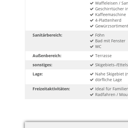
Waffeleisen / Sa
Geschirrtücher in
Kaffeemaschine
4-Plattenherd
Gewürzsortimen
Sanitärbereich:
Föhn
Bad mit Fenster
WC
Außenbereich:
Terrasse
sonstiges:
Skigebiets-/Ettel
Lage:
Nahe Skigebiet (
dörfliche Lage
Freizeitaktivitäten:
Ideal für Famili
Radfahren / Mou