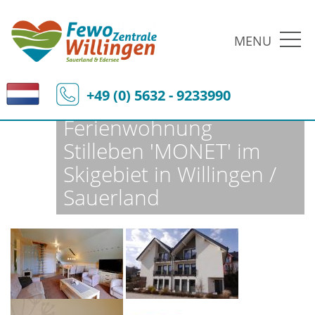
MENU
Fewo-Zentrale Willingen
Ferienobjekte
Fewo-Details
+49 (0) 5632 - 9233990
Ferienwohnung
Stilleben 'MONET' im
Skigebiet in Willingen /
Sauerland