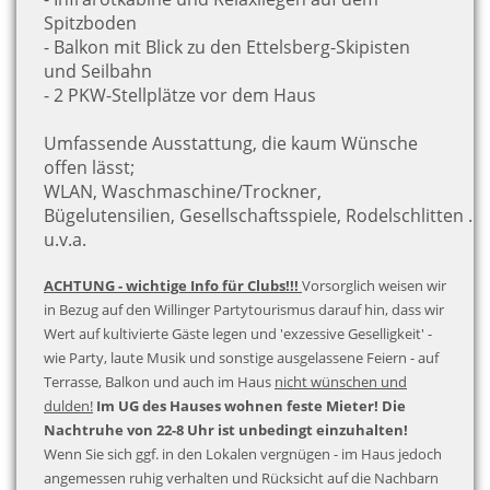
Spitzboden
- Balkon mit Blick zu den Ettelsberg-Skipisten
und Seilbahn
- 2 PKW-Stellplätze vor dem Haus
Umfassende Ausstattung, die kaum Wünsche
offen lässt;
WLAN, Waschmaschine/Trockner,
Bügelutensilien, Gesellschaftsspiele, Rodelschlitten …
u.v.a.
ACHTUNG - wichtige Info für Clubs!!!
Vorsorglich weisen wir
in Bezug auf den Willinger Partytourismus darauf hin, dass wir
Wert auf kultivierte Gäste legen und 'exzessive Geselligkeit' -
wie Party, laute Musik und sonstige ausgelassene Feiern - auf
Terrasse, Balkon und auch im Haus
nicht wünschen und
dulden!
Im UG des Hauses wohnen feste Mieter! Die
Nachtruhe von 22-8 Uhr ist unbedingt einzuhalten!
Wenn Sie sich ggf. in den Lokalen vergnügen - im Haus jedoch
angemessen ruhig verhalten und Rücksicht auf die Nachbarn