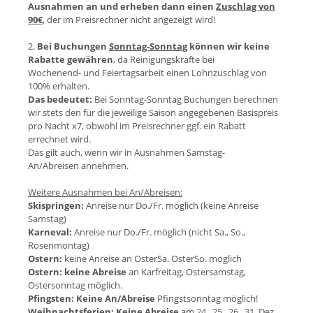
Ausnahmen an und erheben dann einen
Zuschlag von
90€
, der im Preisrechner nicht angezeigt wird!
2.
Bei Buchungen
Sonntag-Sonntag
können wir keine
Rabatte gewähren
, da Reinigungskräfte bei
Wochenend- und Feiertagsarbeit einen Lohnzuschlag von
100% erhalten.
Das bedeutet:
Bei Sonntag-Sonntag Buchungen berechnen
wir stets den für die jeweilige Saison angegebenen Basispreis
pro Nacht x7, obwohl im Preisrechner ggf. ein Rabatt
errechnet wird.
Das gilt auch, wenn wir in Ausnahmen Samstag-
An/Abreisen annehmen.
Weitere Ausnahmen bei An/Abreisen:
Skispringen:
Anreise nur Do./Fr. möglich (keine Anreise
Samstag)
Karneval:
Anreise nur Do./Fr. möglich (nicht Sa., So.,
Rosenmontag)
Ostern:
keine Anreise an OsterSa. OsterSo. möglich
Ostern:
keine Abreise
an Karfreitag, Ostersamstag,
Ostersonntag möglich.
Pfingsten:
Keine An/Abreise
Pfingstsonntag möglich!
Weihnachtsferien:
Keine Abreise
am 24., 25., 26., 31. Dez.