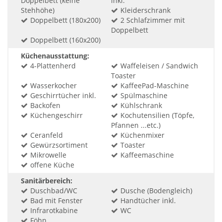
Doppelbett (keine
inkl.
Stehhöhe)
Kleiderschrank
Doppelbett (180x200)
2 Schlafzimmer mit
Doppelbett
Doppelbett (160x200)
Küchenausstattung:
4-Plattenherd
Waffeleisen / Sandwich
Toaster
Wasserkocher
KaffeePad-Maschine
Geschirrtücher inkl.
Spülmaschine
Backofen
Kühlschrank
Küchengeschirr
Kochutensilien (Töpfe,
Pfannen ...etc.)
Ceranfeld
Küchenmixer
Gewürzsortiment
Toaster
Mikrowelle
Kaffeemaschine
offene Küche
Sanitärbereich:
Duschbad/WC
Dusche (Bodengleich)
Bad mit Fenster
Handtücher inkl.
Infrarotkabine
WC
Föhn