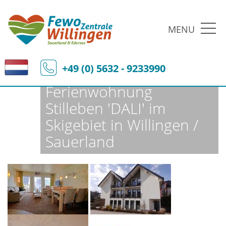
MENU
Fewo-Zentrale Willingen
Ferienobjekte
Fewo-Details
+49 (0) 5632 - 9233990
Ferienwohnung
Stilleben 'DALI' im
Skigebiet in Willingen /
Sauerland