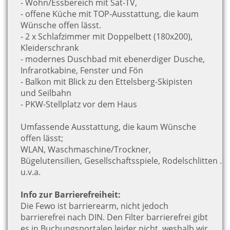
- Wohn/Essbereich mit Sat-TV,
- offene Küche mit TOP-Ausstattung, die kaum
Wünsche offen lässt.
- 2 x Schlafzimmer mit Doppelbett (180x200),
Kleiderschrank
- modernes Duschbad mit ebenerdiger Dusche,
Infrarotkabine, Fenster und Fön
- Balkon mit Blick zu den Ettelsberg-Skipisten
und Seilbahn
- PKW-Stellplatz vor dem Haus
Umfassende Ausstattung, die kaum Wünsche
offen lässt;
WLAN, Waschmaschine/Trockner,
Bügelutensilien, Gesellschaftsspiele, Rodelschlitten …
u.v.a.
Info zur Barrierefreiheit:
Die Fewo ist barrierearm, nicht jedoch
barrierefrei nach DIN. Den Filter barrierefrei gibt
es in Buchungsportalen leider nicht, weshalb wir