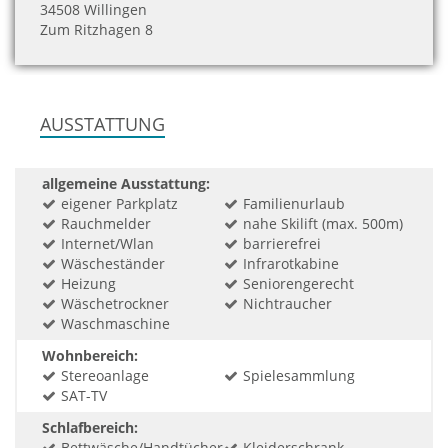
34508 Willingen
Zum Ritzhagen 8
AUSSTATTUNG
allgemeine Ausstattung:
eigener Parkplatz
Familienurlaub
Rauchmelder
nahe Skilift (max. 500m)
Internet/Wlan
barrierefrei
Wäscheständer
Infrarotkabine
Heizung
Seniorengerecht
Wäschetrockner
Nichtraucher
Waschmaschine
Wohnbereich:
Stereoanlage
Spielesammlung
SAT-TV
Schlafbereich:
Bettwäsche/Handtücher
Kleiderschrank