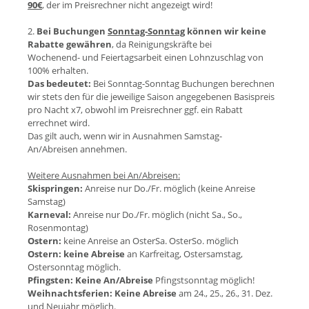
90€
, der im Preisrechner nicht angezeigt wird!
2.
Bei Buchungen
Sonntag-Sonntag
können wir keine
Rabatte gewähren
, da Reinigungskräfte bei
Wochenend- und Feiertagsarbeit einen Lohnzuschlag von
100% erhalten.
Das bedeutet:
Bei Sonntag-Sonntag Buchungen berechnen
wir stets den für die jeweilige Saison angegebenen Basispreis
pro Nacht x7, obwohl im Preisrechner ggf. ein Rabatt
errechnet wird.
Das gilt auch, wenn wir in Ausnahmen Samstag-
An/Abreisen annehmen.
Weitere Ausnahmen bei An/Abreisen:
Skispringen:
Anreise nur Do./Fr. möglich (keine Anreise
Samstag)
Karneval:
Anreise nur Do./Fr. möglich (nicht Sa., So.,
Rosenmontag)
Ostern:
keine Anreise an OsterSa. OsterSo. möglich
Ostern:
keine Abreise
an Karfreitag, Ostersamstag,
Ostersonntag möglich.
Pfingsten:
Keine An/Abreise
Pfingstsonntag möglich!
Weihnachtsferien:
Keine Abreise
am 24., 25., 26., 31. Dez.
und Neujahr möglich.