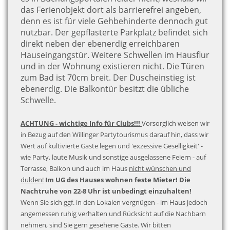
das Ferienobjekt dort als barrierefrei angeben,
denn es ist für viele Gehbehinderte dennoch gut
nutzbar. Der gepflasterte Parkplatz befindet sich
direkt neben der ebenerdig erreichbaren
Hauseingangstür. Weitere Schwellen im Hausflur
und in der Wohnung existieren nicht. Die Türen
zum Bad ist 70cm breit. Der Duscheinstieg ist
ebenerdig. Die Balkontür besitzt die übliche
Schwelle.
ACHTUNG - wichtige Info für Clubs!!!
Vorsorglich weisen wir
in Bezug auf den Willinger Partytourismus darauf hin, dass wir
Wert auf kultivierte Gäste legen und 'exzessive Geselligkeit' -
wie Party, laute Musik und sonstige ausgelassene Feiern - auf
Terrasse, Balkon und auch im Haus
nicht wünschen und
dulden!
Im UG des Hauses wohnen feste Mieter! Die
Nachtruhe von 22-8 Uhr ist unbedingt einzuhalten!
Wenn Sie sich ggf. in den Lokalen vergnügen - im Haus jedoch
angemessen ruhig verhalten und Rücksicht auf die Nachbarn
nehmen, sind Sie gern gesehene Gäste. Wir bitten