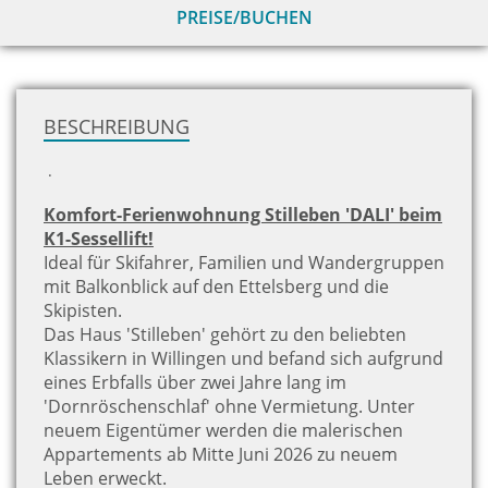
PREISE/BUCHEN
zu
H
BESCHREIBUNG
.
Komfort-Ferienwohnung Stilleben 'DALI' beim
K1-Sessellift!
Ideal für Skifahrer, Familien und Wandergruppen
mit Balkonblick auf den Ettelsberg und die
Skipisten.
Das Haus 'Stilleben' gehört zu den beliebten
Klassikern in Willingen und befand sich aufgrund
eines Erbfalls über zwei Jahre lang im
'Dornröschenschlaf' ohne Vermietung. Unter
neuem Eigentümer werden die malerischen
Appartements ab Mitte Juni 2026 zu neuem
Leben erweckt.