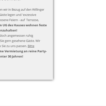
n wir in Bezug auf den Willinger
Gäste legen und 'exzessive
assene Feiern - auf Terrasse,
m UG des Hauses wohnen feste
inzuhalten!
jedoch angemessen ruhig
Sie gern gesehene Gäste. Wir
b Sie zu uns passen.
Bitte
ne Vermietung an reine Party-
unter 30 Jahren!