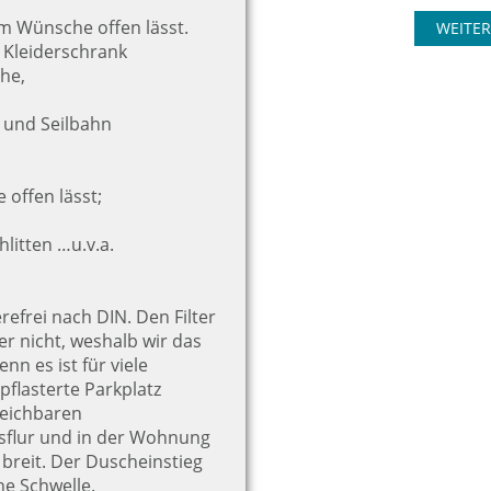
um Wünsche offen lässt.
WEITER
, Kleiderschrank
he,
n und Seilbahn
offen lässt;
hlitten …u.v.a.
refrei nach DIN. Den Filter
er nicht, weshalb wir das
nn es ist für viele
flasterte Parkplatz
reichbaren
sflur und in der Wohnung
 breit. Der Duscheinstieg
he Schwelle.