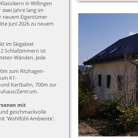
Klassikern in Willingen
 zwei Jahre lang im
er neuem Eigentümer
tte Juni 2026 zu neuem
ekt im Skigebiet
 2 Schlafzimmern ist
alteten Wänden. Jede
00m zum Ritzhagen-
zum K1-
le und Kartbahn, 700m zur
rauhaus/Zentrum.
rsonen mit
 und geschmackvolle
t 'Wohlfühl-Ambiente'.