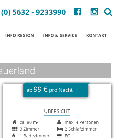
 (0) 5632 - 9233990
INFO REGION
INFO & SERVICE
KONTAKT
Sauerland
99 €
ab
pro Nacht
ÜBERSICHT
ca. 80 m²
max. 4 Personen
3 Zimmer
2 Schlafzimmer
1 Badezimmer
EG