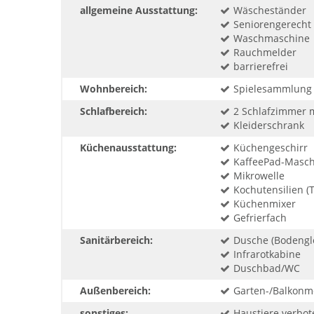
allgemeine Ausstattung:
Wäscheständer
Seniorengerecht
Waschmaschine
Rauchmelder
barrierefrei
Wohnbereich:
Spielesammlung
Schlafbereich:
2 Schlafzimmer 
Kleiderschrank
Küchenausstattung:
Küchengeschirr
KaffeePad-Masch
Mikrowelle
Kochutensilien (T
Küchenmixer
Gefrierfach
Sanitärbereich:
Dusche (Bodengl
Infrarotkabine
Duschbad/WC
Außenbereich:
Garten-/Balkonmo
sonstiges:
Haustiere verbot