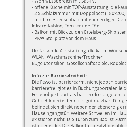
- Wohn/Essbereich mit Sat-TV,
- offene Küche mit TOP-Ausstattung, die ka
- 2 x Schlafzimmer mit Doppelbett (180x200)
- modernes Duschbad mit ebenerdiger Dusc
Infrarotkabine, Fenster und Fön
- Balkon mit Blick zu den Ettelsberg-Skipiste
- PKW-Stellplatz vor dem Haus
Umfassende Ausstattung, die kaum Wünsche 
WLAN, Waschmaschine/Trockner,
Bügelutensilien, Gesellschaftsspiele, Rodelsc
Info zur Barrierefreiheit:
Die Fewo ist barrierearm, nicht jedoch barrie
barrierefrei gibt es in Buchungsportalen leid
Ferienobjekt dort als barrierefrei angeben, de
Gehbehinderte dennoch gut nutzbar. Der gep
befindet sich direkt neben der ebenerdig er
Hauseingangstür. Weitere Schwellen im Hau
existieren nicht. Die Türen zum Bad ist 70cm
ist ebenerdig. Die Balkontür besitzt die üblic