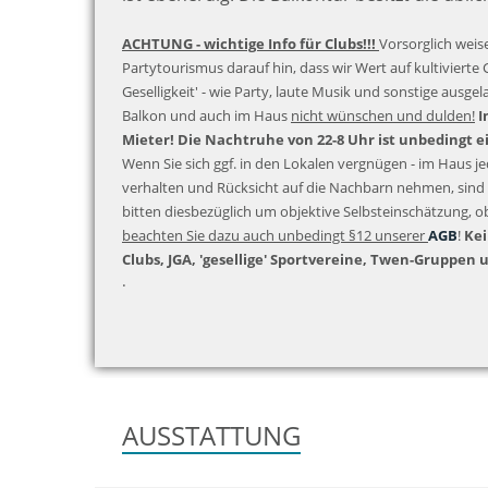
ACHTUNG - wichtige Info für Clubs!!!
Vorsorglich weise
Partytourismus darauf hin, dass wir Wert auf kultivierte 
Geselligkeit' - wie Party, laute Musik und sonstige ausgel
Balkon und auch im Haus
nicht wünschen und dulden!
I
Mieter! Die Nachtruhe von 22-8 Uhr ist unbedingt e
Wenn Sie sich ggf. in den Lokalen vergnügen - im Haus 
verhalten und Rücksicht auf die Nachbarn nehmen, sind 
bitten diesbezüglich um objektive Selbsteinschätzung, o
beachten Sie dazu auch unbedingt §12 unserer
AGB
!
Kei
Clubs, JGA, 'gesellige' Sportvereine, Twen-Gruppen 
.
AUSSTATTUNG