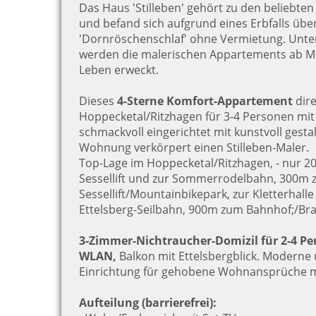
Das Haus 'Stilleben' gehört zu den beliebten 
und befand sich aufgrund eines Erbfalls über
'Dornröschenschlaf' ohne Vermietung. Unt
werden die malerischen Appartements ab Mi
Leben erweckt.
Dieses
4-Sterne Komfort-Appartement
dir
Hoppecketal/Ritzhagen für 3-4 Personen mit
schmackvoll eingerichtet mit kunstvoll gest
Wohnung verkörpert einen Stilleben-Maler.
Top-Lage im Hoppecketal/Ritzhagen, - nur 2
Sessellift und zur Sommerrodelbahn, 300m 
Sessellift/Mountainbikepark, zur Kletterhal
Ettelsberg-Seilbahn, 900m zum Bahnhof;/B
3-Zimmer-Nichtraucher-Domizil für 2-4 Pe
WLAN,
Balkon mit Ettelsbergblick. Moderne
Einrichtung für gehobene Wohnansprüche mi
Aufteilung (barrierefrei):