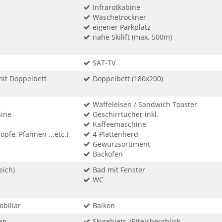
Infrarotkabine
Wäschetrockner
eigener Parkplatz
nahe Skilift (max. 500m)
SAT-TV
mit Doppelbett
Doppelbett (180x200)
Waffeleisen / Sandwich Toaster
ine
Geschirrtücher inkl.
Kaffeemaschine
öpfe, Pfannen ...etc.)
4-Plattenherd
Gewürzsortiment
Backofen
eich)
Bad mit Fenster
WC
biliar
Balkon
en
Skigebiets-/Ettelsbergblick