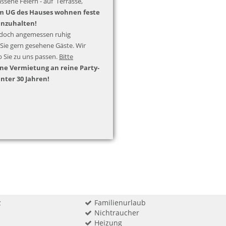
assene Feiern - auf Terrasse,
m UG des Hauses wohnen feste
inzuhalten!
jedoch angemessen ruhig
Sie gern gesehene Gäste. Wir
b Sie zu uns passen.
Bitte
ne Vermietung an reine Party-
unter 30 Jahren!
z
Familienurlaub
Nichtraucher
Heizung