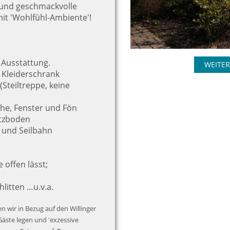
 und geschmackvolle
t 'Wohlfühl-Ambiente'!
 Ausstattung.
WEITER
, Kleiderschrank
Steiltreppe, keine
he, Fenster und Fön
itzboden
n und Seilbahn
offen lässt;
hlitten …u.v.a.
n wir in Bezug auf den Willinger
Gäste legen und 'exzessive