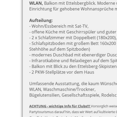
WLAN,
Balkon mit Ettelsbergblick. Moderne
Einrichtung für gehobene Wohnansprüche mi
Aufteilung:
- Wohn/Essbereich mit Sat-TV,
- offene Küche mit Geschirrspüler und guter
- 2 x Schlafzimmer mit Doppelbett (180x200)
- Schlafspitzboden mit großem Bett 160x200 (
Stehhöhe auf dem Spitzboden)
- modernes Duschbad mit ebenerdiger Dusc
- Infrarotkabine und Relaxliegen auf dem Sp
- Balkon mit Blick zu den Ettelsberg-Skipiste
- 2 PKW-Stellplätze vor dem Haus
Umfassende Ausstattung, die kaum Wünsche 
WLAN, Waschmaschine/Trockner,
Bügelutensilien, Gesellschaftsspiele, Rodelsc
ACHTUNG - wichtige Info für Clubs!!!
Vorsorglich weise
Partytourismus darauf hin, dass wir Wert auf kultivierte 