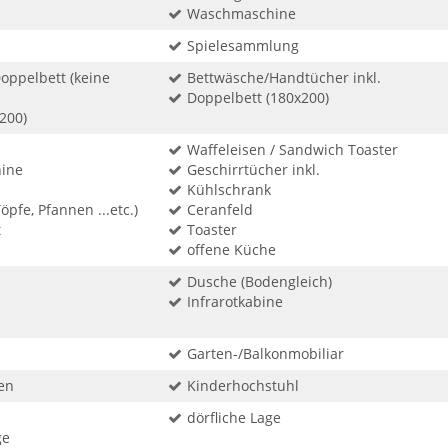
Waschmaschine
Spielesammlung
oppelbett (keine
Bettwäsche/Handtücher inkl.
Doppelbett (180x200)
200)
Waffeleisen / Sandwich Toaster
ine
Geschirrtücher inkl.
Kühlschrank
öpfe, Pfannen ...etc.)
Ceranfeld
t
Toaster
offene Küche
Dusche (Bodengleich)
Infrarotkabine
Garten-/Balkonmobiliar
en
Kinderhochstuhl
dörfliche Lage
ge