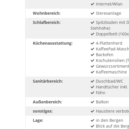
Internet/Wlan
Wohnbereich:
Stereoanlage
Schlafbereich:
Spitzboden mit D
Stehhöhe)
Doppelbett (160x
Küchenausstattung:
4-Plattenherd
KaffeePad-Masch
Backofen
Kochutensilien (T
Gewürzsortimen
Kaffeemaschine
Sanitärbereich:
Duschbad/WC
Handtücher inkl.
Föhn
Außenbereich:
Balkon
sonstiges:
Haustiere verbot
Lage:
in den Bergen
Blick auf die Ber