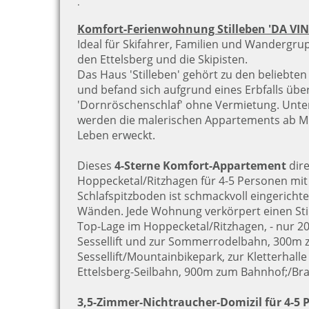
.
Komfort-Ferienwohnung Stilleben 'DA VINCI
Ideal für Skifahrer, Familien und Wandergru
den Ettelsberg und die Skipisten.
Das Haus 'Stilleben' gehört zu den beliebten 
und befand sich aufgrund eines Erbfalls über
'Dornröschenschlaf' ohne Vermietung. Unt
werden die malerischen Appartements ab Mi
Leben erweckt.
Dieses
4-Sterne Komfort-Appartement
dir
Hoppecketal/Ritzhagen für 4-5 Personen mit
Schlafspitzboden ist schmackvoll eingerichte
Wänden. Jede Wohnung verkörpert einen Sti
Top-Lage im Hoppecketal/Ritzhagen, - nur 2
Sessellift und zur Sommerrodelbahn, 300m 
Sessellift/Mountainbikepark, zur Kletterhal
Ettelsberg-Seilbahn, 900m zum Bahnhof;/B
3,5-Zimmer-Nichtraucher-Domizil für 4-5 