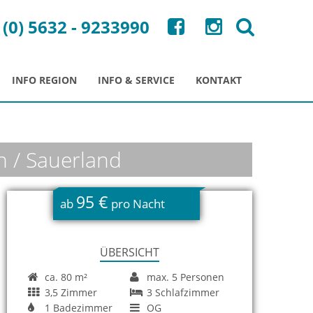
 (0) 5632 - 9233990
INFO REGION
INFO & SERVICE
KONTAKT
n / Sauerland
95 €
ab
pro Nacht
ÜBERSICHT
ca. 80 m²
max. 5 Personen
3,5 Zimmer
3 Schlafzimmer
1 Badezimmer
OG