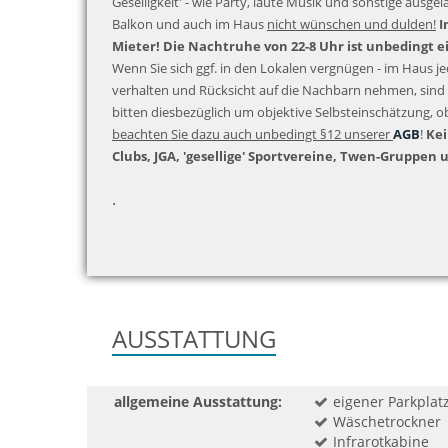
Geselligkeit' - wie Party, laute Musik und sonstige ausgel
Balkon und auch im Haus
nicht wünschen und dulden!
I
Mieter! Die Nachtruhe von 22-8 Uhr ist unbedingt e
Wenn Sie sich ggf. in den Lokalen vergnügen - im Haus 
verhalten und Rücksicht auf die Nachbarn nehmen, sind 
bitten diesbezüglich um objektive Selbsteinschätzung, o
beachten Sie dazu auch unbedingt §12 unserer
AGB
!
Kei
Clubs, JGA, 'gesellige' Sportvereine, Twen-Gruppen 
.
AUSSTATTUNG
allgemeine Ausstattung:
eigener Parkplat
Wäschetrockner
Infrarotkabine