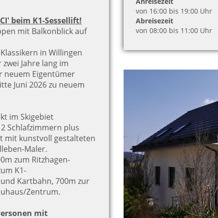
Anreisezeit
von 16:00 bis 19:00 Uhr
' beim K1-Sessellift!
Abreisezeit
ppen mit Balkonblick auf
von 08:00 bis 11:00 Uhr
Klassikern in Willingen
 zwei Jahre lang im
er neuem Eigentümer
tte Juni 2026 zu neuem
ekt im Skigebiet
 2 Schlafzimmern plus
t mit kunstvoll gestalteten
lleben-Maler.
00m zum Ritzhagen-
zum K1-
le und Kartbahn, 700m zur
rauhaus/Zentrum.
Personen mit