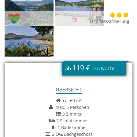
DTV-Klassifizierung
119 €
ab
pro Nacht
ÜBERSICHT
ca. 60 m²
max. 5 Personen
3 Zimmer
2 Schlafzimmer
1 Badezimmer
2.OG/Dachgeschoss