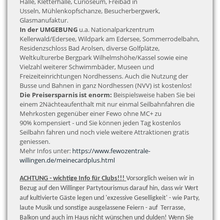
Halle, Kletterhalle, Curioseum, Freibad in
Usseln, Mühlenkopfschanze, Besucherbergwerk,
Glasmanufaktur.
In der UMGEBUNG
u.a. Nationalparkzentrum
Kellerwald/Edersee, Wildpark am Edersee, Sommerrodelbahn,
Residenzschloss Bad Arolsen, diverse Golfplätze,
Weltkulturerbe Bergpark Wilhelmshöhe/Kassel sowie eine
Vielzahl weiterer Schwimmbäder, Museen und
Freizeiteinrichtungen Nordhessens. Auch die Nutzung der
Busse und Bahnen in ganz Nordhessen (NVV) ist kostenlos!
Die Preisersparnis ist enorm:
Beispielsweise haben Sie bei
einem 2Nächteaufenthalt mit nur einmal Seilbahnfahren die
Mehrkosten gegenüber einer Fewo ohne MC+ zu
90% kompensiert - und Sie können jeden Tag kostenlos
Seilbahn fahren und noch viele weitere Attraktionen gratis
geniessen.
Mehr Infos unter:
https://www.fewozentrale-
willingen.de/meinecardplus.html
ACHTUNG - wichtige Info für Clubs!!!
Vorsorglich weisen wir in
Bezug auf den Willinger Partytourismus darauf hin, dass wir Wert
auf kultivierte Gäste legen und 'exzessive Geselligkeit' - wie Party,
laute Musik und sonstige ausgelassene Feiern - auf Terrasse,
Balkon und auch im Haus
nicht wünschen und dulden!
Wenn Sie