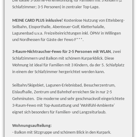
Die ideale 3-Sterne-Ferienwohnung für Familien mit 3 Kindern (2
Schlafzimmer; 3-5 Personen) in zentraler Top-Lage.
MEINE CARD PLUS inklusive!
Kostenlose Nutzung von Ettelsberg-
Seilbahn, Eissporthalle, Abenteuer-Golf, Kletterhalalle,
Lagunenbad u.v.a. Freizeiteinrichtungen inkl. ÖPNV in Willingen
und Nordhessen für Gäste der Fewo F***.
3-Raum-Nichtraucher-Fewo für 2-5 Personen mit WLAN
, zwei
Schlafzimmern und Balkon mit schönem Kurparkblick. Diese
Wohnung ist ideal für Familien mit 3 Kindern, da der 5. Schlafplatz
in einem der Schlafzimmer hergerichtet werden kann.
Seilbahn/Skigebiet, Lagunen-Erlebnisbad, Besucherzentrum,
Eislaufhalle, Zentrum und Bahnhof erreichen Sie in nur 2-5
Gehminuten.
Die moderne und sehr geschmackvoll eingerichtete
3-Raum-Fewo mit Top-Ausstattung und 'Wohlfühl-Ambiente'
eignet sich besonders für Familien- und Langzeiturlaub.
Wohnungsaufteilung:
- Balkon mit Sitzgruppe und schönem Blick in den Kurpark.