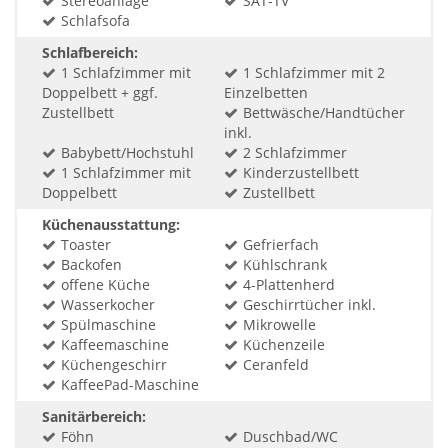
Stereoanlage
SAT-TV
Schlafsofa
Schlafbereich:
1 Schlafzimmer mit
1 Schlafzimmer mit 2
Doppelbett + ggf.
Einzelbetten
Zustellbett
Bettwäsche/Handtücher
inkl.
Babybett/Hochstuhl
2 Schlafzimmer
1 Schlafzimmer mit
Kinderzustellbett
Doppelbett
Zustellbett
Küchenausstattung:
Toaster
Gefrierfach
Backofen
Kühlschrank
offene Küche
4-Plattenherd
Wasserkocher
Geschirrtücher inkl.
Spülmaschine
Mikrowelle
Kaffeemaschine
Küchenzeile
Küchengeschirr
Ceranfeld
KaffeePad-Maschine
Sanitärbereich:
Föhn
Duschbad/WC