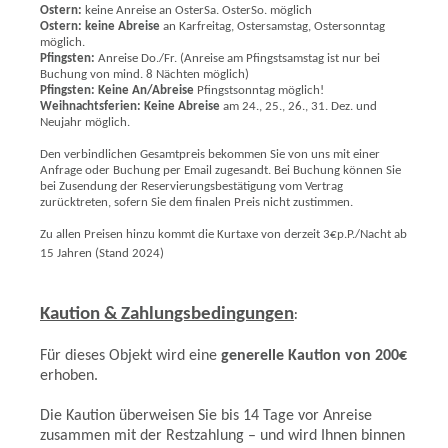
Ostern:
keine Anreise an OsterSa. OsterSo. möglich
Ostern:
keine Abreise
an Karfreitag, Ostersamstag, Ostersonntag
möglich.
Pfingsten:
Anreise Do./Fr. (Anreise am Pfingstsamstag ist nur bei
Buchung von mind. 8 Nächten möglich)
Pfingsten:
Keine An/Abreise
Pfingstsonntag möglich!
Weihnachtsferien:
Keine Abreise
am 24., 25., 26., 31. Dez. und
Neujahr möglich.
Den verbindlichen Gesamtpreis bekommen Sie von uns mit einer
Anfrage oder Buchung per Email zugesandt. Bei Buchung können Sie
bei Zusendung der Reservierungsbestätigung vom Vertrag
zurücktreten, sofern Sie dem finalen Preis nicht zustimmen.
Zu allen Preisen hinzu kommt die Kurtaxe von derzeit 3€p.P./Nacht ab
15 Jahren (Stand 202
4)
Kaution & Zahlungsbedingungen
:
Für dieses Objekt wird eine
generelle Kaution von 200€
erhoben.
Die Kaution überweisen Sie bis 14 Tage vor Anreise
zusammen mit der Restzahlung – und wird Ihnen binnen