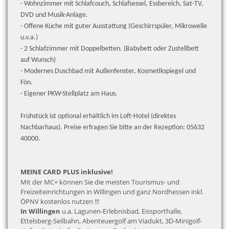
- Wohnzimmer mit Schlafcouch, Schlafsessel, Essbereich, Sat-TV,
DVD und Musik-Anlage.
- Offene Küche mit guter Ausstattung (Geschirrspüler, Mikrowelle
u.v.a.)
- 2 Schlafzimmer mit Doppelbetten. (Babybett oder Zustellbett
auf Wunsch)
-
Modernes Duschbad mit Außenfenster, Kosmetikspiegel und
Fön.
- Eigener PKW-Stellplatz am Haus.
Frühstück ist optional erhältlich im Loft-Hotel (direktes
Nachbarhaus). Preise erfragen Sie bitte an der Rezeption:
05632
40000.
MEINE CARD PLUS inklusive!
Mit der MC+ können Sie die meisten Tourismus- und
Freizeiteinrichtungen in Willingen und ganz Nordhessen inkl.
ÖPNV kostenlos nutzen !!!
In Willingen
u.a. Lagunen-Erlebnisbad, Eissporthalle,
Ettelsberg-Seilbahn, Abenteuergolf am Viadukt, 3D-Minigolf-