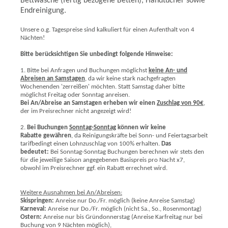
Bettwäsche (fertig bezogene Betten), Handtücher sowie
Endreinigung.
Unsere o.g. Tagespreise sind kalkuliert für einen Aufenthalt von 4
Nächten!
Bitte berücksichtigen Sie unbedingt folgende Hinweise:
1. Bitte bei Anfragen und Buchungen möglichst
keine An- und
Abreisen an Samstagen
, da wir keine stark nachgefragten
Wochenenden 'zerreißen' möchten. Statt Samstag daher bitte
möglichst Freitag oder Sonntag anreisen.
Bei An/Abreise an Samstagen erheben wir einen
Zuschlag von 90€
,
der im Preisrechner nicht angezeigt wird!
2.
Bei Buchungen
Sonntag-Sonntag
können wir keine
Rabatte gewähren
, da Reinigungskräfte bei Sonn- und Feiertagsarbeit
tarifbedingt einen Lohnzuschlag von 100% erhalten.
Das
bedeutet:
Bei Sonntag-Sonntag Buchungen berechnen wir stets den
für die jeweilige Saison angegebenen Basispreis pro Nacht x7,
obwohl im Preisrechner ggf. ein Rabatt errechnet wird.
Weitere Ausnahmen bei An/Abreisen:
Skispringen:
Anreise nur Do./Fr. möglich (keine Anreise Samstag)
Karneval:
Anreise nur Do./Fr. möglich (nicht Sa., So., Rosenmontag)
Ostern:
Anreise nur bis Gründonnerstag (Anreise Karfreitag nur bei
Buchung von 9 Nächten möglich),