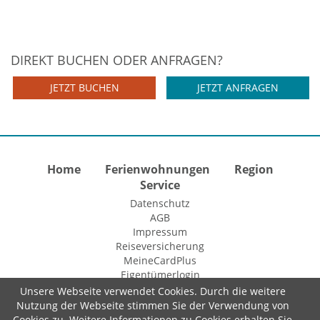
DIREKT BUCHEN ODER ANFRAGEN?
JETZT BUCHEN
JETZT ANFRAGEN
Home
Ferienwohnungen
Region
Service
Datenschutz
AGB
Impressum
Reiseversicherung
MeineCardPlus
Eigentümerlogin
Unsere Webseite verwendet Cookies. Durch die weitere
Nutzung der Webseite stimmen Sie der Verwendung von
© 2015 Fewo-Zentrale Willingen
Cookies zu. Weitere Informationen zu Cookies erhalten Sie