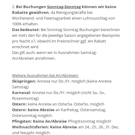
2.
Bei Buchungen
Sonntag-Sonntag
können wir keine
Rabatte gewähren
, da Reinigungskräfte bei
Wochenend- und Feiertagsarbeit einen Lohnzuschlag von
100% erhalten.
Das bedeutet:
Bei Sonntag-Sonntag Buchungen berechnen
wir stets den für die jeweilige Saison angegebenen Basispreis
pro Nacht x7, obwohl im Preisrechner ggf. ein Rabatt
errechnet wird.
Das gilt auch, wenn wir in Ausnahmen Samstag-
An/Abreisen annehmen.
Weitere Ausnahmen bei An/Abreisen:
Skispringen:
Anreise nur Do./Fr. möglich (keine Anreise
Samstag)
Karneval:
Anreise nur Do./Fr. möglich (nicht Sa., So.,
Rosenmontag)
Ostern:
keine Anreise an OsterSa. OsterSo. möglich
Ostern:
keine Abreise
an Karfreitag, Ostersamstag,
Ostersonntag möglich.
Pfingsten:
Keine An/Abreise
Pfingstsonntag möglich!
Weihnachtsferien:
Keine Abreise
am 24., 25., 26., 31. Dez.
und Neujahr möglich.