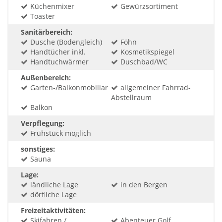
Küchenmixer
Gewürzsortiment
Toaster
Sanitärbereich:
Dusche (Bodengleich)
Föhn
Handtücher inkl.
Kosmetikspiegel
Handtuchwärmer
Duschbad/WC
Außenbereich:
Garten-/Balkonmobiliar
allgemeiner Fahrrad-
Abstellraum
Balkon
Verpflegung:
Frühstück möglich
sonstiges:
Sauna
Lage:
ländliche Lage
in den Bergen
dörfliche Lage
Freizeitaktivitäten:
Skifahren /
Abenteuer Golf