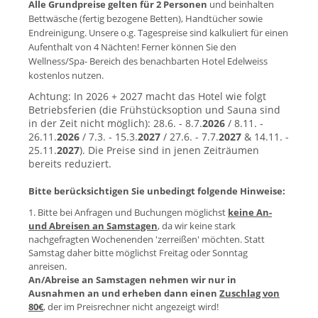
Alle Grundpreise gelten für 2 Personen
und beinhalten
Bettwäsche (fertig bezogene Betten), Handtücher sowie
Endreinigung.
Unsere o.g. Tagespreise sind kalkuliert für einen
Aufenthalt von 4 Nächten! Ferner können Sie den
Wellness/Spa- Bereich des benachbarten Hotel Edelweiss
kostenlos nutzen.
Achtung: In 2026 + 2027 macht das Hotel wie folgt
Betriebsferien (die Frühstücksoption und Sauna sind
in der Zeit nicht möglich): 28.6. - 8.7.
2026
/ 8.11. -
26.11.
2026
/ 7.3. - 15.3.
2027
/ 27.6. - 7.7.
2027
& 14.11. -
25.11.
2027
). Die Preise sind in jenen Zeiträumen
bereits reduziert.
Bitte berücksichtigen Sie unbedingt folgende Hinweise:
1. Bitte bei Anfragen und Buchungen möglichst
keine An-
und Abreisen an Samstagen
, da wir keine stark
nachgefragten Wochenenden 'zerreißen' möchten. Statt
Samstag daher bitte möglichst Freitag oder Sonntag
anreisen.
An/Abreise an Samstagen nehmen wir nur in
Ausnahmen an und erheben dann einen
Zuschlag von
80€
, der im Preisrechner nicht angezeigt wird!