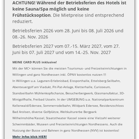
ACHTUNG! Während der Betriebsferien des Hotels ist
keine Sauna/Spa möglich und keine
Frühstücksoption
. Die Mietpreise sind entsprechend
reduziert.
Betriebsferien 2026 vom 28. Juni bis 08. Juli 2026 und
08.-26. Nov. 2026
Betriebsferien 2027 vom 07.-15. März 2027, vom 27.
Juni bis 07. Juli 2027 und vom 14.-25. Nov. 2027
MEINE CARD PLUS inklusive!
Mit der MC+ können Sie die meisten Tourismus- und Freizeiteinrichtungen in
Willingen und ganz Nordhessen inkl. ÖPNV kostenlos nutzen !!!
In Willingen u.a. Lagunen-Erlebnisbad, Eissporthalle, Ettelsberg-Seilbahn,
Abenteuergolf am Viadukt, Pit-Pat-Anlage, Kletterhalle, Curioseum,
Standseilbahn Mühlenkopfschanze, Besucherbergwerk, Glasmanufaktur, 3D-
Minigolfhalle, Freibad Usseln. In der UMGEBUNG u.a. Nationalparkzentrum
Kellerwald/Edersee, Sommerrodelbahn, Wildpark Edersee, Residenzschloss
Bad Arolsen, diverse Golfplätze, Weltkulturerbe Bergpark
Wilhelmshöhe/Kassel, Staatstheater Kassel sowie eine Vielzahl weiterer
Schwimmbäder, Museen und Freizeiteinrichtungen Nordhessens. Auch die
Nutzung der Busse und Bahnen in ganz Nordhessen (NVV) ist kostenlos!
Mehr Infos klick HIER!