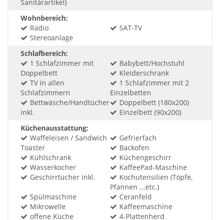
Sanitärartikel)
Wohnbereich:
Radio
SAT-TV
Stereoanlage
Schlafbereich:
1 Schlafzimmer mit
Babybett/Hochstuhl
Doppelbett
Kleiderschrank
TV in allen
1 Schlafzimmer mit 2
Schlafzimmern
Einzelbetten
Bettwäsche/Handtücher
Doppelbett (180x200)
inkl.
Einzelbett (90x200)
Küchenausstattung:
Waffeleisen / Sandwich
Gefrierfach
Toaster
Backofen
Kühlschrank
Küchengeschirr
Wasserkocher
KaffeePad-Maschine
Geschirrtücher inkl.
Kochutensilien (Töpfe,
Pfannen ...etc.)
Spülmaschine
Ceranfeld
Mikrowelle
Kaffeemaschine
offene Küche
4-Plattenherd