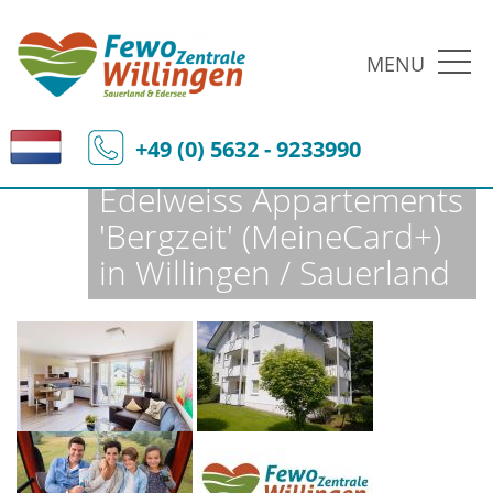
MENU
Fewo-Zentrale Willingen
Ferienobjekte
Fewo-Details
+49 (0) 5632 - 9233990
Edelweiss Appartements
'Bergzeit' (MeineCard+)
in Willingen / Sauerland