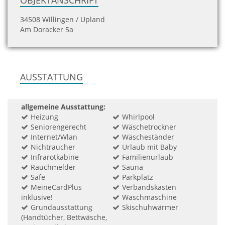
OBJEKTANSCHRIFT
34508 Willingen / Upland
Am Doracker 5a
AUSSTATTUNG
allgemeine Ausstattung:
Heizung
Whirlpool
Seniorengerecht
Wäschetrockner
Internet/Wlan
Wäscheständer
Nichtraucher
Urlaub mit Baby
Infrarotkabine
Familienurlaub
Rauchmelder
Sauna
Safe
Parkplatz
MeineCardPlus
Verbandskasten
inklusive!
Waschmaschine
Grundausstattung
Skischuhwärmer
(Handtücher, Bettwäsche,