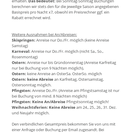
erhalten.
Das bedeutet:
Bei Sonntag-Sonntag Buchungen
berechnen wir stets den für die jeweilige Saison angegebenen
Basispreis pro Nacht x7, obwohl im Preisrechner ggf. ein
Rabatt errechnet wird.
Weitere Ausnahmen bei An/Abreisen:
Skispringen:
Anreise nur Do./Fr. möglich (keine Anreise
Samstag)
Karneval:
Anreise nur Do./Fr. möglich (nicht Sa., So.,
Rosenmontag)
Ostern:
Anreise nur bis Gründonnerstag (Anreise Karfreitag
nur bei Buchung von 9 Nächten möglich),
Ostern:
keine Anreise an OsterSa. OsterSo. möglich
Ostern:
keine Abreise
an Karfreitag, Ostersamstag,
Ostersonntag möglich.
Pfingsten:
Anreise Do./Fr. (Anreise am Pfingstsamstag ist nur
bei Buchung von mind. 8 Nächten möglich)
Pfingsten:
Keine An/Abreise
Pfingstsonntag möglich!
Weihnachtsferien:
Keine Abreise
am 24., 25., 26., 31. Dez.
und Neujahr möglich.
Den verbindlichen Gesamtpreis bekommen Sie von uns mit
einer Anfrage oder Buchung per Email zugesandt. Bei