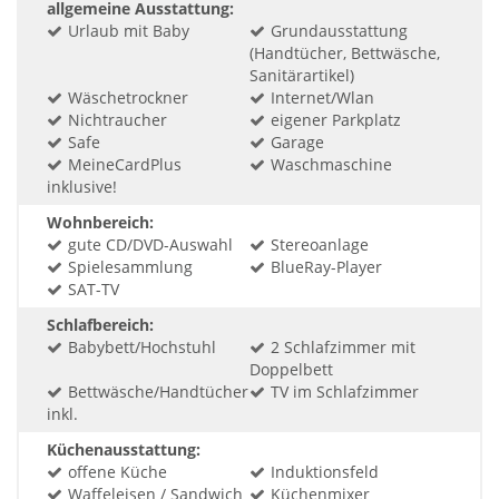
allgemeine Ausstattung:
Urlaub mit Baby
Grundausstattung
(Handtücher, Bettwäsche,
Sanitärartikel)
Wäschetrockner
Internet/Wlan
Nichtraucher
eigener Parkplatz
Safe
Garage
MeineCardPlus
Waschmaschine
inklusive!
Wohnbereich:
gute CD/DVD-Auswahl
Stereoanlage
Spielesammlung
BlueRay-Player
SAT-TV
Schlafbereich:
Babybett/Hochstuhl
2 Schlafzimmer mit
Doppelbett
Bettwäsche/Handtücher
TV im Schlafzimmer
inkl.
Küchenausstattung:
offene Küche
Induktionsfeld
Waffeleisen / Sandwich
Küchenmixer