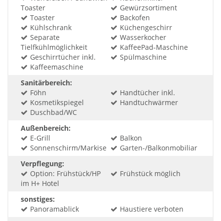
Toaster
Gewürzsortiment
Toaster
Backofen
Kühlschrank
Küchengeschirr
Separate
Wasserkocher
Tielfkühlmöglichkeit
KaffeePad-Maschine
Geschirrtücher inkl.
Spülmaschine
Kaffeemaschine
Sanitärbereich:
Föhn
Handtücher inkl.
Kosmetikspiegel
Handtuchwärmer
Duschbad/WC
Außenbereich:
E-Grill
Balkon
Sonnenschirm/Markise
Garten-/Balkonmobiliar
Verpflegung:
Option: Frühstück/HP
Frühstück möglich
im H+ Hotel
sonstiges:
Panoramablick
Haustiere verboten