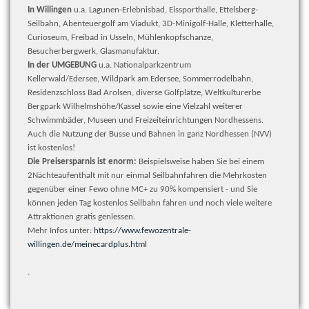
In Willingen
u.a. Lagunen-Erlebnisbad, Eissporthalle, Ettelsberg-
Seilbahn, Abenteuergolf am Viadukt, 3D-Minigolf-Halle, Kletterhalle,
Curioseum, Freibad in Usseln, Mühlenkopfschanze,
Besucherbergwerk, Glasmanufaktur.
In der UMGEBUNG
u.a. Nationalparkzentrum
Kellerwald/Edersee, Wildpark am Edersee, Sommerrodelbahn,
Residenzschloss Bad Arolsen, diverse Golfplätze, Weltkulturerbe
Bergpark Wilhelmshöhe/Kassel sowie eine Vielzahl weiterer
Schwimmbäder, Museen und Freizeiteinrichtungen Nordhessens.
Auch die Nutzung der Busse und Bahnen in ganz Nordhessen (NVV)
ist kostenlos!
Die Preisersparnis ist enorm:
Beispielsweise haben Sie bei einem
2Nächteaufenthalt mit nur einmal Seilbahnfahren die Mehrkosten
gegenüber einer Fewo ohne MC+ zu 90% kompensiert - und Sie
können jeden Tag kostenlos Seilbahn fahren und noch viele weitere
Attraktionen gratis geniessen.
Mehr Infos unter:
https://www.fewozentrale-
willingen.de/meinecardplus.html
.