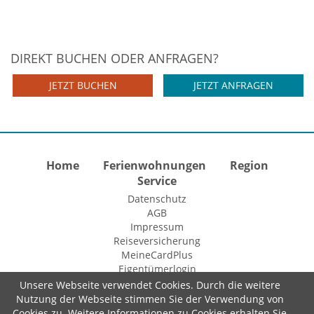
DIREKT BUCHEN ODER ANFRAGEN?
JETZT BUCHEN
JETZT ANFRAGEN
Home
Ferienwohnungen
Region
Service
Datenschutz
AGB
Impressum
Reiseversicherung
MeineCardPlus
Eigentümerlogin
Unsere Webseite verwendet Cookies. Durch die weitere
Nutzung der Webseite stimmen Sie der Verwendung von
Cookies zu. Weitere Informationen zu Cookies erhalten Sie
© 2015 Fewo-Zentrale Willingen