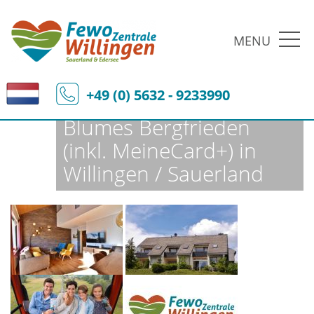
MENU
Fewo-Zentrale Willingen
Ferienobjekte
Fewo-Details
+49 (0) 5632 - 9233990
Blumes Bergfrieden
(inkl. MeineCard+) in
Willingen / Sauerland