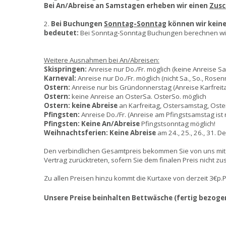
Bei An/Abreise an Samstagen erheben wir einen
Zusc
2.
Bei Buchungen
Sonntag-Sonntag
können wir kein
bedeutet:
Bei Sonntag-Sonntag Buchungen berechnen wir s
Weitere Ausnahmen bei An/Abreisen:
Skispringen:
Anreise nur Do./Fr. möglich (keine Anreise S
Karneval:
Anreise nur Do./Fr. möglich (nicht Sa., So., Rose
Ostern:
Anreise nur bis Gründonnerstag (Anreise Karfreit
Ostern:
keine Anreise an OsterSa. OsterSo. möglich
Ostern:
keine Abreise
an Karfreitag, Ostersamstag, Oste
Pfingsten:
Anreise Do./Fr. (Anreise am Pfingstsamstag ist
Pfingsten:
Keine An/Abreise
Pfingstsonntag möglich!
Weihnachtsferien:
Keine Abreise
am 24., 25., 26., 31. D
Den verbindlichen Gesamtpreis bekommen Sie von uns mit
Vertrag zurücktreten, sofern Sie dem finalen Preis nicht z
Zu allen Preisen hinzu kommt die Kurtaxe von derzeit 3€p.
Unsere Preise beinhalten Bettwäsche (fertig bezoge