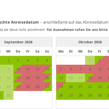
nschte Anreisedatum
– anschließend auf das Abreisedatum
 da wir diese nicht annehmen!
Für Ausnahmen rufen Sie uns bitte 
September
2026
Oktober
2026
i
Mi
Do
Fr
Sa
So
Mo
Di
Mi
Do
Fr
2
3
4
5
6
1
2
9
10
11
12
13
5
6
7
8
9
5
16
17
18
19
20
12
13
14
15
16
2
23
24
25
26
27
19
20
21
22
23
9
30
26
27
28
29
30