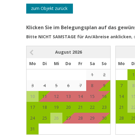
zum Objekt zurück
Klicken Sie im Belegungsplan auf das gewü
Bitte NICHT SAMSTAGE für An/Abreise anklicken
,
August
2026
Mo
Di
Mi
Do
Fr
Sa
So
Mo
D
1
2
1
3
4
5
6
7
8
9
7
8
10
11
12
13
14
15
16
14
1
17
18
19
20
21
22
23
21
2
24
25
26
27
28
29
30
28
2
31