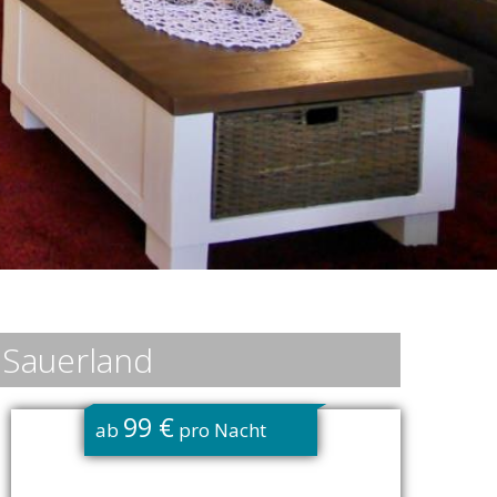
 Sauerland
99 €
ab
pro Nacht