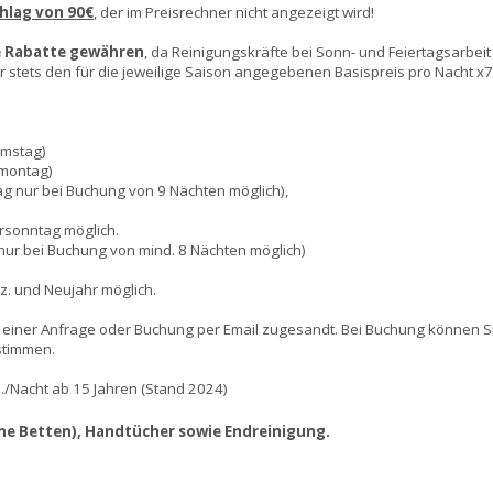
hlag von 90€
, der im Preisrechner nicht angezeigt wird!
e Rabatte gewähren
, da Reinigungskräfte bei Sonn- und Feiertagsarbei
tets den für die jeweilige Saison angegebenen Basispreis pro Nacht x7, 
amstag)
nmontag)
ag nur bei Buchung von 9 Nächten möglich),
rsonntag möglich.
 nur bei Buchung von mind. 8 Nächten möglich)
ez. und Neujahr möglich.
 einer Anfrage oder Buchung per Email zugesandt. Bei Buchung können 
ustimmen.
P./Nacht ab 15 Jahren (Stand 202
4)
ne Betten), Handtücher sowie Endreinigung.