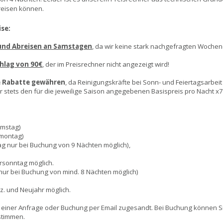
reisen können.
se:
 und Abreisen an Samstagen
, da wir keine stark nachgefragten Wochen
hlag von 90€
, der im Preisrechner nicht angezeigt wird!
e Rabatte gewähren
, da Reinigungskräfte bei Sonn- und Feiertagsarbei
tets den für die jeweilige Saison angegebenen Basispreis pro Nacht x7, 
amstag)
nmontag)
ag nur bei Buchung von 9 Nächten möglich),
rsonntag möglich.
 nur bei Buchung von mind. 8 Nächten möglich)
ez. und Neujahr möglich.
 einer Anfrage oder Buchung per Email zugesandt. Bei Buchung können 
ustimmen.