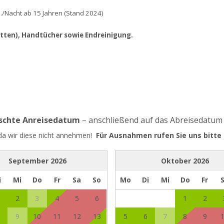
P./Nacht ab 15 Jahren (Stand 202
4)
etten), Handtücher sowie Endreinigung.
nschte Anreisedatum
– anschließend auf das Abreisedatum
 da wir diese nicht annehmen!
Für Ausnahmen rufen Sie uns bitte 
September
2026
Oktober
2026
i
Mi
Do
Fr
Sa
So
Mo
Di
Mi
Do
Fr
2
3
4
5
6
1
2
9
10
11
12
13
5
6
7
8
9