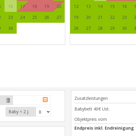
5
16
17
18
19
20
12
13
14
15
16
2
23
24
25
26
27
19
20
21
22
23
9
30
26
27
28
29
30
Zusatzleistungen
Babybett 40€ Ust.
Baby < 2 J.
Objektpreis vom
Endpreis inkl. Endreinigung