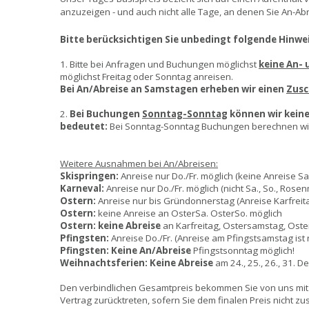
anzuzeigen - und auch nicht alle Tage, an denen Sie An-Ab
Bitte berücksichtigen Sie unbedingt folgende Hinwei
1. Bitte bei Anfragen und Buchungen möglichst
keine An-
möglichst Freitag oder Sonntag anreisen.
Bei An/Abreise an Samstagen erheben wir einen
Zusc
2.
Bei Buchungen
Sonntag-Sonntag
können wir kein
bedeutet:
Bei Sonntag-Sonntag Buchungen berechnen wir s
Weitere Ausnahmen bei An/Abreisen:
Skispringen:
Anreise nur Do./Fr. möglich (keine Anreise S
Karneval:
Anreise nur Do./Fr. möglich (nicht Sa., So., Rose
Ostern:
Anreise nur bis Gründonnerstag (Anreise Karfreit
Ostern:
keine Anreise an OsterSa. OsterSo. möglich
Ostern:
keine Abreise
an Karfreitag, Ostersamstag, Oste
Pfingsten:
Anreise Do./Fr. (Anreise am Pfingstsamstag ist
Pfingsten:
Keine An/Abreise
Pfingstsonntag möglich!
Weihnachtsferien:
Keine Abreise
am 24., 25., 26., 31. D
Den verbindlichen Gesamtpreis bekommen Sie von uns mit
Vertrag zurücktreten, sofern Sie dem finalen Preis nicht z