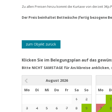
Zu allen Preisen hinzu kommt die Kurtaxe von derzeit 3€p.
Der Preis beinhaltet Bettwäsche (fertig bezogene B
zum Objekt zurück
Klicken Sie im Belegungsplan auf das gewü
Bitte NICHT SAMSTAGE für An/Abreise anklicken
,
August
2026
Mo
Di
Mi
Do
Fr
Sa
So
Mo
D
1
2
1
3
4
5
6
7
8
9
7
8