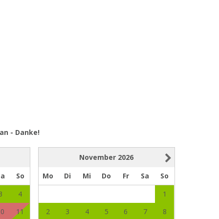
an - Danke!
November
2026
Sa
So
Mo
Di
Mi
Do
Fr
Sa
So
3
4
1
10
11
2
3
4
5
6
7
8