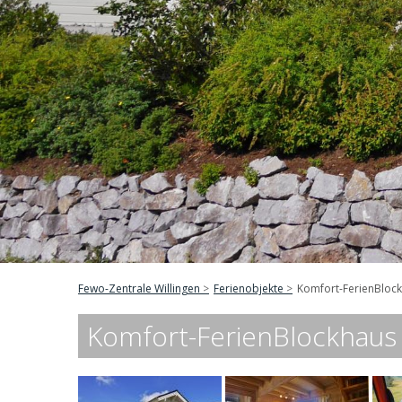
Fewo-Zentrale Willingen
Ferienobjekte
Komfort-FerienBlockh
Komfort-FerienBlockhaus (