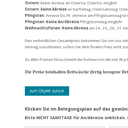
Ostern:
keine Anreise an OsterSa. OsterSo. möglich
Ostern:
keine Abreise
an Karfreitag, Ostersamstag, Oste
Pfingsten:
Anreise Do./Fr. (Anreise am Pfingstsamstag ist
Pfingsten:
Keine An/Abreise
Pfingstsonntag möglich!
Weihnachtsferien:
Keine Abreise
am 24., 25., 26., 31. D
Den verbindlichen Gesamtpreis bekommen Sie von uns mit
Vertrag zurücktreten, sofern Sie dem finalen Preis nicht z
Zu allen Preisen hinzu kommt die Kurtaxe von derzeit 3€ p.
Die Preise beinhalten Bettwäsche (fertig bezogene Be
zum Objekt zurück
Klicken Sie im Belegungsplan auf das gewü
Bitte NICHT SAMSTAGE für An/Abreise anklicken
,