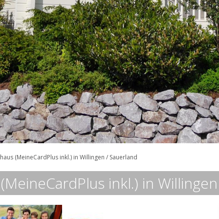
aus (MeineCardPlus inkl.) in Willingen / Sauerland
MeineCardPlus inkl.) in Willingen