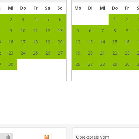
i
Mi
Do
Fr
Sa
So
Mo
Di
Mi
Do
Fr
2
3
4
5
6
1
2
9
10
11
12
13
5
6
7
8
9
5
16
17
18
19
20
12
13
14
15
16
2
23
24
25
26
27
19
20
21
22
23
9
30
26
27
28
29
30
Objektpreis vom