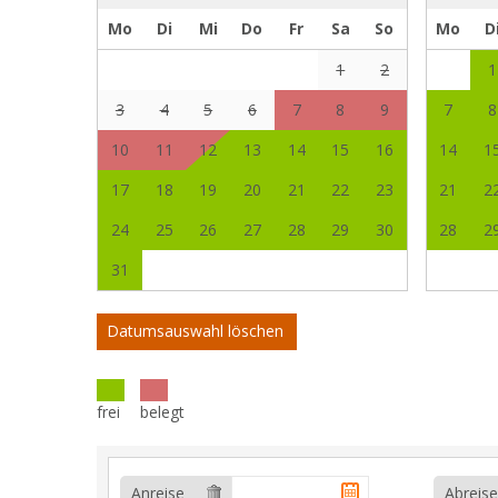
Mo
Di
Mi
Do
Fr
Sa
So
Mo
D
1
2
1
3
4
5
6
7
8
9
7
8
10
11
12
13
14
15
16
14
1
17
18
19
20
21
22
23
21
2
24
25
26
27
28
29
30
28
2
31
Datumsauswahl löschen
frei
belegt
Anreise
Abreise