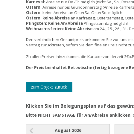
Karneval:
Anreise nur Do./Fr. möglich (nicht Sa., So., Rose
Ostern:
Anreise nur bis Gründonnerstag (Anreise Karfreit
Ostern:
keine Anreise an OsterSa. OsterSo. möglich
Ostern:
keine Abreise
an Karfreitag, Ostersamstag, Oste
Pfingsten:
Keine An/Abreise
Pfingstsonntag möglich!
Weihnachtsferien:
Keine Abreise
am 24., 25., 26., 31. D
Den verbindlichen Gesamtpreis bekommen Sie von uns mit
Vertrag zurücktreten, sofern Sie dem finalen Preis nicht z
Zu allen Preisen hinzu kommt die Kurtaxe von derzeit 3€p.
Der Preis beinhaltet Bettwäsche (fertig bezogene B
zum Objekt zurück
Klicken Sie im Belegungsplan auf das gewü
Bitte NICHT SAMSTAGE für An/Abreise anklicken
,
August
2026