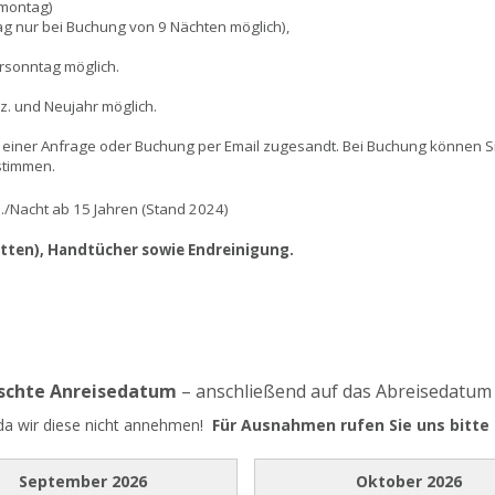
nmontag)
ag nur bei Buchung von 9 Nächten möglich),
rsonntag möglich.
ez. und Neujahr möglich.
 einer Anfrage oder Buchung per Email zugesandt. Bei Buchung können 
ustimmen.
P./Nacht ab 15 Jahren (Stand 202
4)
etten), Handtücher sowie Endreinigung.
nschte Anreisedatum
– anschließend auf das Abreisedatum
 da wir diese nicht annehmen!
Für Ausnahmen rufen Sie uns bitte 
September
2026
Oktober
2026