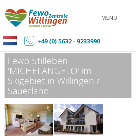
MENU
Fewo-Zentrale Willingen
Ferienobjekte
+49 (0) 5632 - 9233990
Fewo Stilleben 'MICHELANGELO' im Skigebiet in Willingen / Sauerland
Fewo Stilleben
'MICHELANGELO' im
Skigebiet in Willingen /
Sauerland