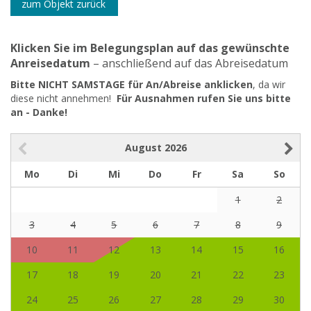
zum Objekt zurück
Klicken Sie im Belegungsplan auf das gewünschte
Anreisedatum
– anschließend auf das Abreisedatum
Bitte NICHT SAMSTAGE für An/Abreise anklicken
, da wir
diese nicht annehmen!
Für Ausnahmen rufen Sie uns bitte
an - Danke!
August
2026
Mo
Di
Mi
Do
Fr
Sa
So
1
2
3
4
5
6
7
8
9
10
11
12
13
14
15
16
17
18
19
20
21
22
23
24
25
26
27
28
29
30