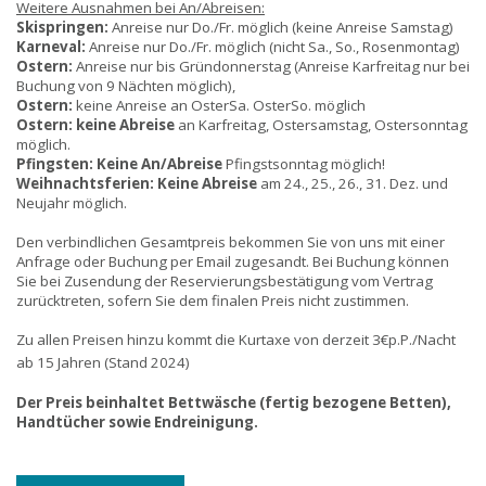
Weitere Ausnahmen bei An/Abreisen:
Skispringen:
Anreise nur Do./Fr. möglich (keine Anreise Samstag)
Karneval:
Anreise nur Do./Fr. möglich (nicht Sa., So., Rosenmontag)
Ostern:
Anreise nur bis Gründonnerstag (Anreise Karfreitag nur bei
Buchung von 9 Nächten möglich),
Ostern:
keine Anreise an OsterSa. OsterSo. möglich
Ostern:
keine Abreise
an Karfreitag, Ostersamstag, Ostersonntag
möglich.
Pfingsten:
Keine An/Abreise
Pfingstsonntag möglich!
Weihnachtsferien:
Keine Abreise
am 24., 25., 26., 31. Dez. und
Neujahr möglich.
Den verbindlichen Gesamtpreis bekommen Sie von uns mit einer
Anfrage oder Buchung per Email zugesandt. Bei Buchung können
Sie bei Zusendung der Reservierungsbestätigung vom Vertrag
zurücktreten, sofern Sie dem finalen Preis nicht zustimmen.
Zu allen Preisen hinzu kommt die Kurtaxe von derzeit 3€p.P./Nacht
ab 15 Jahren (Stand 202
4)
Der Preis beinhaltet Bettwäsche (fertig bezogene Betten),
Handtücher sowie Endreinigung.