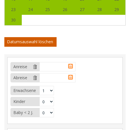
23
24
25
26
27
28
29
30
Datumsauswahl löschen
Anreise
Abreise
Erwachsene
Kinder
Baby < 2 J.