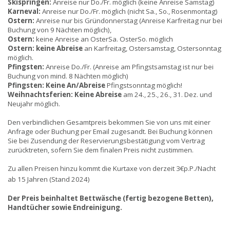
Skispringen:
Anreise nur Do./Fr. möglich (keine Anreise Samstag)
Karneval:
Anreise nur Do./Fr. möglich (nicht Sa., So., Rosenmontag)
Ostern:
Anreise nur bis Gründonnerstag (Anreise Karfreitag nur bei
Buchung von 9 Nächten möglich),
Ostern:
keine Anreise an OsterSa. OsterSo. möglich
Ostern:
keine Abreise
an Karfreitag, Ostersamstag, Ostersonntag
möglich.
Pfingsten:
Anreise Do./Fr. (Anreise am Pfingstsamstag ist nur bei
Buchung von mind. 8 Nächten möglich)
Pfingsten:
Keine An/Abreise
Pfingstsonntag möglich!
Weihnachtsferien:
Keine Abreise
am 24., 25., 26., 31. Dez. und
Neujahr möglich.
Den verbindlichen Gesamtpreis bekommen Sie von uns mit einer
Anfrage oder Buchung per Email zugesandt. Bei Buchung können
Sie bei Zusendung der Reservierungsbestätigung vom Vertrag
zurücktreten, sofern Sie dem finalen Preis nicht zustimmen.
Zu allen Preisen hinzu kommt die Kurtaxe von derzeit 3€p.P./Nacht
ab 15 Jahren (Stand 202
4)
Der Preis beinhaltet Bettwäsche (fertig bezogene Betten),
Handtücher sowie Endreinigung.