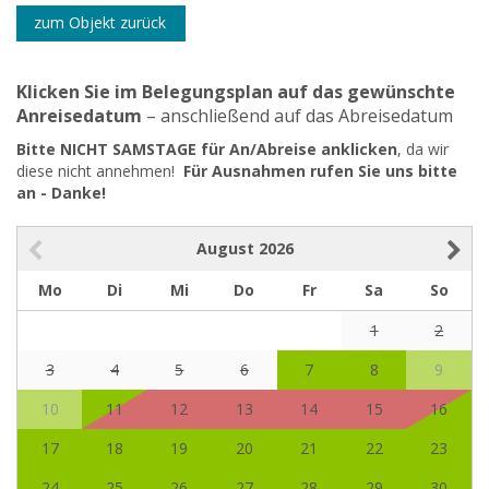
zum Objekt zurück
Klicken Sie im Belegungsplan auf das gewünschte
Anreisedatum
– anschließend auf das Abreisedatum
Bitte NICHT SAMSTAGE für An/Abreise anklicken
, da wir
diese nicht annehmen!
Für Ausnahmen rufen Sie uns bitte
an - Danke!
August
2026
Mo
Di
Mi
Do
Fr
Sa
So
1
2
3
4
5
6
7
8
9
10
11
12
13
14
15
16
17
18
19
20
21
22
23
24
25
26
27
28
29
30