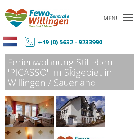
MENU
Fewo-Zentrale Willingen
Ferienobjekte
+49 (0) 5632 - 9233990
Ferienwohnung Stilleben 'PICASSO' im Skigebiet in Willingen / Sauerland
Ferienwohnung Stilleben
'PICASSO' im Skigebiet in
Willingen / Sauerland