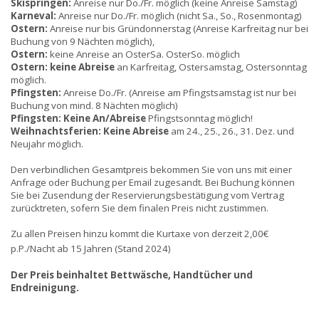
Skispringen:
Anreise nur Do./Fr. möglich (keine Anreise Samstag)
Karneval:
Anreise nur Do./Fr. möglich (nicht Sa., So., Rosenmontag)
Ostern:
Anreise nur bis Gründonnerstag (Anreise Karfreitag nur bei
Buchung von 9 Nächten möglich),
Ostern:
keine Anreise an OsterSa. OsterSo. möglich
Ostern:
keine Abreise
an Karfreitag, Ostersamstag, Ostersonntag
möglich.
Pfingsten:
Anreise Do./Fr. (Anreise am Pfingstsamstag ist nur bei
Buchung von mind. 8 Nächten möglich)
Pfingsten:
Keine An/Abreise
Pfingstsonntag möglich!
Weihnachtsferien:
Keine Abreise
am 24., 25., 26., 31. Dez. und
Neujahr möglich.
Den verbindlichen Gesamtpreis bekommen Sie von uns mit einer
Anfrage oder Buchung per Email zugesandt. Bei Buchung können
Sie bei Zusendung der Reservierungsbestätigung vom Vertrag
zurücktreten, sofern Sie dem finalen Preis nicht zustimmen.
Zu allen Preisen hinzu kommt die Kurtaxe von derzeit 2,00€
p.P./Nacht ab 15 Jahren (Stand 202
4)
Der Preis beinhaltet Bettwäsche, Handtücher und
Endreinigung.