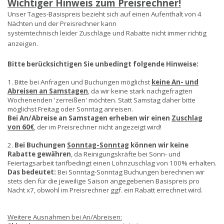
Wichtiger Hinweis zum Preisrechner!
Unser Tages-Basispreis bezieht sich auf einen Aufenthalt von 4
Nächten und der Preisrechner kann
systemtechnisch leider Zuschläge und Rabatte nicht immer richtig
anzeigen.
Bitte berücksichtigen Sie unbedingt folgende Hinweise:
1. Bitte bei Anfragen und Buchungen möglichst
keine An- und
Abreisen an Samstagen
, da wir keine stark nachgefragten
Wochenenden 'zerreißen' möchten. Statt Samstag daher bitte
möglichst Freitag oder Sonntag anreisen.
Bei An/Abreise an Samstagen erheben wir einen
Zuschlag
von 60€
, der im Preisrechner nicht angezeigt wird!
2.
Bei Buchungen
Sonntag-Sonntag
können wir keine
Rabatte gewähren
, da Reinigungskräfte bei Sonn- und
Feiertagsarbeit tarifbedingt einen Lohnzuschlag von 100% erhalten.
Das bedeutet:
Bei Sonntag-Sonntag Buchungen berechnen wir
stets den für die jeweilige Saison angegebenen Basispreis pro
Nacht x7, obwohl im Preisrechner ggf. ein Rabatt errechnet wird.
Weitere Ausnahmen bei An/Abreisen: