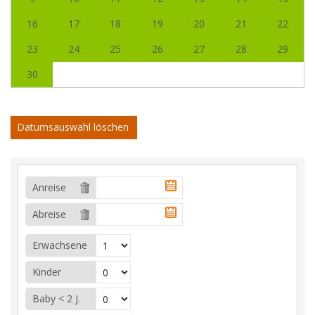
16
17
18
19
20
21
22
23
24
25
26
27
28
29
30
Datumsauswahl löschen
Anreise
Abreise
Erwachsene
Kinder
Baby < 2 J.