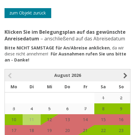
zum Objekt zurück
Klicken Sie im Belegungsplan auf das gewünschte
Anreisedatum
– anschließend auf das Abreisedatum
Bitte NICHT SAMSTAGE für An/Abreise anklicken
, da wir
diese nicht annehmen!
Für Ausnahmen rufen Sie uns bitte
an - Danke!
August
2026
Mo
Di
Mi
Do
Fr
Sa
So
1
2
3
4
5
6
7
8
9
10
11
12
13
14
15
16
17
18
19
20
21
22
23