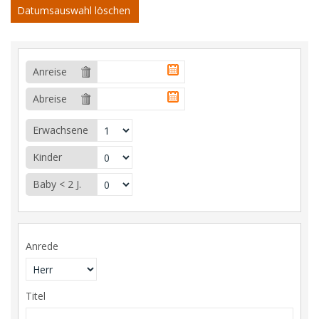
Datumsauswahl löschen
Anreise
Abreise
Erwachsene
Kinder
Baby < 2 J.
Anrede
Titel