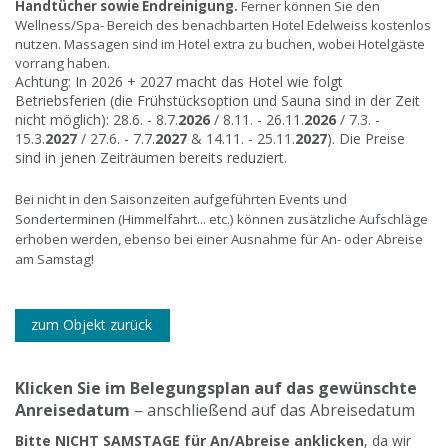
Handtücher sowie Endreinigung.
Ferner können Sie den
Wellness/Spa- Bereich des benachbarten Hotel Edelweiss kostenlos
nutzen. Massagen sind im Hotel extra zu buchen, wobei Hotelgäste
vorrang haben.
Achtung: In 2026 + 2027 macht das Hotel wie folgt
Betriebsferien (die Frühstücksoption und Sauna sind in der Zeit
nicht möglich): 28.6. - 8.7.
2026
/ 8.11. - 26.11.
2026
/ 7.3. -
15.3.
2027
/ 27.6. - 7.7.
2027
& 14.11. - 25.11.
2027
). Die Preise
sind in jenen Zeiträumen bereits reduziert.
Bei nicht in den Saisonzeiten aufgeführten Events und
Sonderterminen (Himmelfahrt... etc.) können zusätzliche Aufschläge
erhoben werden, ebenso bei einer Ausnahme für An- oder Abreise
am Samstag!
zum Objekt zurück
Klicken Sie im Belegungsplan auf das gewünschte
Anreisedatum
– anschließend auf das Abreisedatum
Bitte NICHT SAMSTAGE für An/Abreise anklicken
, da wir