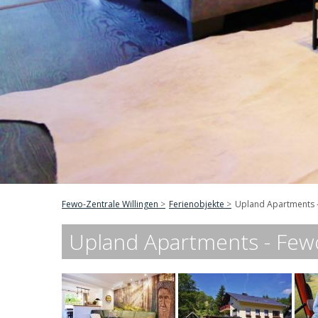
Fewo-Zentrale Willingen
Ferienobjekte
Upland Apartments -
Upland Apartments - Fewo