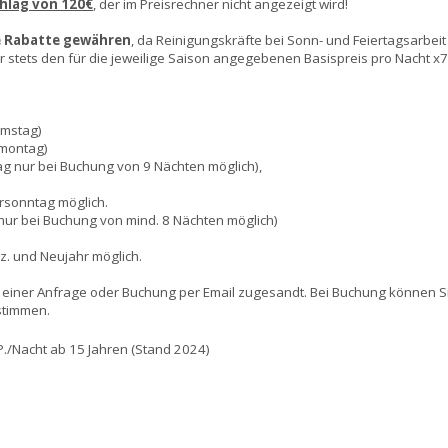
hlag von 120€
, der im Preisrechner nicht angezeigt wird!
e Rabatte gewähren
, da Reinigungskräfte bei Sonn- und Feiertagsarbei
tets den für die jeweilige Saison angegebenen Basispreis pro Nacht x7, 
amstag)
nmontag)
ag nur bei Buchung von 9 Nächten möglich),
rsonntag möglich.
 nur bei Buchung von mind. 8 Nächten möglich)
ez. und Neujahr möglich.
 einer Anfrage oder Buchung per Email zugesandt. Bei Buchung können 
ustimmen.
P./Nacht ab 15 Jahren (Stand 202
4)