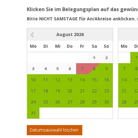
Klicken Sie im Belegungsplan auf das gewü
Bitte NICHT SAMSTAGE für An/Abreise anklicken
,
August
2026
Mo
Di
Mi
Do
Fr
Sa
So
Mo
D
1
2
1
3
4
5
6
7
8
9
7
8
10
11
12
13
14
15
16
14
1
17
18
19
20
21
22
23
21
2
24
25
26
27
28
29
30
28
2
31
Datumsauswahl löschen