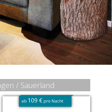
ngen / Sauerland
109 €
ab
pro Nacht