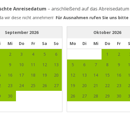
nschte Anreisedatum
– anschließend auf das Abreisedatum
 da wir diese nicht annehmen!
Für Ausnahmen rufen Sie uns bitte 
September
2026
Oktober
2026
i
Mi
Do
Fr
Sa
So
Mo
Di
Mi
Do
Fr
2
3
4
5
6
1
2
9
10
11
12
13
5
6
7
8
9
5
16
17
18
19
20
12
13
14
15
16
2
23
24
25
26
27
19
20
21
22
23
9
30
26
27
28
29
30