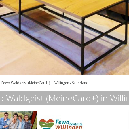
 Fewo Waldgeist (MeineCard+) in Willingen / Sauerland
 Waldgeist (MeineCard+) in Willi