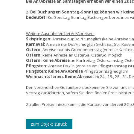
Bei An/Abreise an Samstagen erheben wir einen
Zusc
2.
Bei Buchungen
Sonntag-Sonntag
können wir kein
bedeutet:
Bei Sonntag-Sonntag Buchungen berechnen wir s
Weitere Ausnahmen bei An/Abreisen:
Skispringen:
Anreise nur Do./Fr. möglich (keine Anreise S
Karneval:
Anreise nur Do./Fr. möglich (nicht Sa., So., Rose
Ostern:
Anreise nur bis Gründonnerstag (Anreise Karfreit
Ostern:
keine Anreise an OsterSa. OsterSo. möglich
Ostern:
keine Abreise
an Karfreitag, Ostersamstag, Oste
Pfingsten:
Anreise Do./Fr. (Anreise am Pfingstsamstag ist
Pfingsten:
Keine An/Abreise
Pfingstsonntag möglich!
Weihnachtsferien:
Keine Abreise
am 24., 25., 26., 31. D
Den verbindlichen Gesamtpreis bekommen Sie von uns mit
Vertrag zurücktreten, sofern Sie dem finalen Preis nicht z
Zu allen Preisen hinzu kommt die Kurtaxe von derzeit 2€ p.
zum Objekt zurück