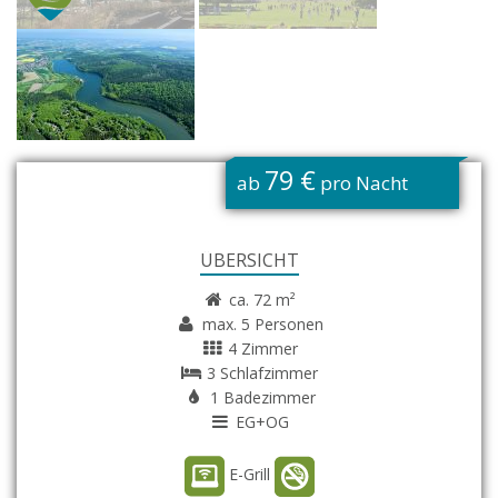
G
79 €
ab
pro Nacht
ÜBERSICHT
ca. 72 m²
max. 5 Personen
4 Zimmer
3 Schlafzimmer
1 Badezimmer
EG+OG
E-Grill