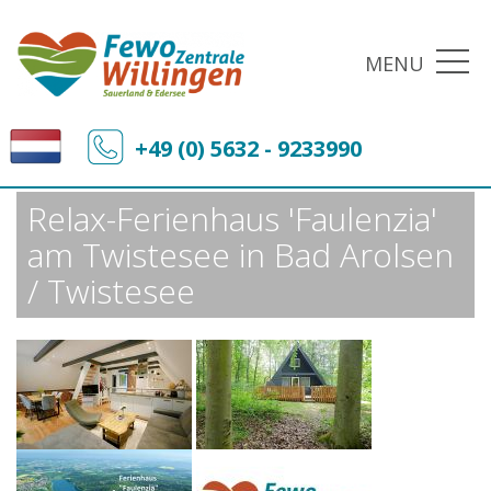
MENU
Fewo-Zentrale Willingen
Ferienobjekte
+49 (0) 5632 - 9233990
Relax-Ferienhaus 'Faulenzia' am Twistesee in Bad Arolsen / Twistesee
Relax-Ferienhaus 'Faulenzia'
am Twistesee in Bad Arolsen
/ Twistesee