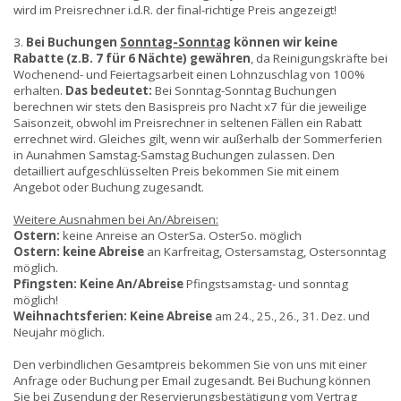
wird im Preisrechner i.d.R. der final-richtige Preis angezeigt!
3.
Bei Buchungen
Sonntag-Sonntag
können wir keine
Rabatte (z.B. 7 für 6 Nächte) gewähren
, da Reinigungskräfte bei
Wochenend- und Feiertagsarbeit einen Lohnzuschlag von 100%
erhalten.
Das bedeutet:
Bei Sonntag-Sonntag Buchungen
berechnen wir stets den Basispreis pro Nacht x7 für die jeweilige
Saisonzeit, obwohl im Preisrechner in seltenen Fällen ein Rabatt
errechnet wird. Gleiches gilt, wenn wir außerhalb der Sommerferien
in Aunahmen Samstag-Samstag Buchungen zulassen. Den
detailliert aufgeschlüsselten Preis bekommen Sie mit einem
Angebot oder Buchung zugesandt.
Weitere Ausnahmen bei An/Abreisen:
Ostern:
keine Anreise an OsterSa. OsterSo. möglich
Ostern:
keine Abreise
an Karfreitag, Ostersamstag, Ostersonntag
möglich.
Pfingsten:
Keine An/Abreise
Pfingstsamstag- und sonntag
möglich!
Weihnachtsferien:
Keine Abreise
am 24., 25., 26., 31. Dez. und
Neujahr möglich.
Den verbindlichen Gesamtpreis bekommen Sie von uns mit einer
Anfrage oder Buchung per Email zugesandt. Bei Buchung können
Sie bei Zusendung der Reservierungsbestätigung vom Vertrag