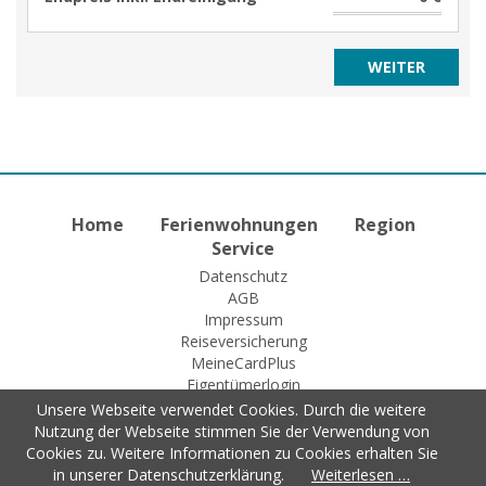
Home
Ferienwohnungen
Region
Service
Datenschutz
AGB
Impressum
Reiseversicherung
MeineCardPlus
Eigentümerlogin
Unsere Webseite verwendet Cookies. Durch die weitere
Nutzung der Webseite stimmen Sie der Verwendung von
Cookies zu. Weitere Informationen zu Cookies erhalten Sie
© 2015 Fewo-Zentrale Willingen
in unserer Datenschutzerklärung.
Weiterlesen …