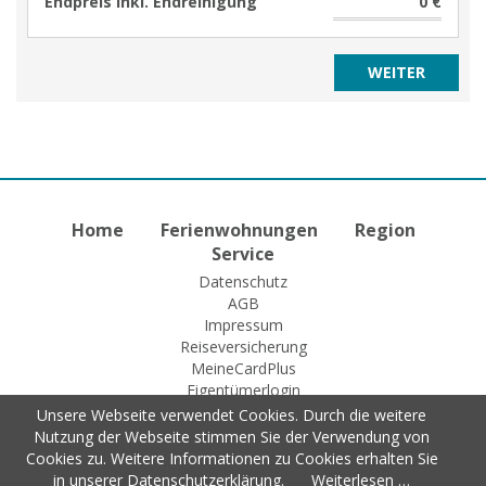
Endpreis inkl. Endreinigung
0 €
Home
Ferienwohnungen
Region
Service
Datenschutz
AGB
Impressum
Reiseversicherung
MeineCardPlus
Eigentümerlogin
Unsere Webseite verwendet Cookies. Durch die weitere
Nutzung der Webseite stimmen Sie der Verwendung von
© 2015 Fewo-Zentrale Willingen
Cookies zu. Weitere Informationen zu Cookies erhalten Sie
in unserer Datenschutzerklärung.
Weiterlesen …