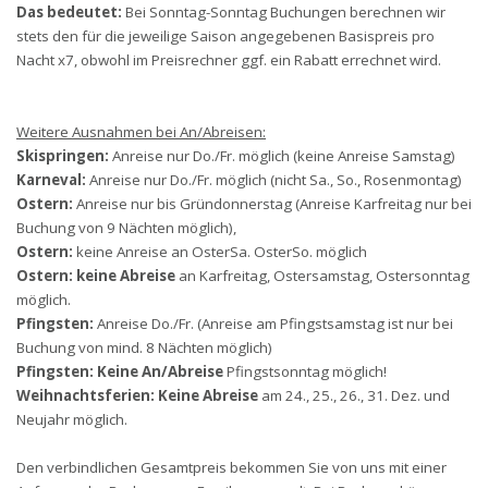
Das bedeutet:
Bei Sonntag-Sonntag Buchungen berechnen wir
stets den für die jeweilige Saison angegebenen Basispreis pro
Nacht x7, obwohl im Preisrechner ggf. ein Rabatt errechnet wird.
Weitere Ausnahmen bei An/Abreisen:
Skispringen:
Anreise nur Do./Fr. möglich (keine Anreise Samstag)
Karneval:
Anreise nur Do./Fr. möglich (nicht Sa., So., Rosenmontag)
Ostern:
Anreise nur bis Gründonnerstag (Anreise Karfreitag nur bei
Buchung von 9 Nächten möglich),
Ostern:
keine Anreise an OsterSa. OsterSo. möglich
Ostern:
keine Abreise
an Karfreitag, Ostersamstag, Ostersonntag
möglich.
Pfingsten:
Anreise Do./Fr. (Anreise am Pfingstsamstag ist nur bei
Buchung von mind. 8 Nächten möglich)
Pfingsten:
Keine An/Abreise
Pfingstsonntag möglich!
Weihnachtsferien:
Keine Abreise
am 24., 25., 26., 31. Dez. und
Neujahr möglich.
Den verbindlichen Gesamtpreis bekommen Sie von uns mit einer