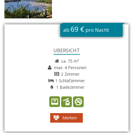
G
69 €
ab
pro Nacht
ÜBERSICHT
ca. 75 m²
max. 4 Personen
2 Zimmer
1 Schlafzimmer
1 Badezimmer
Merken