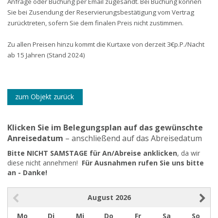
Anfrage oder Buchung per Email zugesandt. Bei Buchung können
Sie bei Zusendung der Reservierungsbestätigung vom Vertrag
zurücktreten, sofern Sie dem finalen Preis nicht zustimmen.
Zu allen Preisen hinzu kommt die Kurtaxe von derzeit 3€p.P./Nacht
ab 15 Jahren (Stand 202
4)
zum Objekt zurück
Klicken Sie im Belegungsplan auf das gewünschte
Anreisedatum
– anschließend auf das Abreisedatum
Bitte NICHT SAMSTAGE für An/Abreise anklicken
, da wir
diese nicht annehmen!
Für Ausnahmen rufen Sie uns bitte
an - Danke!
August
2026
Mo
Di
Mi
Do
Fr
Sa
So