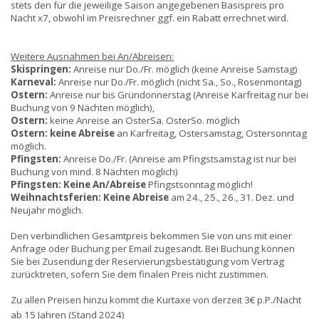
stets den für die jeweilige Saison angegebenen Basispreis pro
Nacht x7, obwohl im Preisrechner ggf. ein Rabatt errechnet wird.
Weitere Ausnahmen bei An/Abreisen:
Skispringen:
Anreise nur Do./Fr. möglich (keine Anreise Samstag)
Karneval:
Anreise nur Do./Fr. möglich (nicht Sa., So., Rosenmontag)
Ostern:
Anreise nur bis Gründonnerstag (Anreise Karfreitag nur bei
Buchung von 9 Nächten möglich),
Ostern:
keine Anreise an OsterSa. OsterSo. möglich
Ostern:
keine Abreise
an Karfreitag, Ostersamstag, Ostersonntag
möglich.
Pfingsten:
Anreise Do./Fr. (Anreise am Pfingstsamstag ist nur bei
Buchung von mind. 8 Nächten möglich)
Pfingsten:
Keine An/Abreise
Pfingstsonntag möglich!
Weihnachtsferien:
Keine Abreise
am 24., 25., 26., 31. Dez. und
Neujahr möglich.
Den verbindlichen Gesamtpreis bekommen Sie von uns mit einer
Anfrage oder Buchung per Email zugesandt. Bei Buchung können
Sie bei Zusendung der Reservierungsbestätigung vom Vertrag
zurücktreten, sofern Sie dem finalen Preis nicht zustimmen.
Zu allen Preisen hinzu kommt die Kurtaxe von derzeit 3€ p.P./Nacht
ab 15 Jahren (Stand 202
4)