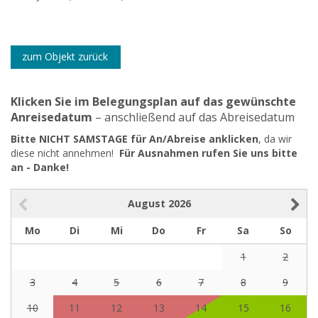
zum Objekt zurück
Klicken Sie im Belegungsplan auf das gewünschte
Anreisedatum
– anschließend auf das Abreisedatum
Bitte NICHT SAMSTAGE für An/Abreise anklicken
, da wir
diese nicht annehmen!
Für Ausnahmen rufen Sie uns bitte
an - Danke!
August
2026
Mo
Di
Mi
Do
Fr
Sa
So
1
2
3
4
5
6
7
8
9
10
11
12
13
14
15
16