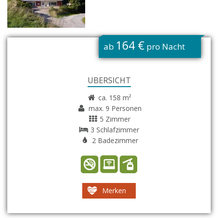
G
164 €
ab
pro Nacht
ÜBERSICHT
ca. 158 m²
max. 9 Personen
5 Zimmer
3 Schlafzimmer
2 Badezimmer
Merken