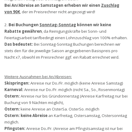
Bei An/Abreise an Samstagen erheben wir einen
Zuschlag
von 90€
, der im Preisrechner nicht angezeigt wird!
2.
Bei Buchungen
Sonntag-Sonntag
können wir keine
Rabatte gewähren
, da Reinigungskräfte bei Sonn- und
Feiertagsarbeit tarifbedingt einen Lohnzuschlag von 100% erhalten.
Das bedeutet:
Bei Sonntag-Sonntag Buchungen berechnen wir
stets den für die jeweilige Saison angegebenen Basispreis pro
Nacht x7, obwohl im Preisrechner ggf. ein Rabatt errechnet wird.
Weitere Ausnahmen bei An/Abreisen:
Skispringen:
Anreise nur Do./Fr. möglich (keine Anreise Samstag)
Karneval:
Anreise nur Do./Fr. möglich (nicht Sa., So., Rosenmontag)
Ostern:
Anreise nur bis Gründonnerstag (Anreise Karfreitag nur bei
Buchung von 9 Nächten möglich),
Ostern:
keine Anreise an OsterSa. OsterSo. möglich
Ostern:
keine Abreise
an Karfreitag, Ostersamstag, Ostersonntag
möglich.
Pfingsten:
Anreise Do./Fr. (Anreise am Pfingstsamstag ist nur bei