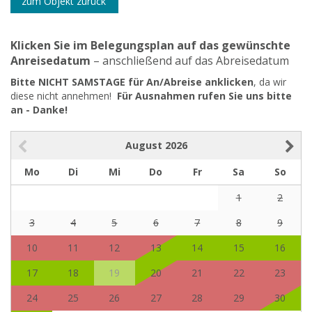
zum Objekt zurück
Klicken Sie im Belegungsplan auf das gewünschte
Anreisedatum
– anschließend auf das Abreisedatum
Bitte NICHT SAMSTAGE für An/Abreise anklicken
, da wir
diese nicht annehmen!
Für Ausnahmen rufen Sie uns bitte
an - Danke!
August
2026
Mo
Di
Mi
Do
Fr
Sa
So
1
2
3
4
5
6
7
8
9
10
11
12
13
14
15
16
17
18
19
20
21
22
23
24
25
26
27
28
29
30