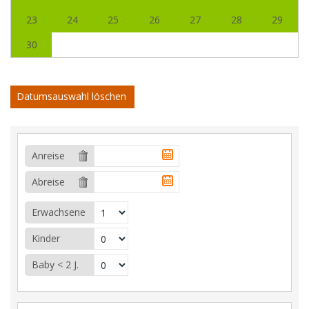
23
24
25
26
27
28
29
30
Datumsauswahl löschen
Anreise
Abreise
Erwachsene
Kinder
Baby < 2 J.