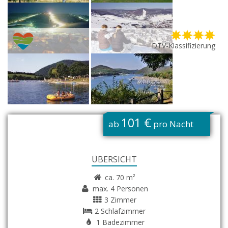
DTV-Klassifizierung
G
101 €
ab
pro Nacht
ÜBERSICHT
ca. 70 m²
max. 4 Personen
3 Zimmer
2 Schlafzimmer
1 Badezimmer